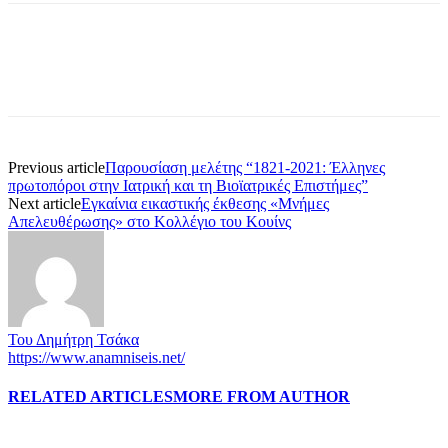
Previous article
Παρουσίαση μελέτης “1821-2021: Έλληνες
πρωτοπόροι στην Ιατρική και τη Βιοϊατρικές Επιστήμες”
Next article
Εγκαίνια εικαστικής έκθεσης «Μνήμες
Απελευθέρωσης» στο Κολλέγιο του Κουίνς
Του Δημήτρη Τσάκα
https://www.anamniseis.net/
RELATED ARTICLES
MORE FROM AUTHOR