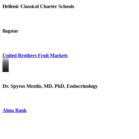
Hellenic Classical Charter Schools
flagstar
United Brothers Fruit Markets
https://www.unitedbrothersfruitmarkets.com/
https://www.unitedbrothersfruitmarkets.com/
Dr. Spyros Mezitis, MD, PhD, Endocrinology
Alma Bank