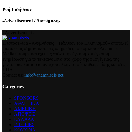
Ροή Ειδήσεων
-Advertisement / Διαφήμιση-
- Advertisement -
Η ιστοσελίδα «Αναμνήσεις – Πάνθεον του Ελληνισμού» αποτελεί
μια από τις σημαντικότερες υπηρεσίες του ομίλου «Anamniseis
Media Group» και έχει ως στόχο την έγκυρη και έγκαιρη
ενημέρωση για τα τεκταινόμενα στο χώρο της ομογένειας, της
γενέτειρας και του απανταχού ελληνισμού, καθώς επίσης και στις
ΗΠΑ.
Contact us:
info@anamniseis.net
Categories
SPONSORS
ΑΘΛΗΤΙΚΑ
ΑΜΕΡΙΚΗ
ΑΠΟΨΕΙΣ
ΕΛΛΑΔΑ
ΙΣΤΟΡΙΕΣ
ΚΟΥΖΙΝΑ