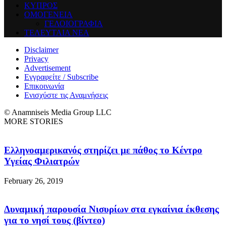
ΚΥΠΡΟΣ
ΟΜΟΓΕΝΕΙΑ
ΓΕΛΟΙΟΓΡΑΦΙΑ
ΤΕΛΕΥΤΑΙΑ ΝΕΑ
Disclaimer
Privacy
Advertisement
Εγγραφείτε / Subscribe
Επικοινωνία
Ενισχύστε τις Αναμνήσεις
© Anamniseis Media Group LLC
MORE STORIES
Ελληνοαμερικανός στηρίζει με πάθος το Κέντρο
Υγείας Φιλιατρών
February 26, 2019
Δυναμική παρουσία Νισυρίων στα εγκαίνια έκθεσης
για το νησί τους (βίντεο)