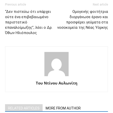
Previous article
Next article
“Δεν πιστεύω ότι υπάρχει
Ομογενής φοιτήτρια
ούτε ένα επιβεβαιωμένο
διοργάνωσε έρανο και
περιστατικό
προσφέρει γεύματα στα
επαναλοίμωξης”, λέει ο Δρ.
νοσοκομεία της Νέας Υόρκης
Όθων Ηλιόπουλος
Του Ντίνου Αυλωνίτη
RELATED ARTICLES
MORE FROM AUTHOR