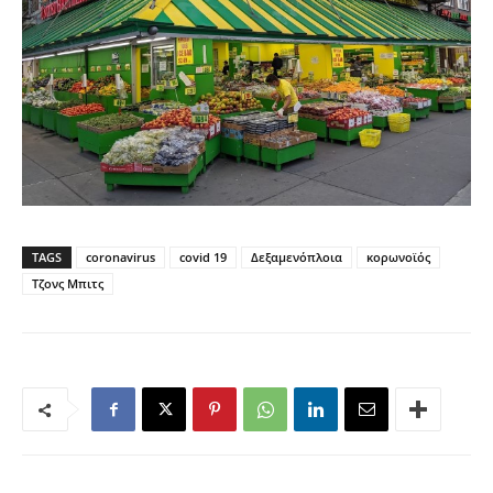
TAGS
coronavirus
covid 19
Δεξαμενόπλοια
κορωνοϊός
Τζονς Μπιτς