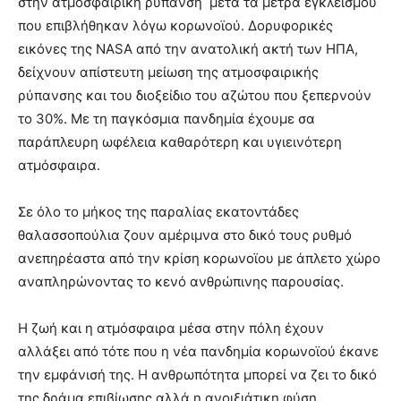
στην ατμοσφαιρική ρύπανση μετά τα μέτρα εγκλεισμού
που επιβλήθηκαν λόγω κορωνοϊού. Δορυφορικές
εικόνες της NASA από την ανατολική ακτή των ΗΠΑ,
δείχνουν απίστευτη μείωση της ατμοσφαιρικής
ρύπανσης και του διοξείδιο του αζώτου που ξεπερνούν
το 30%. Με τη παγκόσμια πανδημία έχουμε σα
παράπλευρη ωφέλεια καθαρότερη και υγιεινότερη
ατμόσφαιρα.
Σε όλο το μήκος της παραλίας εκατοντάδες
θαλασσοπούλια ζουν αμέριμνα στο δικό τους ρυθμό
ανεπηρέαστα από την κρίση κορωνοϊου με άπλετο χώρο
αναπληρώνοντας το κενό ανθρώπινης παρουσίας.
Η ζωή και η ατμόσφαιρα μέσα στην πόλη έχουν
αλλάξει από τότε που η νέα πανδημία κορωνοϊού έκανε
την εμφάνισή της. Η ανθρωπότητα μπορεί να ζει το δικό
της δράμα επιβίωσης αλλά η ανοιξιάτικη φύση