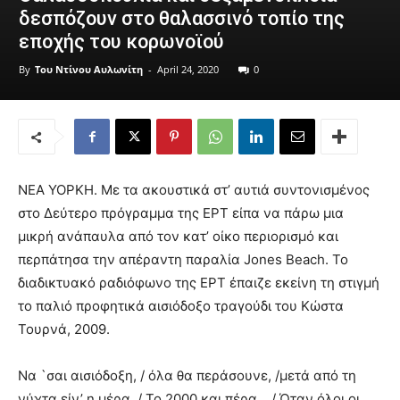
δεσπόζουν στο θαλασσινό τοπίο της
εποχής του κορωνοϊού
By
Του Ντίνου Αυλωνίτη
-
April 24, 2020
0
ΝΕΑ ΥΟΡΚΗ. Με τα ακουστικά στ’ αυτιά συντονισμένος
στο Δεύτερο πρόγραμμα της ΕΡΤ είπα να πάρω μια
μικρή ανάπαυλα από τον κατ’ οίκο περιορισμό και
περπάτησα την απέραντη παραλία Jones Beach. Το
διαδικτυακό ραδιόφωνο της ΕΡΤ έπαιζε εκείνη τη στιγμή
το παλιό προφητικά αισιόδοξο τραγούδι του Κώστα
Τουρνά, 2009.
Να `σαι αισιόδοξη, / όλα θα περάσουνε, /μετά από τη
νύχτα είν’ η μέρα. / Το 2000 και πέρα… / Όταν όλοι οι