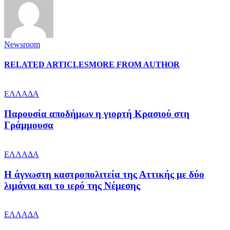
Newsroom
RELATED ARTICLES
MORE FROM AUTHOR
ΕΛΛΑΔΑ
Παρουσία αποδήμων η γιορτή Κρασιού στη
Γράμμουσα
ΕΛΛΑΔΑ
Η άγνωστη καστροπολιτεία της Αττικής με δύο
λιμάνια και το ιερό της Νέμεσης
ΕΛΛΑΔΑ