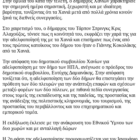
Στην ομιλία του κατά την τελετή, ο δήμαρχος Χανίων χαρακτήρισε
την σημερινή ημέρα σημαντική, ξεχωριστή και με ιδιαίτερη
βαρύτητα, τονίζοντας ότι τα Χανιά μετά από πολλά χρόνια κινούν
ξανά τις διεθνείς συνεργασίες.
Στο χαιρετισμό του, ο δήμαρχος του Τάρπον Σπρινγκς Κρις
Αλαχούζος, τόνισε πως η κοινότητά του, εκφράζει την χαρά της για
την αδελφοποίησή της με τα Χανιά και επισήμανε πως ένας από
τους πρώτους κατοίκους του δήμου του ήταν ο Γιάννης Κοκολάκης
από τα Χανιά.
Την απόφαση του δημοτικού συμβουλίου Χανίων για
αδελφοποίηση με τον δήμο των ΗΠΑ, ανέγνωσε ο πρόεδρος του
δημοτικού συμβουλίου, Ευτύχης Δαμιανάκης. Στην απόφαση
τονίζεται ότι, η αδελφοποίηση των δύο δήμων θα επιστεγάσει την
πρόθεση των δύο πλευρών για την ανάπτυξη επαφών και σχέσεων
μεταξύ φορέων των δύο πόλεων, με πιθανά πεδία συνεργασίας
στους τομείς της εκπαίδευσης και της παιδείας, της προστασίας και
της ανάδειξης της πολιτιστικής κληρονομιάς, του τουρισμού, της
προστασίας του περιβάλλοντος και του επιχειρηματικού και
εμπορικού τομέα.
Η εκδήλωση έκλεισε με την ανάκρουση του Εθνικού Ύμνου των
δυο χωρών και με ανταλλαγή δώρων
Η 2η φάση της αδελφοποίησης προγραμματίζεται για τον Ιανουάριο