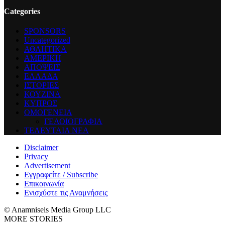
Categories
SPONSORS
Uncategorized
ΑΘΛΗΤΙΚΑ
ΑΜΕΡΙΚΗ
ΑΠΟΨΕΙΣ
ΕΛΛΑΔΑ
ΙΣΤΟΡΙΕΣ
ΚΟΥΖΙΝΑ
ΚΥΠΡΟΣ
ΟΜΟΓΕΝΕΙΑ
ΓΕΛΟΙΟΓΡΑΦΙΑ
ΤΕΛΕΥΤΑΙΑ ΝΕΑ
Disclaimer
Privacy
Advertisement
Εγγραφείτε / Subscribe
Επικοινωνία
Ενισχύστε τις Αναμνήσεις
© Anamniseis Media Group LLC
MORE STORIES