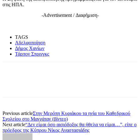
στις ΗΠΑ.
-Advertisement / Διαφήμιση-
TAGS
Αδελφοποίηση
Δήμος Χανίων
Τάρπον Σπρινγκς
Previous article
Στην Μερόπη Κυριάκου τα ηνία του Καθεδρικού
Σχολείου στο Μανχάταν (βίντεο)
Next article
“Δεν είμαι όσο αισιόδοξος θα ήθελα να είμαι…”, είπε ο
πρόεδρος της Κύπρου Νίκος Αναστασιάδης