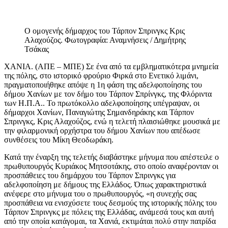
Ο ομογενής δήμαρχος του Τάρπον Σπρινγκς Κρις
Αλαχούζος. Φωτογραφία: Αναμνήσεις / Δημήτρης
Τσάκας
ΧΑΝΙΑ. (ΑΠΕ – ΜΠΕ) Σε ένα από τα εμβληματικότερα μνημεία
της πόλης, στο ιστορικό φρούριο Φιρκά στο Ενετικό λιμάνι,
πραγματοποιήθηκε απόψε η 1η φάση της αδελφοποίησης του
δήμου Χανίων με τον δήμο του Τάρπον Σπρίνγκς, της Φλόριντα
των Η.Π.Α.. Το πρωτόκολλο αδελφοποίησης υπέγραψαν, οι
δήμαρχοι Χανίων, Παναγιώτης Σημανδηράκης και Τάρπον
Σπρινγκς, Κρις Αλαχούζος, ενώ η τελετή πλαισιώθηκε μουσικά με
την φιλαρμονική ορχήστρα του δήμου Χανίων που απέδωσε
συνθέσεις του Μίκη Θεοδωράκη.
Κατά την έναρξη της τελετής διαβάστηκε μήνυμα που απέστειλε ο
πρωθυπουργός Κυριάκος Μητσοτάκης, στο οποίο αναφέρονταν οι
προσπάθειες του δημάρχου του Τάρπον Σπρινγκς για
αδελφοποίηση με δήμους της Ελλάδος. Όπως χαρακτηριστικά
ανέφερε στο μήνυμα του ο πρωθυπουργός, «η συνεχής σας
προσπάθεια να ενισχύσετε τους δεσμούς της ιστορικής πόλης του
Τάρπον Σπρινγκς με πόλεις της Ελλάδας, ανάμεσά τους και αυτή
από την οποία κατάγομαι, τα Χανιά, εκτιμάται πολύ στην πατρίδα