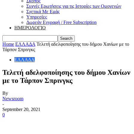
Σκοπός
Συχνές Ερωτήσεις για τις Ιστορίες των Ομογενών
Σχετικά Με Εμάς
Υπηρεσίες
Δωρεάν Εγγραφή / Free Subscription
ΗΜΕΡΟΛΟΓΙΟ
Home
ΕΛΛΑΔΑ
Τελετή αδελφοποίησης του δήμου Χανίων με το
Τάρπον Σπρινγκς
ΕΛΛΑΔΑ
Τελετή αδελφοποίησης του δήμου Χανίων
με το Τάρπον Σπρινγκς
By
Newsroom
-
September 20, 2021
0