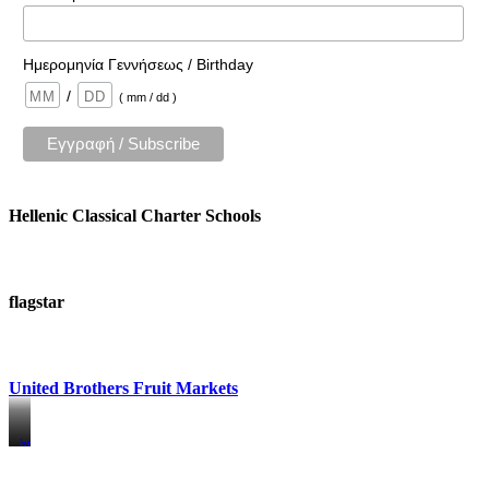
Ημερομηνία Γεννήσεως / Birthday
/
( mm / dd )
Hellenic Classical Charter Schools
flagstar
United Brothers Fruit Markets
https://www.unitedbrothersfruitmarkets.com/
https://www.unitedbrothersfruitmarkets.com/