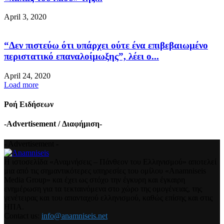
April 3, 2020
“Δεν πιστεύω ότι υπάρχει ούτε ένα επιβεβαιωμένο
περιστατικό επαναλοίμωξης”, λέει ο...
April 24, 2020
Load more
Ροή Ειδήσεων
-Advertisement / Διαφήμιση-
- Advertisement -
Η ιστοσελίδα «Αναμνήσεις – Πάνθεον του Ελληνισμού» αποτελεί
μια από τις σημαντικότερες υπηρεσίες του ομίλου «Anamniseis
Media Group» και έχει ως στόχο την έγκυρη και έγκαιρη
ενημέρωση για τα τεκταινόμενα στο χώρο της ομογένειας, της
γενέτειρας και του απανταχού ελληνισμού, καθώς επίσης και στις
ΗΠΑ.
Contact us:
info@anamniseis.net