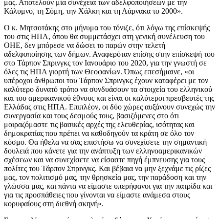
μας. Αποτελούν μία συνέχεια των αδελφοποιήσεων με την
Κάλυμνο, τη Σύμη, την Χάλκη και τη Λάρνακα το 2000».
Ο κ. Μητσοτάκης στο μήνυμα του τόνιζε, ότι λόγω της επίσκεψής
του στις ΗΠΑ, όπου θα συμμετάσχει στη γενική συνέλευση του
ΟΗΕ, δεν μπόρεσε να δώσει το παρών στην τελετή
αδελφοποίησης των δήμων. Αναφερόταν επίσης στην επίσκεψή του
στο Τάρπον Σπρινγκς τον Ιανουάριο του 2020, για την γνωστή σε
όλες τις ΗΠΑ γιορτή των Θεοφανίων. Όπως επεσήμαινε, «οι
υπέροχοι άνθρωποι του Τάρπον Σπρινγκς έχουν καταφέρει με τον
καλύτερο δυνατό τρόπο να συνδυάσουν τα στοιχεία του ελληνικού
και του αμερικανικού έθνους και είναι οι καλύτεροι πρεσβευτές της
Ελλάδας στις ΗΠΑ. Επιπλέον, οι δύο χώρες αυξάνουν συνεχώς την
συνεργασία και τους δεσμούς τους, βασιζόμενες στο ότι
μοιραζόμαστε τις βασικές αρχές της ελευθερίας, ισότητας και
δημοκρατίας που πρέπει να καθοδηγούν τα κράτη σε όλο τον
κόσμο. Θα ήθελα να σας επιστήσω να συνεχίσετε την σημαντική
δουλειά που κάνετε για την ανάπτυξη των ελληνοαμερικανικών
σχέσεων και να συνεχίσετε να είσαστε πηγή έμπνευσης για τους
πολίτες του Τάρπον Σπρινγκς. Και βέβαια να μην ξεχνάμε τις ρίζες
μας, τον πολιτισμό μας, την θρησκεία μας, την παράδοση και την
γλώσσα μας, και πάντα να είμαστε υπερήφανοι για την πατρίδα και
για τις προσπάθειες που γίνονται να είμαστε ανάμεσα στους
κορυφαίους στη διεθνή σκηνή».