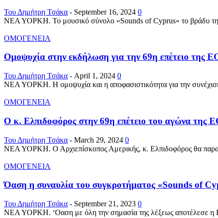
Του Δημήτρη Τσάκα
-
September 16, 2024
0
ΝΕΑ ΥΟΡΚΗ. Το μουσικό σύνολο «Sounds of Cyprus» το βράδυ της 
ΟΜΟΓΕΝΕΙΑ
Ομοψυχία στην εκδήλωση για την 69η επέτειο της Ε
Του Δημήτρη Τσάκα
-
April 1, 2024
0
ΝΕΑ ΥΟΡΚΗ. Η ομοψυχία και η αποφασιστικότητα για την συνέχιση 
ΟΜΟΓΕΝΕΙΑ
Ο κ. Ελπιδοφόρος στην 69η επέτειο του αγώνα της
Του Δημήτρη Τσάκα
-
March 29, 2024
0
ΝΕΑ ΥΟΡΚΗ. Ο Αρχιεπίσκοπος Αμερικής, κ. Ελπιδοφόρος θα παραστ
ΟΜΟΓΕΝΕΙΑ
Όαση η συναυλία του συγκροτήματος «Sounds of Cy
Του Δημήτρη Τσάκα
-
September 21, 2023
0
ΝΕΑ ΥΟΡΚΗ. ‘Οαση με όλη την σημασία της λέξεως αποτέλεσε η Ελ