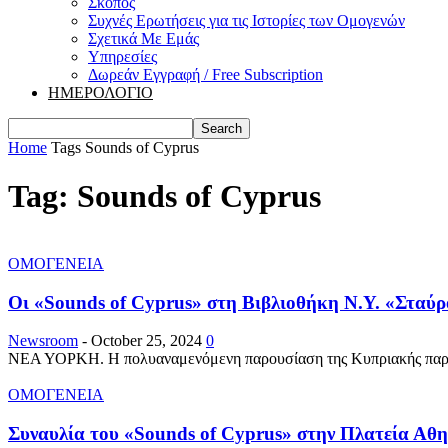
Σκοπός
Συχνές Ερωτήσεις για τις Ιστορίες των Ομογενών
Σχετικά Με Εμάς
Υπηρεσίες
Δωρεάν Εγγραφή / Free Subscription
ΗΜΕΡΟΛΟΓΙΟ
Home
Tags
Sounds of Cyprus
Tag: Sounds of Cyprus
ΟΜΟΓΕΝΕΙΑ
Οι «Sounds of Cyprus» στη Βιβλιοθήκη Ν.Υ. «Σταύρ
Newsroom
-
October 25, 2024
0
ΝΕΑ ΥΟΡΚΗ. Η πολυαναμενόμενη παρουσίαση της Κυπριακής παραδο
ΟΜΟΓΕΝΕΙΑ
Συναυλία του «Sounds of Cyprus» στην Πλατεία Αθ