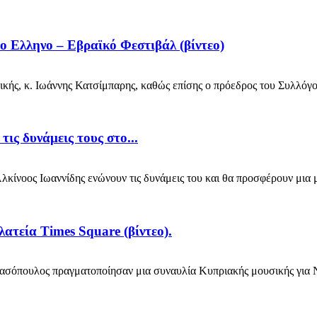
ο Ελληνο – Εβραϊκό Φεστιβάλ (βίντεο)
ς, κ. Ιωάννης Κατσίμπαρης, καθώς επίσης ο πρόεδρος του Συλλόγο
ις δυνάμεις τους στο...
νοος Ιωαννίδης ενώνουν τις δυνάμεις του και θα προσφέρουν μια μο
ατεία Times Square (βίντεο).
πουλος πραγματοποίησαν μια συναυλία Κυπριακής μουσικής για Νεο