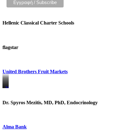
Hellenic Classical Charter Schools
flagstar
United Brothers Fruit Markets
https://www.unitedbrothersfruitmarkets.com/
https://www.unitedbrothersfruitmarkets.com/
Dr. Spyros Mezitis, MD, PhD, Endocrinology
Alma Bank