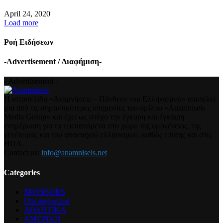
April 24, 2020
Load more
Ροή Ειδήσεων
-Advertisement / Διαφήμιση-
- Advertisement -
Η ιστοσελίδα «Αναμνήσεις – Πάνθεον του Ελληνισμού» αποτελεί
μια από τις σημαντικότερες υπηρεσίες του ομίλου «Anamniseis
Media Group» και έχει ως στόχο την έγκυρη και έγκαιρη
ενημέρωση για τα τεκταινόμενα στο χώρο της ομογένειας, της
γενέτειρας και του απανταχού ελληνισμού, καθώς επίσης και στις
ΗΠΑ.
Contact us:
info@anamniseis.net
Categories
SPONSORS
Uncategorized
ΑΘΛΗΤΙΚΑ
ΑΜΕΡΙΚΗ