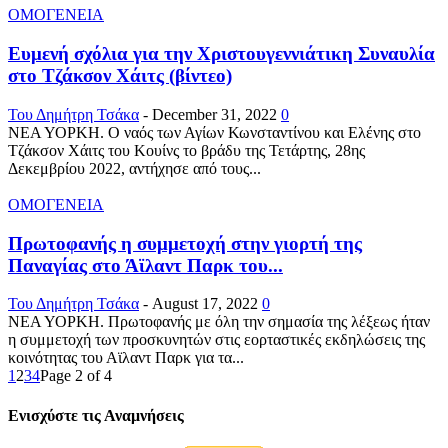
ΟΜΟΓΕΝΕΙΑ
Ευμενή σχόλια για την Χριστουγεννιάτικη Συναυλία
στο Τζάκσον Χάιτς (βίντεο)
Του Δημήτρη Τσάκα
-
December 31, 2022
0
ΝΕΑ ΥΟΡΚΗ. Ο ναός των Αγίων Κωνσταντίνου και Ελένης στο
Τζάκσον Χάιτς του Κουίνς το βράδυ της Τετάρτης, 28ης
Δεκεμβρίου 2022, αντήχησε από τους...
ΟΜΟΓΕΝΕΙΑ
Πρωτοφανής η συμμετοχή στην γιορτή της
Παναγίας στο Άϊλαντ Παρκ του...
Του Δημήτρη Τσάκα
-
August 17, 2022
0
ΝΕΑ ΥΟΡΚΗ. Πρωτοφανής με όλη την σημασία της λέξεως ήταν
η συμμετοχή των προσκυνητών στις εορταστικές εκδηλώσεις της
κοινότητας του Αϊλαντ Παρκ για τα...
1
2
3
4
Page 2 of 4
Ενισχύστε τις Αναμνήσεις