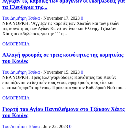
Άγγιξαν τις καρδιές των ομογενών οι εκδηλώσεις για
τα Ελευθέρια της...
Του Δημήτρη Τσάκα
-
November 17, 2023
0
ΝΕΑ ΥΟΡΚΗ. ‘Αγγιξαν τις καρδιές των Χιωτών και των μελών
της κοινότητας των Αγίων Κωνσταντίνου και Ελένης, Τζάκσον
Χάιτς οι εκδηλώσεις για την 111η...
ΟΜΟΓΕΝΕΙΑ
Αλλαγή φρουράς σε τρεις κοινότητες της κομητείας
του Κουίνς
Του Δημήτρη Τσάκα
-
November 15, 2023
0
ΝΕΑ ΥΟΡΚΗ. Τρεις Ελληνορθόδοξες Κοινότητες του Κουίνς
ετοιμάζονται να δεχτούν τους νέους εφημέριούς τους είτε και
ιερατικούς προϊσταμένους. Πρόκειται για τον Καθεδρικό Ναό του...
ΟΜΟΓΕΝΕΙΑ
Γιορτή του Αγίου Παντελεήμονα στο Τζάκσον Χάιτς
του Κουίνς
Του Δημήτρη Τσάκα
-
July 22, 2023
0