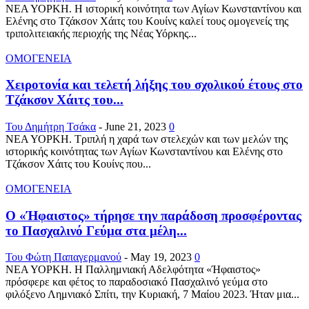
ΝΕΑ ΥΟΡΚΗ. Η ιστορική κοινότητα των Αγίων Κωνσταντίνου και
Ελένης στο Τζάκσον Χάιτς του Κουίνς καλεί τους ομογενείς της
τριπολιτειακής περιοχής της Νέας Υόρκης...
ΟΜΟΓΕΝΕΙΑ
Χειροτονία και τελετή λήξης του σχολικού έτους στο
Τζάκσον Χάιτς του...
Του Δημήτρη Τσάκα
-
June 21, 2023
0
ΝΕΑ ΥΟΡΚΗ. Τριπλή η χαρά των στελεχών και των μελών της
ιστορικής κοινότητας των Αγίων Κωνσταντίνου και Ελένης στο
Τζάκσον Χάιτς του Κουίνς που...
ΟΜΟΓΕΝΕΙΑ
Ο «Ήφαιστος» τήρησε την παράδοση προσφέροντας
το Πασχαλινό Γεύμα στα μέλη...
Του Φώτη Παπαγερμανού
-
May 19, 2023
0
ΝΕΑ ΥΟΡΚΗ. Η Παλλημνιακή Αδελφότητα «Ήφαιστος»
πρόσφερε και φέτος το παραδοσιακό Πασχαλινό γεύμα στο
φιλόξενο Λημνιακό Σπίτι, την Κυριακή, 7 Μαίου 2023. Ήταν μια...