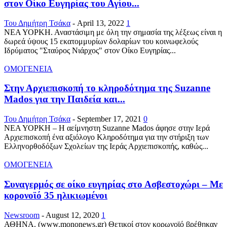
στον Οίκο Ευγηρίας του Αγίου...
Του Δημήτρη Τσάκα
-
April 13, 2022
1
ΝΕΑ ΥΟΡΚΗ. Αναστάσιμη με όλη την σημασία της λέξεως είναι η
δωρεά ύψους 15 εκατομμυρίων δολαρίων του κοινωφελούς
Ιδρύματος "Σταύρος Νιάρχος" στον Οίκο Ευγηρίας...
ΟΜΟΓΕΝΕΙΑ
Στην Αρχιεπισκοπή το κληροδότημα της Suzanne
Mados για την Παιδεία και...
Του Δημήτρη Τσάκα
-
September 17, 2021
0
ΝΕΑ ΥΟΡΚΗ – Η αείμνηστη Suzanne Mados άφησε στην Ιερά
Αρχιεπισκοπή ένα αξιόλογο Κληροδότημα για την στήριξη των
Ελληvoρθοδόξων Σχολείων της Ιεράς Αρχιεπισκοπής, καθώς...
ΟΜΟΓΕΝΕΙΑ
Συναγερμός σε οίκο ευγηρίας στο Ασβεστοχώρι – Με
κορονοϊό 35 ηλικιωμένοι
Newsroom
-
August 12, 2020
1
ΑΘΗΝΑ. (www.mononews.gr) Θετικοί στον κορωνοϊό βρέθηκαν