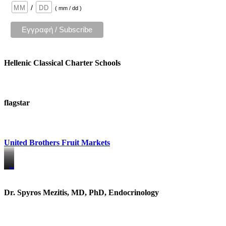
/
( mm / dd )
Hellenic Classical Charter Schools
flagstar
United Brothers Fruit Markets
https://www.unitedbrothersfruitmarkets.com/
https://www.unitedbrothersfruitmarkets.com/
Dr. Spyros Mezitis, MD, PhD, Endocrinology