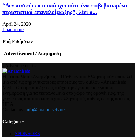
“Δεν πιστεύω ότι υπάρχει ούτε ένα επιβεβαιωμένο
περιστατικό επαναλοίμωξης”, λέει ο...
April 24, 2020
Load more
Ροή Ειδήσεων
-Advertisement / Διαφήμιση-
- Advertisement -
Η ιστοσελίδα «Αναμνήσεις – Πάνθεον του Ελληνισμού» αποτελεί
μια από τις σημαντικότερες υπηρεσίες του ομίλου «Anamniseis
Media Group» και έχει ως στόχο την έγκυρη και έγκαιρη
ενημέρωση για τα τεκταινόμενα στο χώρο της ομογένειας, της
γενέτειρας και του απανταχού ελληνισμού, καθώς επίσης και στις
ΗΠΑ.
Contact us:
info@anamniseis.net
Categories
SPONSORS