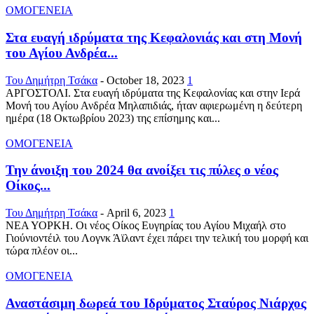
ΟΜΟΓΕΝΕΙΑ
Στα ευαγή ιδρύματα της Κεφαλονιάς και στη Μονή
του Αγίου Ανδρέα...
Του Δημήτρη Τσάκα
-
October 18, 2023
1
ΑΡΓΟΣΤΟΛΙ. Στα ευαγή ιδρύματα της Κεφαλονίας και στην Ιερά
Μονή του Αγίου Ανδρέα Μηλαπιδιάς, ήταν αφιερωμένη η δεύτερη
ημέρα (18 Οκτωβρίου 2023) της επίσημης και...
ΟΜΟΓΕΝΕΙΑ
Την άνοιξη του 2024 θα ανοίξει τις πύλες ο νέος
Οίκος...
Του Δημήτρη Τσάκα
-
April 6, 2023
1
ΝΕΑ ΥΟΡΚΗ. Οι νέος Οίκος Ευγηρίας του Αγίου Μιχαήλ στο
Γιούνιοντέιλ του Λογνκ Άϊλαντ έχει πάρει την τελική του μορφή και
τώρα πλέον οι...
ΟΜΟΓΕΝΕΙΑ
Αναστάσιμη δωρεά του Ιδρύματος Σταύρος Νιάρχος