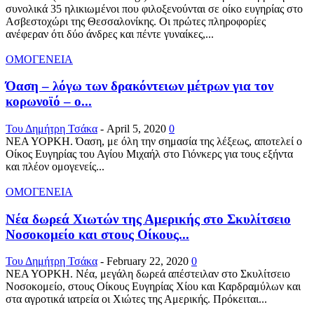
συνολικά 35 ηλικιωμένοι που φιλοξενούνται σε οίκο ευγηρίας στο
Ασβεστοχώρι της Θεσσαλονίκης. Οι πρώτες πληροφορίες
ανέφεραν ότι δύο άνδρες και πέντε γυναίκες,...
ΟΜΟΓΕΝΕΙΑ
Όαση – λόγω των δρακόντειων μέτρων για τον
κορωνοϊό – ο...
Του Δημήτρη Τσάκα
-
April 5, 2020
0
ΝΕΑ ΥΟΡΚΗ. Όαση, με όλη την σημασία της λέξεως, αποτελεί ο
Οίκος Ευγηρίας του Αγίου Μιχαήλ στο Γιόνκερς για τους εξήντα
και πλέον ομογενείς...
ΟΜΟΓΕΝΕΙΑ
Νέα δωρεά Χιωτών της Αμερικής στο Σκυλίτσειο
Νοσοκομείο και στους Οίκους...
Του Δημήτρη Τσάκα
-
February 22, 2020
0
ΝΕΑ ΥΟΡΚΗ. Νέα, μεγάλη δωρεά απέστειλαν στο Σκυλίτσειο
Νοσοκομείο, στους Οίκους Ευγηρίας Χίου και Καρδραμύλων και
στα αγροτικά ιατρεία οι Χιώτες της Αμερικής. Πρόκειται...