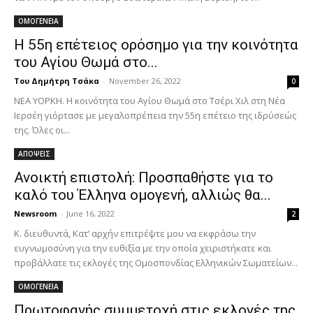
ΟΜΟΓΕΝΕΙΑ
Η 55η επέτειος ορόσημο για την κοινότητα
του Αγίου Θωμά στο...
Του Δημήτρη Τσάκα
-
November 26, 2022
0
ΝΕΑ ΥΟΡΚΗ. Η κοινότητα του Αγίου Θωμά στο Τσέρι Χιλ στη Νέα
Ιερσέη γιόρτασε με μεγαλοπρέπεια την 55η επέτειο της ιδρύσεώς
της. Όλες οι...
ΑΠΟΨΕΙΣ
Ανοικτή επιστολή: Προσπαθήστε για το
καλό του Έλληνα ομογενή, αλλιώς θα...
Newsroom
-
June 16, 2022
2
Κ. διευθυντά, Κατ’ αρχήν επιτρέψτε μου να εκφράσω την
ευγνωμοσύνη για την ευθιξία με την οποία χειριστήκατε και
προβάλλατε τις εκλογές της Ομοσπονδίας Ελληνικών Σωματείων...
ΟΜΟΓΕΝΕΙΑ
Πρωτοφανής συμμετοχή στις εκλογές της