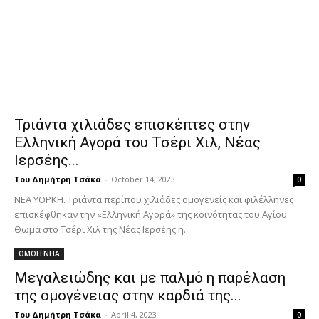
Τριάντα χιλιάδες επισκέπτες στην
Ελληνική Αγορά του Τσέρι Χιλ, Νέας
Ιερσέης...
Του Δημήτρη Τσάκα
-
October 14, 2023
0
ΝΕΑ ΥΟΡΚΗ. Τριάντα περίπου χιλιάδες ομογενείς και φιλέλληνες
επισκέφθηκαν την «Ελληνική Αγορά» της κοινότητας του Αγίου
Θωμά στο Τσέρι Χιλ της Νέας Ιερσέης η...
ΟΜΟΓΕΝΕΙΑ
Μεγαλειώδης και με παλμό η παρέλαση
της ομογένειας στην καρδιά της...
Του Δημήτρη Τσάκα
-
April 4, 2023
0