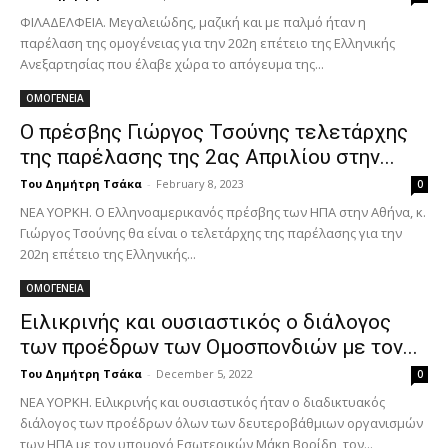
ΦΙΛΑΔΕΛΦΕΙΑ. Μεγαλειώδης, μαζική και με παλμό ήταν η
παρέλαση της ομογένειας για την 202η επέτειο της Ελληνικής
Ανεξαρτησίας που έλαβε χώρα το απόγευμα της...
ΟΜΟΓΕΝΕΙΑ
Ο πρέσβης Γιώργος Τσούνης τελετάρχης
της παρέλασης της 2ας Απριλίου στην...
Του Δημήτρη Τσάκα
-
February 8, 2023
0
ΝΕΑ ΥΟΡΚΗ. Ο Ελληνοαμερικανός πρέσβης των ΗΠΑ στην Αθήνα, κ.
Γιώργος Τσούνης θα είναι ο τελετάρχης της παρέλασης για την
202η επέτειο της Ελληνικής...
ΟΜΟΓΕΝΕΙΑ
Ειλικρινής και ουσιαστικός ο διάλογος
των προέδρων των Ομοσπονδιών με τον...
Του Δημήτρη Τσάκα
-
December 5, 2022
0
ΝΕΑ ΥΟΡΚΗ. Ειλικρινής και ουσιαστικός ήταν ο διαδικτυακός
διάλογος των προέδρων όλων των δευτεροβάθμιων οργανισμών
των ΗΠΑ με τον υπουργό Εσωτερικών Μάκη Βορίδη, τον...