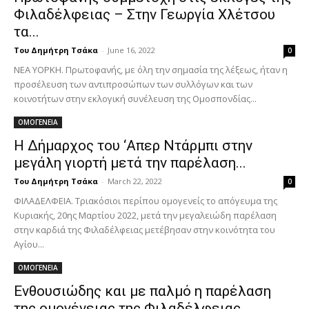
Φιλαδέλφειας – Στην Γεωργία Χλέτσου
τα...
Του Δημήτρη Τσάκα
-
June 16, 2022
0
ΝΕΑ ΥΟΡΚΗ. Πρωτοφανής, με όλη την σημασία της λέξεως, ήταν η
προσέλευση των αντιπροσώπων των συλλόγων και των
κοινοτήτων στην εκλογική συνέλευση της Ομοσπονδίας...
ΟΜΟΓΕΝΕΙΑ
Η Δήμαρχος του ‘Απερ Ντάρμπι στην
μεγάλη γιορτή μετά την παρέλαση...
Του Δημήτρη Τσάκα
-
March 22, 2022
0
ΦΙΛΑΔΕΛΦΕΙΑ. Τριακόσιοι περίπου ομογενείς το απόγευμα της
Κυριακής, 20ης Μαρτίου 2022, μετά την μεγαλειώδη παρέλαση
στην καρδιά της Φιλαδέλφειας μετέβησαν στην κοινότητα του
Αγίου...
ΟΜΟΓΕΝΕΙΑ
Ενθουσιώδης και με παλμό η παρέλαση
της ομογένειας της Φιλαδέλφειας