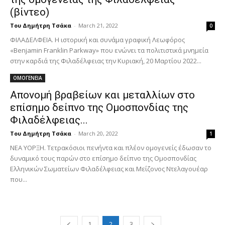
(βίντεο)
Του Δημήτρη Τσάκα
-
March 21, 2022
0
ΦΙΛΑΔΕΛΦΕΙΑ. Η ιστορική και συνάμα γραφική Λεωφόρος
«Benjamin Franklin Parkway» που ενώνει τα πολιτιστικά μνημεία
στην καρδιά της Φιλαδέλφειας την Κυριακή, 20 Μαρτίου 2022...
ΟΜΟΓΕΝΕΙΑ
Απονομή βραβείων και μεταλλίων στο
επίσημο δείπνο της Ομοσπονδίας της
Φιλαδέλφειας...
Του Δημήτρη Τσάκα
-
March 20, 2022
1
ΝΕΑ ΥΟΡΞΗ. Τετρακόσιοι πενήντα και πλέον ομογενείς έδωσαν το
δυναμικό τους παρών στο επίσημο δείπνο της Ομοσπονδίας
Ελληνικών Σωματείων Φιλαδέλφειας και Μείζονος Ντελαγουέαρ
που...
1
2
3