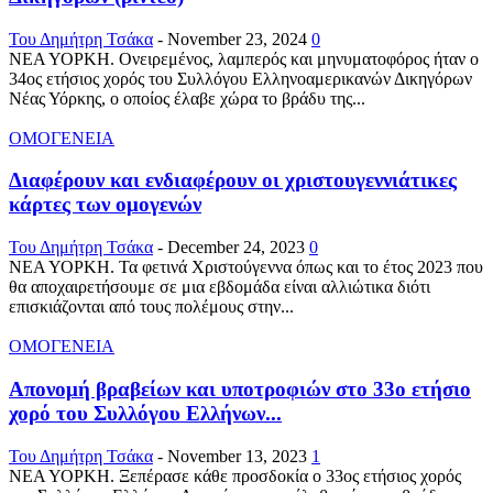
Του Δημήτρη Τσάκα
-
November 23, 2024
0
ΝΕΑ ΥΟΡΚΗ. Ονειρεμένος, λαμπερός και μηνυματοφόρος ήταν ο
34ος ετήσιος χορός του Συλλόγου Ελληνοαμερικανών Δικηγόρων
Νέας Υόρκης, ο οποίος έλαβε χώρα το βράδυ της...
ΟΜΟΓΕΝΕΙΑ
Διαφέρουν και ενδιαφέρουν οι χριστουγεννιάτικες
κάρτες των ομογενών
Του Δημήτρη Τσάκα
-
December 24, 2023
0
ΝΕΑ ΥΟΡΚΗ. Τα φετινά Χριστούγεννα όπως και το έτος 2023 που
θα αποχαιρετήσουμε σε μια εβδομάδα είναι αλλιώτικα διότι
επισκιάζονται από τους πολέμους στην...
ΟΜΟΓΕΝΕΙΑ
Απονομή βραβείων και υποτροφιών στο 33ο ετήσιο
χορό του Συλλόγου Ελλήνων...
Του Δημήτρη Τσάκα
-
November 13, 2023
1
ΝΕΑ ΥΟΡΚΗ. Ξεπέρασε κάθε προσδοκία ο 33ος ετήσιος χορός