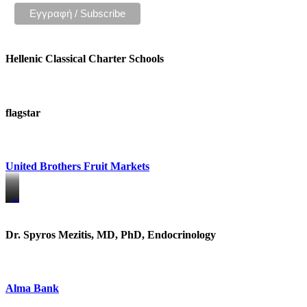
Hellenic Classical Charter Schools
flagstar
United Brothers Fruit Markets
https://www.unitedbrothersfruitmarkets.com/
https://www.unitedbrothersfruitmarkets.com/
Dr. Spyros Mezitis, MD, PhD, Endocrinology
Alma Bank