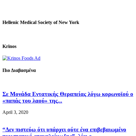
Hellenic Medical Society of New York
Krinos
Πιο Διαβασμένα
Σε Μονάδα Εντατικής Θεραπείας λόγω κορωνοϊού ο
«παπάς του λαού» της...
April 3, 2020
“Δεν πιστεύω ότι υπάρχει ούτε ένα επιβεβαιωμένο