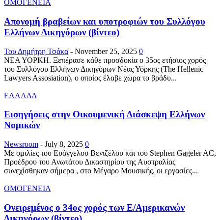
ΟΜΟΓΕΝΕΙΑ
Απονομή βραβείων και υποτροφιών του Συλλόγου
Ελλήνων Δικηγόρων (βίντεο)
Του Δημήτρη Τσάκα
-
November 25, 2025
0
ΝΕΑ ΥΟΡΚΗ. Ξεπέρασε κάθε προσδοκία ο 35ος ετήσιος χορός
του Συλλόγου Ελλήνων Δικηγόρων Νέας Υόρκης (The Hellenic
Lawyers Assosiation), ο οποίος έλαβε χώρα το βράδυ...
ΕΛΛΑΔΑ
Εισηγήσεις στην Οικουμενική Διάσκεψη Ελλήνων
Νομικών
Newsroom
-
July 8, 2025
0
Με ομιλίες του Ευάγγελου Βενιζέλου και του Stephen Gageler AC,
Προέδρου του Ανωτάτου Δικαστηρίου της Αυστραλίας
συνεχίσθηκαν σήμερα , στο Μέγαρο Μουσικής, οι εργασίες...
ΟΜΟΓΕΝΕΙΑ
Ονειρεμένος ο 34ος χορός των Ε/Αμερικανών
Δικηγόρων (βίντεο)