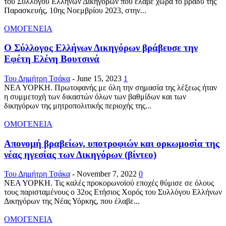
του Συλλόγου Ελλήνων Δικηγόρων που έλαβε χώρα το βράδυ της
Παρασκευής, 10ης Νοεμβρίου 2023, στην...
ΟΜΟΓΕΝΕΙΑ
Ο Σύλλογος Ελλήνων Δικηγόρων βράβευσε την
Εφέτη Ελένη Βουτσινά
Του Δημήτρη Τσάκα
-
June 15, 2023
1
ΝΕΑ ΥΟΡΚΗ. Πρωτοφανής με όλη την σημασία της λέξεως ήταν
η συμμετοχή των δικαστών όλων των βαθμίδων και των
δικηγόρων της μητροπολιτικής περιοχής της...
ΟΜΟΓΕΝΕΙΑ
Απονομή βραβείων, υποτροφιών και ορκωμοσία της
νέας ηγεσίας των Δικηγόρων (βίντεο)
Του Δημήτρη Τσάκα
-
November 7, 2022
0
ΝΕΑ ΥΟΡΚΗ. Τις καλές προκορωνοϊού εποχές θύμισε σε όλους
τους παρισταμένους ο 32ος Ετήσιος Χορός του Συλλόγου Ελλήνων
Δικηγόρων της Νέας Υόρκης, που έλαβε...
ΟΜΟΓΕΝΕΙΑ