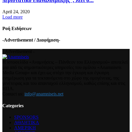
περιστατικό επαναλοίμωξης”, λέει ο...
April 24, 2020
Load more
Ροή Ειδήσεων
-Advertisement / Διαφήμιση-
- Advertisement -
Η ιστοσελίδα «Αναμνήσεις – Πάνθεον του Ελληνισμού» αποτελεί
μια από τις σημαντικότερες υπηρεσίες του ομίλου «Anamniseis
Media Group» και έχει ως στόχο την έγκυρη και έγκαιρη
ενημέρωση για τα τεκταινόμενα στο χώρο της ομογένειας, της
γενέτειρας και του απανταχού ελληνισμού, καθώς επίσης και στις
ΗΠΑ.
Contact us:
info@anamniseis.net
Categories
SPONSORS
ΑΘΛΗΤΙΚΑ
ΑΜΕΡΙΚΗ