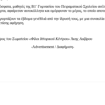
ρόσφατα, μαθητές της Β1′ Γυμνασίου του Πειραματικού Σχολείου ανέ
όρτα, αφαίρεσαν αυτοκόλλητα και ομόρφυναν το μέρος, το οποίο αποτ
γιορτάζουν τα έβδομα γενέθλιά από την ίδρυσή τους, με μια συναυλία
 επίσης αφήγηση.
ος του Σωματείου «Φίλοι Ιστορικού Κέντρου» Άκης Λαζάρου
-Advertisement / Διαφήμιση-