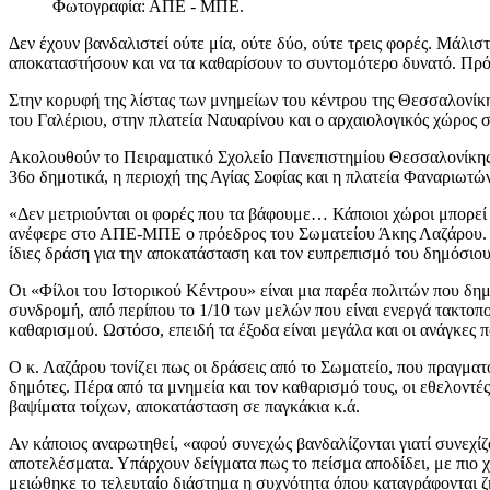
Φωτογραφία: ΑΠΕ - ΜΠΕ.
Δεν έχουν βανδαλιστεί ούτε μία, ούτε δύο, ούτε τρεις φορές. Μάλισ
αποκαταστήσουν και να τα καθαρίσουν το συντομότερο δυνατό. Πρό
Στην κορυφή της λίστας των μνημείων του κέντρου της Θεσσαλονίκης
του Γαλέριου, στην πλατεία Ναυαρίνου και ο αρχαιολογικός χώρος 
Ακολουθούν το Πειραματικό Σχολείο Πανεπιστημίου Θεσσαλονίκης, 
36ο δημοτικά, η περιοχή της Αγίας Σοφίας και η πλατεία Φαναριωτ
«Δεν μετριούνται οι φορές που τα βάφουμε… Κάποιοι χώροι μπορεί ν
ανέφερε στο ΑΠΕ-ΜΠΕ ο πρόεδρος του Σωματείου Άκης Λαζάρου. Με
ίδιες δράση για την αποκατάσταση και τον ευπρεπισμό του δημόσιο
Οι «Φίλοι του Ιστορικού Κέντρου» είναι μια παρέα πολιτών που δημ
συνδρομή, από περίπου το 1/10 των μελών που είναι ενεργά τακτοπο
καθαρισμού. Ωστόσο, επειδή τα έξοδα είναι μεγάλα και οι ανάγκες 
Ο κ. Λαζάρου τονίζει πως οι δράσεις από το Σωματείο, που πραγματ
δημότες. Πέρα από τα μνημεία και τον καθαρισμό τους, οι εθελοντ
βαψίματα τοίχων, αποκατάσταση σε παγκάκια κ.ά.
Αν κάποιος αναρωτηθεί, «αφού συνεχώς βανδαλίζονται γιατί συνεχίζο
αποτελέσματα. Υπάρχουν δείγματα πως το πείσμα αποδίδει, με πιο 
μειώθηκε το τελευταίο διάστημα η συχνότητα όπου καταγράφονται ζ