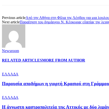
Previous article
Από την Αθήνα στη Φίλια της Λέσβου για μια λουλο
Next article
Παραίτηση του δημάρχου Ν. Κέρκυρας εξαιτίας της λειψ
Newsroom
RELATED ARTICLES
MORE FROM AUTHOR
ΕΛΛΑΔΑ
Παρουσία αποδήμων η γιορτή Κρασιού στη Γράμμο
ΕΛΛΑΔΑ
Η άγνωστη καστροπολιτεία της Αττικής με δύο λιμάνι