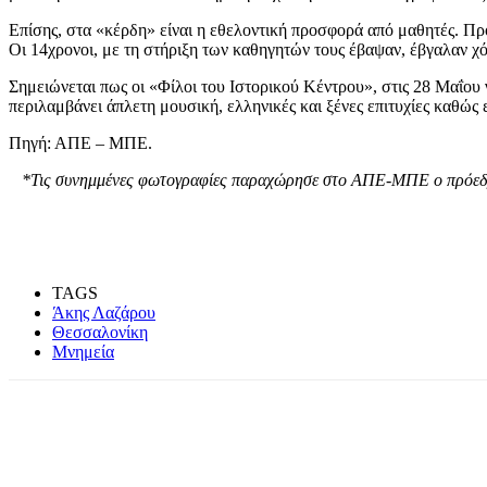
Επίσης, στα «κέρδη» είναι η εθελοντική προσφορά από μαθητές. Π
Οι 14χρονοι, με τη στήριξη των καθηγητών τους έβαψαν, έβγαλαν χ
Σημειώνεται πως οι «Φίλοι του Ιστορικού Κέντρου», στις 28 Μαΐου 
περιλαμβάνει άπλετη μουσική, ελληνικές και ξένες επιτυχίες καθώς
Πηγή: ΑΠΕ – ΜΠΕ.
*Τις συνημμένες φωτογραφίες παραχώρησε στο ΑΠΕ-ΜΠΕ ο πρόεδρ
TAGS
Άκης Λαζάρου
Θεσσαλονίκη
Μνημεία
Share