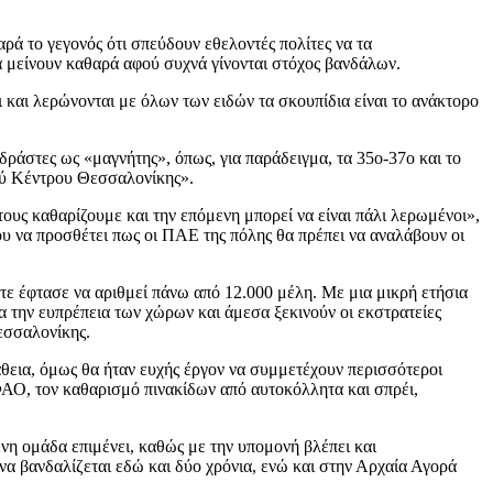
αρά το γεγονός ότι σπεύδουν εθελοντές πολίτες να τα
α μείνουν καθαρά αφού συχνά γίνονται στόχος βανδάλων.
 και λερώνονται με όλων των ειδών τα σκουπίδια είναι το ανάκτορο
άστες ως «μαγνήτης», όπως, για παράδειγμα, τα 35ο-37ο και το
κού Κέντρου Θεσσαλονίκης».
ους καθαρίζουμε και την επόμενη μπορεί να είναι πάλι λερωμένοι»,
 να προσθέτει πως οι ΠΑΕ της πόλης θα πρέπει να αναλάβουν οι
ότε έφτασε να αριθμεί πάνω από 12.000 μέλη. Με μια μικρή ετήσια
ια την ευπρέπεια των χώρων και άμεσα ξεκινούν οι εκστρατείες
Θεσσαλονίκης.
άθεια, όμως θα ήταν ευχής έργον να συμμετέχουν περισσότεροι
ΦΑΟ, τον καθαρισμό πινακίδων από αυτοκόλλητα και σπρέι,
ένη ομάδα επιμένει, καθώς με την υπομονή βλέπει και
α βανδαλίζεται εδώ και δύο χρόνια, ενώ και στην Αρχαία Αγορά