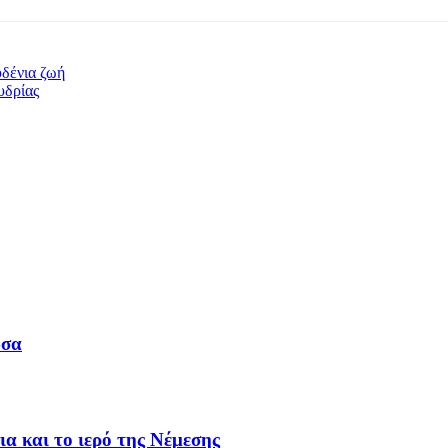
υδένια ζωή
υδρίας
υσα
α και το ιερό της Νέμεσης