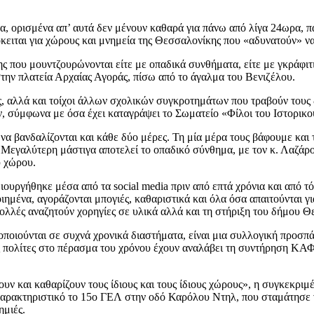
τα, ορισμένα απ’ αυτά δεν μένουν καθαρά για πάνω από λίγα 24ωρα, π
κειται για χώρους και μνημεία της Θεσσαλονίκης που «αδυνατούν» ν
 που μουντζουρώνονται είτε με οπαδικά συνθήματα, είτε με γκράφιτι
στην πλατεία Αρχαίας Αγοράς, πίσω από το άγαλμα του Βενιζέλου.
αλλά και τοίχοι άλλων σχολικών συγκροτημάτων που τραβούν τους δρ
ών, σύμφωνα με όσα έχει καταγράψει το Σωματείο «Φίλοι του Ιστορι
α βανδαλίζονται και κάθε δύο μέρες. Τη μία μέρα τους βάφουμε και τ
γαλύτερη μάστιγα αποτελεί το οπαδικό σύνθημα, με τον κ. Λαζάρου
υ χώρου.
ιουργήθηκε μέσα από τα social media πριν από επτά χρόνια και από τ
ιημένα, αγοράζονται μπογιές, καθαριστικά και όλα όσα απαιτούνται γ
πολλές αναζητούν χορηγίες σε υλικά αλλά και τη στήριξη του δήμου 
οποιούνται σε συχνά χρονικά διαστήματα, είναι μια συλλογική προσπ
ές πολίτες στο πέρασμα του χρόνου έχουν αναλάβει τη συντήρηση ΚΑ
υν και καθαρίζουν τους ίδιους και τους ίδιους χώρους», η συγκεκριμ
χαρακτηριστικό το 15ο ΓΕΛ στην οδό Καρόλου Ντηλ, που σταμάτησε ν
ημιές.