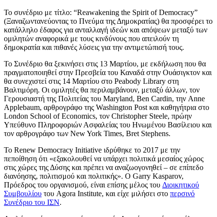
Το συνέδριο με τίτλο: “Reawakening the Spirit of Democracy”
(Ξαναζωντανεύοντας το Πνεύμα της Δημοκρατίας) θα προσφέρει το
κατάλληλο έδαφος για ανταλλαγή ιδεών και απόψεων μεταξύ των
ομιλητών αναφορικά με τους κινδύνους που απειλούν τη
δημοκρατία και πιθανές λύσεις για την αντιμετώπισή τους.
Το Συνέδριο θα ξεκινήσει στις 13 Μαρτίου, με εκδήλωση που θα
πραγματοποιηθεί στην Πρεσβεία του Καναδά στην Ουάσιγκτον και
θα συνεχιστεί στις 14 Μαρτίου στο Peabody Library στη
Βαλτιμόρη. Οι ομιλητές θα περιλαμβάνουν, μεταξύ άλλων, τoν
Γερουσιαστή της Πολιτείας του Maryland, Ben Cardin, την Anne
Applebaum, αρθρογράφο της Washington Post και καθηγήτρια στο
London School of Economics, τον Christopher Steele, πρώην
Υπεύθυνο Πληροφοριών Ασφαλείας του Ηνωμένου Βασίλειου και
τον αρθρογράφο των New York Times, Bret Stephens.
Το Renew Democracy Initiative ιδρύθηκε το 2017 με την
πεποίθηση ότι «εξακολουθεί να υπάρχει πολιτικά μεσαίος χώρος
στις χώρες της Δύσης και πρέπει να αναζωογονηθεί – σε επίπεδο
διανόησης, πολιτισμού και πολιτικής». Ο Garry Kasparov,
Πρόεδρος του οργανισμού, είναι επίσης μέλος του
Διοικητικού
Συμβουλίου
του Agora Institute, και είχε μιλήσει στο
περσινό
Συνέδριο του ΙΣΝ
.