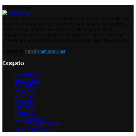
- Advertisement -
Η ιστοσελίδα «Αναμνήσεις – Πάνθεον του Ελληνισμού» αποτελεί
μια από τις σημαντικότερες υπηρεσίες του ομίλου «Anamniseis
Media Group» και έχει ως στόχο την έγκυρη και έγκαιρη
ενημέρωση για τα τεκταινόμενα στο χώρο της ομογένειας, της
γενέτειρας και του απανταχού ελληνισμού, καθώς επίσης και στις
ΗΠΑ.
Contact us:
info@anamniseis.net
Categories
SPONSORS
ΑΘΛΗΤΙΚΑ
ΑΜΕΡΙΚΗ
ΑΠΟΨΕΙΣ
ΕΛΛΑΔΑ
ΙΣΤΟΡΙΕΣ
ΚΟΥΖΙΝΑ
ΚΥΠΡΟΣ
ΟΜΟΓΕΝΕΙΑ
ΓΕΛΟΙΟΓΡΑΦΙΑ
ΤΕΛΕΥΤΑΙΑ ΝΕΑ