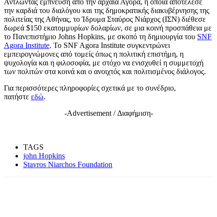
Αντλώντας έμπνευση από την αρχαία Αγορά, η οποία αποτέλεσε
την καρδιά του διαλόγου και της δημοκρατικής διακυβέρνησης της
πολιτείας της Αθήνας, το Ίδρυμα Σταύρος Νιάρχος (ΙΣΝ) διέθεσε
δωρεά $150 εκατομμυρίων δολαρίων, σε μια κοινή προσπάθεια με
το Πανεπιστήμιο Johns Hopkins, με σκοπό τη δημιουργία του
SNF
Agora Institute
. Το SNF Agora Institute συγκεντρώνει
εμπειρογνώμονες από τομείς όπως η πολιτική επιστήμη, η
ψυχολογία και η φιλοσοφία, με στόχο να ενισχυθεί η συμμετοχή
των πολιτών στα κοινά και ο ανοιχτός και πολιτισμένος διάλογος.
Για περισσότερες πληροφορίες σχετικά με το συνέδριο,
πατήστε
εδώ
.
-Advertisement / Διαφήμιση-
TAGS
john Hopkins
Stavros Niarchos Foundation