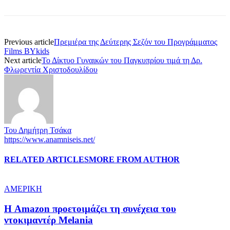
Previous article
Πρεμιέρα της Δεύτερης Σεζόν του Προγράμματος
Films BYkids
Next article
Το Δίκτυο Γυναικών του Παγκυπρίου τιμά τη Δρ.
Φλωρεντία Χριστοδουλίδου
Του Δημήτρη Τσάκα
https://www.anamniseis.net/
RELATED ARTICLES
MORE FROM AUTHOR
ΑΜΕΡΙΚΗ
Η Amazon προετοιμάζει τη συνέχεια του
ντοκιμαντέρ Melania