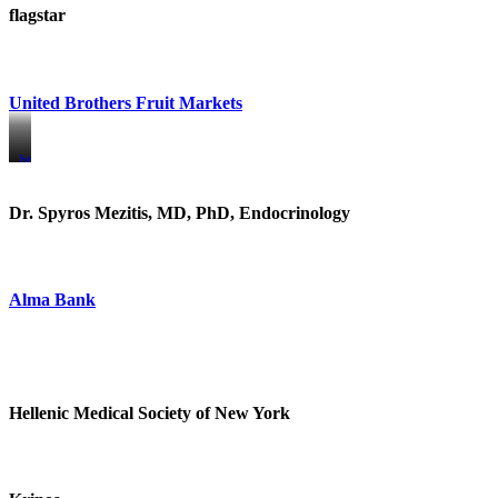
flagstar
United Brothers Fruit Markets
https://www.unitedbrothersfruitmarkets.com/
https://www.unitedbrothersfruitmarkets.com/
Dr. Spyros Mezitis, MD, PhD, Endocrinology
Alma Bank
Hellenic Medical Society of New York