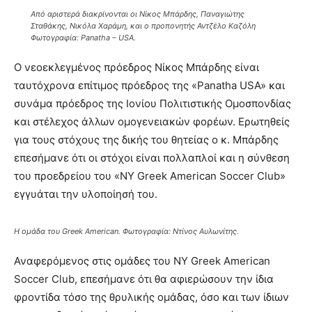
Από αριστερά διακρίνονται οι Νίκος Μπάρδης, Παναγιώτης
Σταθάκης, Νικόλα Χαράμη, και ο προπονητής Αντζέλο Καζόλη
Φωτογραφία: Panatha – USA.
Ο νεοεκλεγμένος πρόεδρος Νίκος Μπάρδης είναι
ταυτόχρονα επίτιμος πρόεδρος της «Panatha USA» και
συνάμα πρόεδρος της Ιονίου Πολιτιστικής Ομοσπονδίας
και στέλεχος άλλων ομογενειακών φορέων. Ερωτηθείς
για τους στόχους της δικής του θητείας ο κ. Μπάρδης
επεσήμανε ότι οι στόχοι είναι πολλαπλοί και η σύνθεση
του προεδρείου του «NY Greek American Soccer Club»
εγγυάται την υλοποίησή του.
Η ομάδα του Greek American. Φωτογραφία: Ντίνος Αυλωνίτης.
Αναφερόμενος στις ομάδες του NY Greek American
Soccer Club, επεσήμανε ότι θα αφιερώσουν την ίδια
φροντίδα τόσο της θρυλικής ομάδας, όσο και των ίδιων