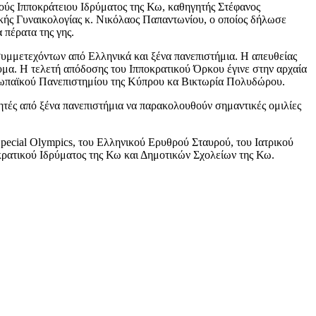
νούς Ιπποκράτειου Ιδρύματος της Κω, καθηγητής Στέφανος
ικής Γυναικολογίας κ. Νικόλαος Παπαντωνίου, ο οποίος δήλωσε
 πέρατα της γης.
συμμετεχόντων από Ελληνικά και ξένα πανεπιστήμια. Η απευθείας
μα. Η τελετή απόδοσης του Ιπποκρατικού Όρκου έγινε στην αρχαία
ρωπαϊκού Πανεπιστημίου της Κύπρου κα Βικτωρία Πολυδώρου.
τητές από ξένα πανεπιστήμια να παρακολουθούν σημαντικές ομιλίες
pecial Olympics, του Ελληνικού Ερυθρού Σταυρού, του Ιατρικού
κρατικού Ιδρύματος της Κω και Δημοτικών Σχολείων της Κω.