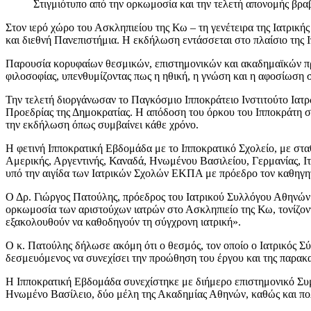
Στιγμιότυπο από την ορκωμοσία και την τελετή απονομής β
Στον ιερό χώρο του Ασκληπιείου της Κω – τη γενέτειρα της Ιατρικ
και διεθνή Πανεπιστήμια. Η εκδήλωση εντάσσεται στο πλαίσιο της 
Παρουσία κορυφαίων θεσμικών, επιστημονικών και ακαδημαϊκών προσω
φιλοσοφίας, υπενθυμίζοντας πως η ηθική, η γνώση και η αφοσίωση 
Την τελετή διοργάνωσαν το Παγκόσμιο Ιπποκράτειο Ινστιτούτο Ιατρ
Προεδρίας της Δημοκρατίας. Η απόδοση του όρκου του Ιπποκράτη σ
την εκδήλωση όπως συμβαίνει κάθε χρόνο.
Η φετινή Ιπποκρατική Εβδομάδα με το Ιπποκρατικό Σχολείο, με στα
Αμερικής, Αργεντινής, Καναδά, Ηνωμένου Βασιλείου, Γερμανίας, Ιτ
υπό την αιγίδα των Ιατρικών Σχολών ΕΚΠΑ με πρόεδρο τον καθηγητ
Ο Δρ. Γιώργος Πατούλης, πρόεδρος του Ιατρικού Συλλόγου Αθηνών κ
ορκωμοσία των αριστούχων ιατρών στο Ασκληπιείο της Κω, τονίζοντα
εξακολουθούν να καθοδηγούν τη σύγχρονη ιατρική».
Ο κ. Πατούλης δήλωσε ακόμη ότι ο θεσμός, τον οποίο ο Ιατρικός Σύ
δεσμευόμενος να συνεχίσει την προώθηση του έργου και της παρακα
Η Ιπποκρατική Εβδομάδα συνεχίστηκε με διήμερο επιστημονικό Συμ
Ηνωμένο Βασίλειο, δύο μέλη της Ακαδημίας Αθηνών, καθώς και πολλ