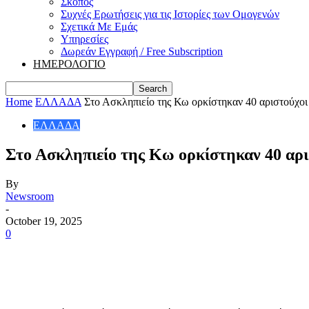
Σκοπός
Συχνές Ερωτήσεις για τις Ιστορίες των Ομογενών
Σχετικά Με Εμάς
Υπηρεσίες
Δωρεάν Εγγραφή / Free Subscription
ΗΜΕΡΟΛΟΓΙΟ
Home
ΕΛΛΑΔΑ
Στο Ασκληπιείο της Κω ορκίστηκαν 40 αριστούχοι
ΕΛΛΑΔΑ
Στο Ασκληπιείο της Κω ορκίστηκαν 40 αρισ
By
Newsroom
-
October 19, 2025
0
Share