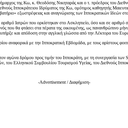
δήμαρχος της Κω, κ. Θεοδόσης Νικηταράς και ο τ. πρόεδρος του Διεθ
ιεθνούς Ιπποκράτειου Ιδρύματος της Κω, ομότιμος καθηγητής Μαιευτ
βατήριο» εξωστρέφειας και αναγνώρισης των Ιπποκρατικών Ιδεών στα
 αριθμό Ιατρών που ορκίστηκαν στο Ασκληπιείο, όσο και σε αριθμό 
ς που θα φτάσει στα πέρατα της οικουμένης, ως πανανθρώπινο μήνυ
 υπήρξε και απόδοση στην αγγλική γλώσσα από την Λέκτορα του Ευ
δρίου αναφορικά με την Ιπποκρατική Εβδομάδα, με τους αρίστους φοι
ν αγώνα δρόμου προς τιμήν του Ιπποκράτη, με τη συνεργασία των S
ν, του Ελληνικού Συμβουλίου Τουρισμού Υγείας, του Διεθνούς Ιππο
-Advertisement / Διαφήμιση-