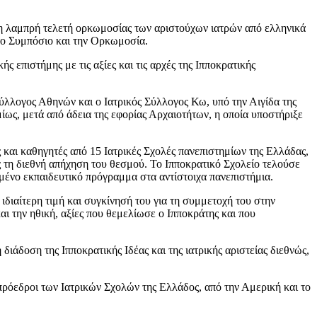
, η λαμπρή τελετή ορκωμοσίας των αριστούχων ιατρών από ελληνικά
 το Συμπόσιο και την Ορκωμοσία.
επιστήμης με τις αξίες και τις αρχές της Ιπποκρατικής
ύλλογος Αθηνών και ο Ιατρικός Σύλλογος Κω, υπό την Αιγίδα της
ως, μετά από άδεια της εφορίας Αρχαιοτήτων, η οποία υποστήριξε
και καθηγητές από 15 Ιατρικές Σχολές πανεπιστημίων της Ελλάδας,
ς τη διεθνή απήχηση του θεσμού. Το Ιπποκρατικό Σχολείο τελούσε
ένο εκπαιδευτικό πρόγραμμα στα αντίστοιχα πανεπιστήμια.
διαίτερη τιμή και συγκίνησή του για τη συμμετοχή του στην
ι την ηθική, αξίες που θεμελίωσε ο Ιπποκράτης και που
ιάδοση της Ιπποκρατικής Ιδέας και της ιατρικής αριστείας διεθνώς,
ρόεδροι των Ιατρικών Σχολών της Ελλάδος, από την Αμερική και το