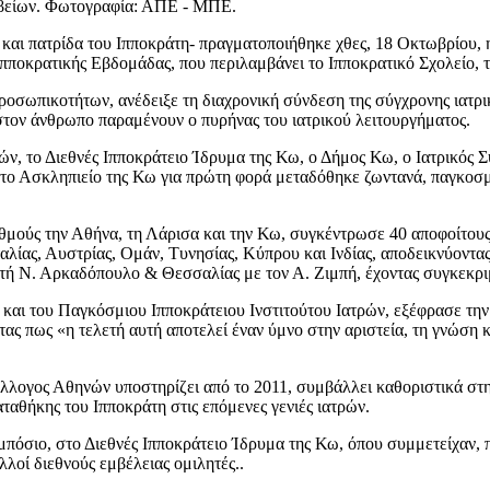
ραβείων. Φωτογραφία: ΑΠΕ - ΜΠΕ.
ής και πατρίδα του Ιπποκράτη- πραγματοποιήθηκε χθες, 18 Οκτωβρίου
Ιπποκρατικής Εβδομάδας, που περιλαμβάνει το Ιπποκρατικό Σχολείο,
πικοτήτων, ανέδειξε τη διαχρονική σύνδεση της σύγχρονης ιατρικής 
στον άνθρωπο παραμένουν ο πυρήνας του ιατρικού λειτουργήματος.
ών, το Διεθνές Ιπποκράτειο Ίδρυμα της Κω, ο Δήμος Κω, ο Ιατρικός Σ
το Ασκληπιείο της Κω για πρώτη φορά μεταδόθηκε ζωντανά, παγκοσμί
θμούς την Αθήνα, τη Λάρισα και την Κω, συγκέντρωσε 40 αποφοίτους 
αλίας, Αυστρίας, Ομάν, Τυνησίας, Κύπρου και Ινδίας, αποδεικνύοντα
ή Ν. Αρκαδόπουλο & Θεσσαλίας με τον Α. Ζιμπή, έχοντας συγκεκριμ
αι του Παγκόσμιου Ιπποκράτειου Ινστιτούτου Ιατρών, εξέφρασε την ι
ς πως «η τελετή αυτή αποτελεί έναν ύμνο στην αριστεία, τη γνώση κα
λλογος Αθηνών υποστηρίζει από το 2011, συμβάλλει καθοριστικά στη δ
ταθήκης του Ιπποκράτη στις επόμενες γενιές ιατρών.
πόσιο, στο Διεθνές Ιπποκράτειο Ίδρυμα της Κω, όπου συμμετείχαν, π
οί διεθνούς εμβέλειας ομιλητές..