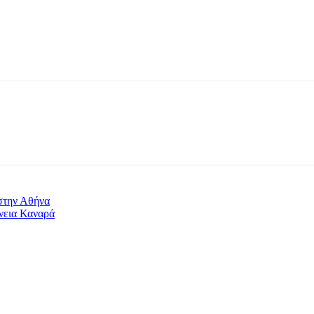
στην Αθήνα
ένεια Καναρά