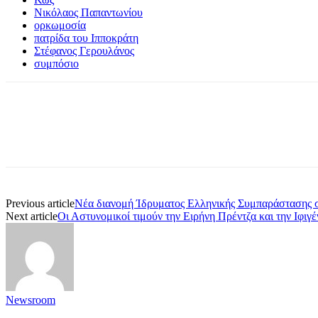
Νικόλαος Παπαντωνίου
ορκωμοσία
πατρίδα του Ιπποκράτη
Στέφανος Γερουλάνος
συμπόσιο
Share
Previous article
Νέα διανομή Ίδρυματος Ελληνικής Συμπαράστασης 
Next article
Οι Αστυνομικοί τιμούν την Ειρήνη Πρέντζα και την Ιφιγ
Newsroom