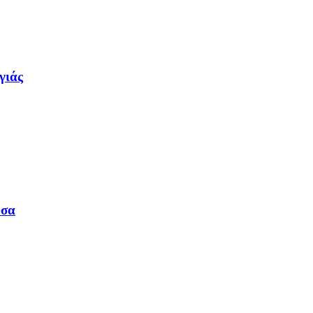
γιάς
υσα