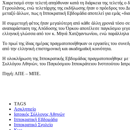
Χαιρετισμό στην τελετή απηύθυναν κατά τη διάρκεια της τελετής ο 
Γερουλάνος, ενώ τελετάρχης της εκδήλωσης ήταν ο πρόεδρος του Δ
μεταξύ άλλων, πως η Ιπποκρατική Εβδομάδα αποτελεί για εμάς «δια
Η συμμετοχή φέτος ήταν μεγαλύτερη από κάθε άλλη χρονιά τόσο σε
αναπαράσταση της Απόδοσης του Όρκου αποτέλεσε παγκόσμιο γεγονό
ελληνική γλώσσα από τον κ. Μηνά Χατζηαντωνίου, ενώ παράλληλα
Το πρωί της ίδιας ημέρας πραγματοποιήθηκαν οι εργασίες του συνε
από την ελληνική επιστημονική και ακαδημαϊκή κοινότητα.
Η ολοκλήρωση της Ιπποκρατικής Εβδομάδας πραγματοποιήθηκε με το
Συλλόγου Αθηνών, του Παγκόσμιου Ιπποκράτειου Ινστιτούτου Ιατρώ
Πηγή: ΑΠΕ – ΜΠΕ.
TAGS
Ασκληπιείο
Ιατρικός Σύλλογος Αθηνών
Ιπποκρατική Εβδομάδα
Ιπποκρατικό Σχολείο
Κως