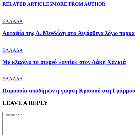
RELATED ARTICLES
MORE FROM AUTHOR
ΕΛΛΑΔΑ
Αυτοψία της Λ. Μενδώνη στα Αιγόσθενα λόγω πυρκα
ΕΛΛΑΔΑ
Με κλαρίνα το στερνό «αντίο» στον Λάκη Χαλκιά
ΕΛΛΑΔΑ
Παρουσία αποδήμων η γιορτή Κρασιού στη Γράμμο
LEAVE A REPLY