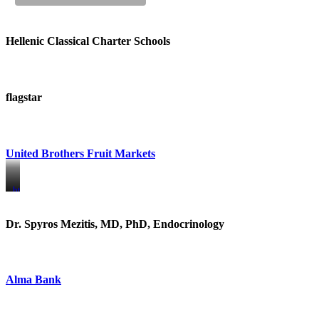
Hellenic Classical Charter Schools
flagstar
United Brothers Fruit Markets
https://www.unitedbrothersfruitmarkets.com/
https://www.unitedbrothersfruitmarkets.com/
Dr. Spyros Mezitis, MD, PhD, Endocrinology
Alma Bank