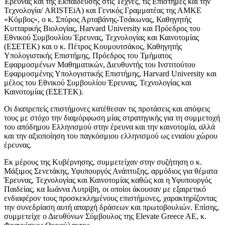
Έρευνας και της Εκπαίδευσης στις Τέχνες, τις Επιστήμες και την
Τεχνολογία/ ARISTEiA) και Γενικός Γραμματέας της ΑΜΚΕ
«Κόμβος», ο κ. Σπύρος Αρταβάνης-Τσάκωνας, Καθηγητής
Κυτταρικής Βιολογίας, Harvard University και Πρόεδρος του
Εθνικού Συμβουλίου Έρευνας, Τεχνολογίας και Καινοτομίας
(ΕΣΕΤΕΚ) και ο κ. Πέτρος Κουμουτσάκος, Καθηγητής
Υπολογιστικής Επιστήμης, Πρόεδρος του Τμήματος
Εφαρμοσμένων Μαθηματικών, Διευθυντής του Ινστιτούτου
Εφαρμοσμένης Υπολογιστικής Επιστήμης, Harvard University και
μέλος του Εθνικού Συμβουλίου Έρευνας, Τεχνολογίας και
Καινοτομίας (ΕΣΕΤΕΚ).
Οι διαπρεπείς επιστήμονες κατέθεσαν τις προτάσεις και απόψεις
τους με στόχο την διαμόρφωση μίας στρατηγικής για τη συμμετοχή
του απόδημου Ελληνισμού στην έρευνα και την καινοτομία, αλλά
και την αξιοποίηση του παγκόσμιου ελληνισμού ως ενιαίου χώρου
έρευνας.
Εκ μέρους της Κυβέρνησης, συμμετείχαν στην συζήτηση ο κ.
Μάξιμος Σενετάκης, Υφυπουργός Ανάπτυξης, αρμόδιος για θέματα
Έρευνας, Τεχνολογίας και Καινοτομίας καθώς και η Υφυπουργός
Παιδείας, κα Ιωάννα Λυτρίβη, οι οποίοι άκουσαν με εξαιρετικό
ενδιαφέρον τους προσκεκλημένους επιστήμονες, χαρακτηρίζοντας
την συνεδρίαση αυτή απαρχή δράσεων και πρωτοβουλιών. Επίσης,
συμμετείχε ο Διευθύνων Σύμβουλος της Elevate Greece AE, κ.