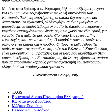
Φραγκίσκος Θεοφύλακτος.
Μετά τη συνεδρίαση, ο κ. Φόρτωμας δήλωσε: «
Είχαμε την χαρά
και την τιμή να φιλοξενήσουμε στην κοινή συνεδρίαση των
Επιτροπών Έλληνες επιστήμονες, οι οποίοι όχι μόνο ζουν και
διαπρέπουν στο εξωτερικό, αλλά εργάζονται ώστε μια μέρα να
μπορέσουμε να διασυνδέσουμε όλο αυτό το σπουδαίο ανθρώπινο
κεφάλαιο επιστημόνων που διαθέτουμε ως χώρα στο εξωτερικό, για
να αντλήσει η πατρίδα μας οφέλη στο πεδίο της έρευνας, της
τεχνολογίας και της καινοτομίας. Η συμβολή τους σε αυτόν τον
διάλογο είναι καίρια και η πρόσκλησή τους να καταθέσουν τις
απόψεις τους στις αρμόδιες επιτροπές του Ελληνικού Κοινοβουλίου,
είναι καθοριστική. Οι προτάσεις και οι ιδέες που ακούστηκαν στην
κοινή συνεδρίαση των Επιτροπών μας, θα λειτουργήσουν ως σπόροι
που θα αποδώσουν καρπούς για την αξιοποίηση του παγκόσμιου
ελληνισμού ως ενιαίου χώρου έρευνας
».
-Advertisement / Διαφήμιση-
TAGS
Ερευνητικά Δίκτυα Παγκοσμίου Ελληνισμού
Κωνσταντίνος Δροσάτος
Μάξιμος Σενετάκης
Πέτρος Κουμουτσάκος