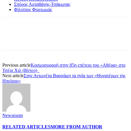
Σπύρος Αρταβάνης-Τσάκωνας
Φίλιππος Φορτωμάς
Previous article
Κοσμοσυρροή στην 85η επέτειο του «Αθέρα» στο
Τσέρι Χιλ (βίντεο)
Next article
Στην Αντωνέτα Βαρσάμη τα ηνία των «Θυγατέρων της
Ηπείρου»
Newsroom
RELATED ARTICLES
MORE FROM AUTHOR