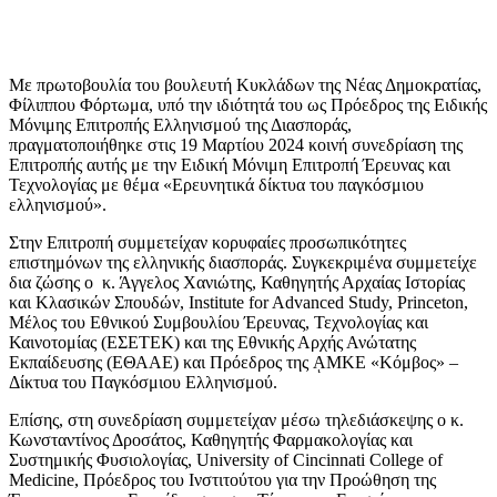
Με πρωτοβουλία του βουλευτή Κυκλάδων της Νέας Δημοκρατίας,
Φίλιππου Φόρτωμα, υπό την ιδιότητά του ως Πρόεδρος της Ειδικής
Μόνιμης Επιτροπής Ελληνισμού της Διασποράς,
πραγματοποιήθηκε στις 19 Μαρτίου 2024 κοινή συνεδρίαση της
Επιτροπής αυτής με την Ειδική Μόνιμη Επιτροπή Έρευνας και
Τεχνολογίας με θέμα «Ερευνητικά δίκτυα του παγκόσμιου
ελληνισμού».
Στην Επιτροπή συμμετείχαν κορυφαίες προσωπικότητες
επιστημόνων της ελληνικής διασποράς. Συγκεκριμένα συμμετείχε
δια ζώσης ο κ. Άγγελος Χανιώτης, Καθηγητής Αρχαίας Ιστορίας
και Κλασικών Σπουδών, Institute for Advanced Study, Princeton,
Μέλος του Εθνικού Συμβουλίου Έρευνας, Τεχνολογίας και
Καινοτομίας (ΕΣΕΤΕΚ) και της Εθνικής Αρχής Ανώτατης
Εκπαίδευσης (ΕΘΑΑΕ) και Πρόεδρος της ᾼΜΚΕ «Κόμβος» –
Δίκτυα του Παγκόσμιου Ελληνισμού.
Επίσης, στη συνεδρίαση συμμετείχαν μέσω τηλεδιάσκεψης ο κ.
Κωνσταντίνος Δροσάτος, Καθηγητής Φαρμακολογίας και
Συστημικής Φυσιολογίας, University of Cincinnati College of
Medicine, Πρόεδρος του Ινστιτούτου για την Προώθηση της