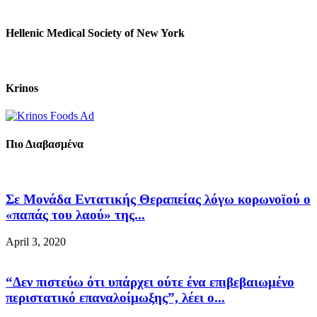
Hellenic Medical Society of New York
Krinos
Πιο Διαβασμένα
Σε Μονάδα Εντατικής Θεραπείας λόγω κορωνοϊού ο
«παπάς του λαού» της...
April 3, 2020
“Δεν πιστεύω ότι υπάρχει ούτε ένα επιβεβαιωμένο
περιστατικό επαναλοίμωξης”, λέει ο...