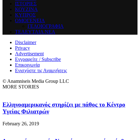
ΙΣΤΟΡΙΕΣ
ΚΟΥΖΙΝΑ
ΚΥΠΡΟΣ
ΟΜΟΓΕΝΕΙΑ
ΓΕΛΟΙΟΓΡΑΦΙΑ
ΤΕΛΕΥΤΑΙΑ ΝΕΑ
Disclaimer
Privacy
Advertisement
Εγγραφείτε / Subscribe
Επικοινωνία
Ενισχύστε τις Αναμνήσεις
© Anamniseis Media Group LLC
MORE STORIES
Ελληνοαμερικανός στηρίζει με πάθος το Κέντρο
Υγείας Φιλιατρών
February 26, 2019