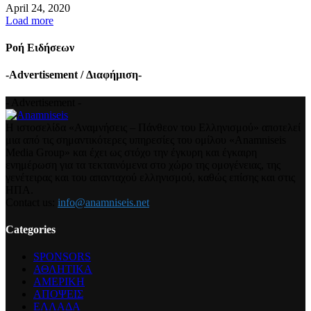
April 24, 2020
Load more
Ροή Ειδήσεων
-Advertisement / Διαφήμιση-
- Advertisement -
Η ιστοσελίδα «Αναμνήσεις – Πάνθεον του Ελληνισμού» αποτελεί
μια από τις σημαντικότερες υπηρεσίες του ομίλου «Anamniseis
Media Group» και έχει ως στόχο την έγκυρη και έγκαιρη
ενημέρωση για τα τεκταινόμενα στο χώρο της ομογένειας, της
γενέτειρας και του απανταχού ελληνισμού, καθώς επίσης και στις
ΗΠΑ.
Contact us:
info@anamniseis.net
Categories
SPONSORS
ΑΘΛΗΤΙΚΑ
ΑΜΕΡΙΚΗ
ΑΠΟΨΕΙΣ
ΕΛΛΑΔΑ