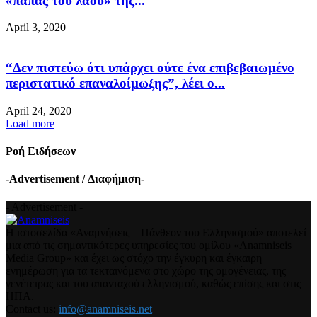
«παπάς του λαού» της...
April 3, 2020
“Δεν πιστεύω ότι υπάρχει ούτε ένα επιβεβαιωμένο
περιστατικό επαναλοίμωξης”, λέει ο...
April 24, 2020
Load more
Ροή Ειδήσεων
-Advertisement / Διαφήμιση-
- Advertisement -
Η ιστοσελίδα «Αναμνήσεις – Πάνθεον του Ελληνισμού» αποτελεί
μια από τις σημαντικότερες υπηρεσίες του ομίλου «Anamniseis
Media Group» και έχει ως στόχο την έγκυρη και έγκαιρη
ενημέρωση για τα τεκταινόμενα στο χώρο της ομογένειας, της
γενέτειρας και του απανταχού ελληνισμού, καθώς επίσης και στις
ΗΠΑ.
Contact us:
info@anamniseis.net