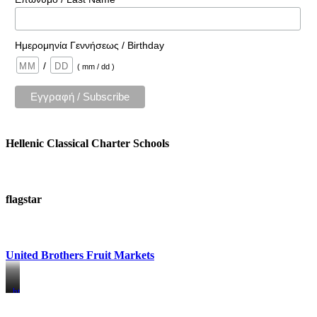
Ημερομηνία Γεννήσεως / Birthday
/
( mm / dd )
Hellenic Classical Charter Schools
flagstar
United Brothers Fruit Markets
https://www.unitedbrothersfruitmarkets.com/
https://www.unitedbrothersfruitmarkets.com/