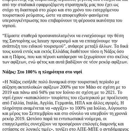
από την σταδιακά εφαρμοζόμενη στρατηγικής μας που έχει ως
στόχο τη διασπορά στο χώρο και στο χρόνο του εισερχόμενου
τουριστικού ρεύματος, ώστε να αποφευχθούν φαινόμενα
υπερσυγκέντρωσης που επιβαρύνουν τη φέρουσα ικανότητα του
νησιού.
“Είμαστε σταθερά προσανατολισμένοι να ενισχύσουμε την θέση
της Σαντορίνης ως luxury προορισμό και να επιταχύνουμε την
ανάπτυξη του ειδικού τουρισμού”, ανάφερε μεταξύ άλλων. Τα δικά
τους κοινά εντός και εκτός Ελλάδας διαθέτουν τόσο η Νάξος όσο
και η Πάρος, που και πέρυσι κατάφεραν να ξεχωρίσουν στο σκέλος
των αφίξεων, ενώ φέτος και αυτά βαδίζουν σε νέον ρεκόρ αφίξεων.
Νάξος: Στο 100% η πληρότητα στο νησί
«Η Νάξος εισήλθε πολύ δυναμικά στην τουριστική περίοδο με
αύξηση ακτοπλοϊκών αφίξεων 200% για τον Μάιο σε σχέση με το
2019 και πάνω από 94% για τον Ιούνιο σε σχέση με το 2021. Το
νησί έχουν «κατακλύσει» τουρίστες του εξωτερικού με προέλευση
από Γαλλία, Ιταλία, Αγγλία, Γερμανία, ΗΠΑ και άλλες αγορές. Η
πληρότητα αναμένεται να «αγγίξει» το 100% για Ιούλιο, Αύγουστο
και μέρος του Σεπτεμβρίου και στο σύνολο να υπερβούν τη χρονιά
ρεκόρ 2019. Ωστόσο παρά τα εντυπωσιακά νούμερα, οι
επαγγελματίες συνεχίζουν να προσφέρουν επιλογές διαμονής και
εστίασης σε λογικές τιμές», τονίζει στο ΑΠΕ-ΜΠΕ ο αντιδήμαρχος