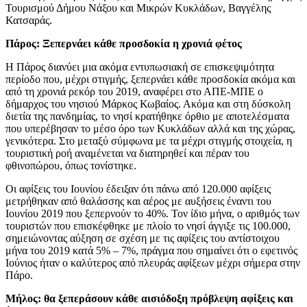
Τουρισμού Δήμου Νάξου και Μικρών Κυκλάδων, Βαγγέλης
Κατσαράς.
Πάρος: Ξεπερνάει κάθε προσδοκία η χρονιά φέτος
Η Πάρος διανύει μια ακόμα εντυπωσιακή σε επισκεψιμότητα
περίοδο που, μέχρι στιγμής, ξεπερνάει κάθε προσδοκία ακόμα και
από τη χρονιά ρεκόρ του 2019, αναφέρει στο ΑΠΕ-ΜΠΕ ο
δήμαρχος του νησιού Μάρκος Κωβαίος. Ακόμα και στη δύσκολη
διετία της πανδημίας, το νησί κρατήθηκε όρθιο με αποτελέσματα
που υπερέβησαν το μέσο όρο των Κυκλάδων αλλά και της χώρας,
γενικότερα. Στο μεταξύ σύμφωνα με τα μέχρι στιγμής στοιχεία, η
τουριστική ροή αναμένεται να διατηρηθεί και πέραν του
φθινοπώρου, όπως τονίστηκε.
Οι αφίξεις του Ιουνίου έδειξαν ότι πάνω από 120.000 αφίξεις
μετρήθηκαν από θαλάσσης και αέρος με αυξήσεις έναντι του
Ιουνίου 2019 που ξεπερνούν το 40%. Τον ίδιο μήνα, ο αριθμός των
τουριστών που επισκέφθηκε με πλοίο το νησί άγγιξε τις 100.000,
σημειώνοντας αύξηση σε σχέση με τις αφίξεις του αντίστοιχου
μήνα του 2019 κατά 5% – 7%, πράγμα που σημαίνει ότι ο εφετινός
Ιούνιος ήταν ο καλύτερος από πλευράς αφίξεων μέχρι σήμερα στην
Πάρο.
Μήλος: θα ξεπεράσουν κάθε αισιόδοξη πρόβλεψη αφίξεις και