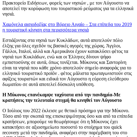
Πρακτορείο Ειδήσεων, φορείς των νησιών , με τον Αύγουστο να
αποτελεί την κορύφωση του τουριστικού ρεύματος για τα ελληνικά
νησιά.
Χαμόγελα αισιοδοξίας στο Βόρειο Αιγαίο – Στα επίπεδα του 2019
η τουριστική κίνηση στα περισσότερα νησιά
Εστιάζοντας στα νησιά των Κυκλάδων, αυτά αποτελούν πόλο
έλξης για όλες σχεδόν τις βασικές αγορές της χώρας. Άγγλοι,
Γάλλοι, Ιταλοί, αλλά και Αμερικάνοι έχουν κατακλύσει φέτος τα
νησιά των Κυκλάδων, ενώ και οι Έλληνες δίνουν ψήφο
εμπιστοσύνης σε αυτά, όπως τονίζεται. Μύκονος και Σαντορίνη
είναι τα νησιά που κάθε χρόνο αποτελούν σημείο αναφοράς για το
ελληνικό τουριστικό προϊόν . φέτος μάλιστα πρωταγωνιστούν στις
αφίξεις τουριστών και ειδικά τον Αύγουστο η εύρεση ελεύθερου
δωματίου σε αυτά αποτελεί δύσκολη υπόθεση.
Η Μύκονος επανέκαμψε ταχύτατα από την πανδημία-Με
κρατήσεις την τελευταία στιγμή θα κινηθεί τον Αύγουστο
Ο Ιούλιος του 2022 έκλεισε με θετικό πρόσημο για την Μύκονο.
Τόσο από την σκοπιά της επισκεψιμότητας όσο και από τα επίπεδα
κρατήσεων, μπορούμε να θεωρήσουμε ότι η Μύκονος έχει
κατακτήσει σε αξιοσημείωτο ποσοστό το στοίχημα του quick
recovery μετά την πανδημία, αναφέρει στην παρέμβαση του στο