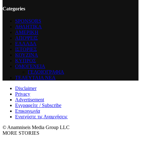
Categories
SPONSORS
ΑΘΛΗΤΙΚΑ
ΑΜΕΡΙΚΗ
ΑΠΟΨΕΙΣ
ΕΛΛΑΔΑ
ΙΣΤΟΡΙΕΣ
ΚΟΥΖΙΝΑ
ΚΥΠΡΟΣ
ΟΜΟΓΕΝΕΙΑ
ΓΕΛΟΙΟΓΡΑΦΙΑ
ΤΕΛΕΥΤΑΙΑ ΝΕΑ
Disclaimer
Privacy
Advertisement
Εγγραφείτε / Subscribe
Επικοινωνία
Ενισχύστε τις Αναμνήσεις
© Anamniseis Media Group LLC
MORE STORIES