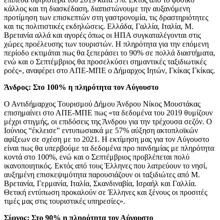
κάλλος και τη διασκέδαση, διαπιστώνουμε την αυξανόμενη
προτίμηση των επισκεπτών στη γαστρονομία, τις δραστηριότητες
και τις πολιτιστικές εκδηλώσεις. Ελλάδα, Γαλλία, Ιταλία, Μ.
Βρετανία αλλά και αγορές όπως οι ΗΠΑ συγκαταλέγονται στις
χώρες προέλευσης των τουριστών. Η πληρότητα για την επόμενη
περίοδο εκτιμάται πως θα ξεπεράσει το 90% σε πολλά διαστήματα,
ενώ και ο Σεπτέμβριος θα προσελκύσει σημαντικές ταξιδιωτικές
ροές», αναφέρει στο ΑΠΕ-ΜΠΕ ο Δήμαρχος Ιητών, Γκίκας Γκίκας.
Άνδρος: Στο 100% η πληρότητα τον Αύγουστο
Ο Αντιδήμαρχος Τουρισμού Δήμου Άνδρου Νίκος Μουστάκας
επισημαίνει στο ΑΠΕ-ΜΠΕ πως «τα δεδομένα του 2019 θυμίζουν
μέχρι στιγμής, οι επιδόσεις της Άνδρου για την τρέχουσα σεζόν. Ο
Ιούνιος “έκλεισε” εντυπωσιακά με 57% αύξηση ακτοπλοϊκών
αφίξεων σε σχέση με το 2021. Η εκτίμηση μας για τον Αύγουστο
είναι πως θα υπερβούμε τα δεδομένα προ πανδημίας με πληρότητα
κοντά στο 100%, ενώ και ο Σεπτέμβριος προβλέπεται πολύ
ικανοποιητικός. Εκτός από τους Έλληνες που λατρεύουν το νησί,
αυξημένη επισκεψιμότητα παρουσιάζουν οι ταξιδιώτες από Μ.
Βρετανία, Γερμανία, Ιταλία, Σκανδιναβία, Ισραήλ και Γαλλία.
Θετική εντύπωση προκαλούν σε Έλληνες και ξένους οι προσιτές
τιμές μας στις τουριστικές υπηρεσίες».
Σίφνος: Στο 90% η πληρότητα τον Αύγουστο