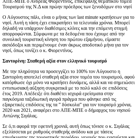
ΑΠΕ-ΜΠΕ ο Ανδρέας Φιορεντίνος, επικεφαλής θεματικού τομέα
Τουρισμού της Ν.Δ και πρώην πρόεδρος των ξενοδόχων στο νησί
Ο Αύγουστος πάλι, είναι ο μήνας των last minute κρατήσεων για το
νησί. Αυτή η τάση έχει επικρατήσει τα τελευταία χρόνια. Μπορεί
δηλαδή να υπάρχουν διαθέσιμες κλίνες και την επόμενη στιγμή
απορροφώνται. Σύμφωνα με τα δεδομένα που έχουμε από την
συνολική τουριστική κίνηση του πρώτου εξαμήνου, είμαστε
αισιόδοξοι και περιμένουμε έναν άκρως αποδοτικό μήνα για τον
νησί, όπως τονίζει ο κ. Φιορεντίνος.
Σαντορίνη: Σταθερή αξία στον ελληνικό τουρισμό
Με την πληρότητα να προσεγγίζει το 100% τον Αύγουστο η
Σαντορίνη αποτελεί σταθερή αξία στον τομέα του τουρισμού, αφού
κατόρθωσε όχι μόνο να κρατήσει δυνάμεις, αλλά και να σημειώσει
εντυπωσιακή αύξηση συγκριτικά με το πολύ καλό σε επιδόσεις
έτος 2019. Απέδειξε ότι διαθέτει ισχυρά ερείσματα στην
παγκόσμια ταξιδιωτική αγορά πράγμα που φάνηκε από τις
εξαιρετικές επιδόσεις της τα ” δύσκολα” για τον τουρισμό χρόνια,
2020 και 2021, αναφέρει στο ΑΠΕ-ΜΠΕ ο δήμαρχος του νησιού
Αντώνης Σιγάλας.
Σε ό,τι αφορά την εφετινή χρονιά, αυτή όπως τόνισε ο κ. Σιγάλας
εξελίσσεται με ρυθμούς σταθερής ανόδου και με τάσεις
επιμήκυνσης της τουριστικής περιόδου, γεγονός που ενισχύεται και