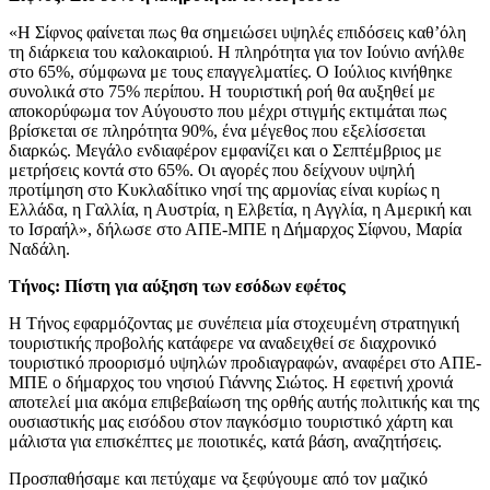
«Η Σίφνος φαίνεται πως θα σημειώσει υψηλές επιδόσεις καθ’όλη
τη διάρκεια του καλοκαιριού. Η πληρότητα για τον Ιούνιο ανήλθε
στο 65%, σύμφωνα με τους επαγγελματίες. Ο Ιούλιος κινήθηκε
συνολικά στο 75% περίπου. Η τουριστική ροή θα αυξηθεί με
αποκορύφωμα τον Αύγουστο που μέχρι στιγμής εκτιμάται πως
βρίσκεται σε πληρότητα 90%, ένα μέγεθος που εξελίσσεται
διαρκώς. Μεγάλο ενδιαφέρον εμφανίζει και ο Σεπτέμβριος με
μετρήσεις κοντά στο 65%. Οι αγορές που δείχνουν υψηλή
προτίμηση στο Κυκλαδίτικο νησί της αρμονίας είναι κυρίως η
Ελλάδα, η Γαλλία, η Αυστρία, η Ελβετία, η Αγγλία, η Αμερική και
το Ισραήλ», δήλωσε στο ΑΠΕ-ΜΠΕ η Δήμαρχος Σίφνου, Μαρία
Ναδάλη.
Τήνος: Πίστη για αύξηση των εσόδων εφέτος
Η Τήνος εφαρμόζοντας με συνέπεια μία στοχευμένη στρατηγική
τουριστικής προβολής κατάφερε να αναδειχθεί σε διαχρονικό
τουριστικό προορισμό υψηλών προδιαγραφών, αναφέρει στο ΑΠΕ-
ΜΠΕ ο δήμαρχος του νησιού Γιάννης Σιώτος. Η εφετινή χρονιά
αποτελεί μια ακόμα επιβεβαίωση της ορθής αυτής πολιτικής και της
ουσιαστικής μας εισόδου στον παγκόσμιο τουριστικό χάρτη και
μάλιστα για επισκέπτες με ποιοτικές, κατά βάση, αναζητήσεις.
Προσπαθήσαμε και πετύχαμε να ξεφύγουμε από τον μαζικό