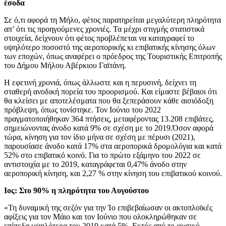
έσοδα
Σε ό,τι αφορά τη Μήλο, φέτος παρατηρείται μεγαλύτερη πληρότητα
απ’ ότι τις προηγούμενες χρονιές. Τα μέχρι στιγμής στατιστικά
στοιχεία, δείχνουν ότι φέτος προβλέπεται να καταγραφεί το
υψηλότερο ποσοστό της αεροπορικής κι επιβατικής κίνησης όλων
των εποχών, όπως αναφέρει ο πρόεδρος της Τουριστικής Επιτροπής
του Δήμου Μήλου Αβέρκιου Γαϊτάνη.
Η εφετινή χρονιά, όπως άλλωστε και η περυσινή, δείχνει τη
σταθερή ανοδική πορεία του προορισμού. Και είμαστε βέβαιοι ότι
θα κλείσει με αποτελέσματα που θα ξεπεράσουν κάθε αισιόδοξη
πρόβλεψη, όπως τονίστηκε. Τον Ιούνιο του 2022
πραγματοποιήθηκαν 364 πτήσεις, μεταφέροντας 13.208 επιβάτες,
σημειώνοντας άνοδο κατά 9% σε σχέση με το 2019.Όσον αφορά
τώρα, κίνηση για τον ίδιο μήνα σε σχέση με πέρυσι (2021),
παρουσίασε άνοδο κατά 17% στα αεροπορικά δρομολόγια και κατά
52% στο επιβατικό κοινό. Για το πρώτο εξάμηνο του 2022 σε
αντιστοιχία με το 2019, καταγράφεται 0,47% άνοδο στην
αεροπορική κίνηση, και 2,27 % στην κίνηση του επιβατικού κοινού.
Ιος: Στο 90% η πληρότητα του Αυγούστου
«Τη δυναμική της σεζόν για την Ίο επιβεβαίωσαν οι ακτοπλοϊκές
αφίξεις για τον Μάιο και τον Ιούνιο που ολοκληρώθηκαν σε
επίπεδα υψηλότερα του 2019 κατά 5%. Εκτός από το φυσικό