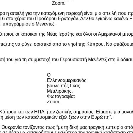
Zoom.
ερα η απειλή για την κατεχόμενη περιοχή είναι μια απειλή που
6 στα χέρια του Προέδρου Ερντογάν. Δεν θα εγκρίνω κανένα F-
”, υπογράμμισε ο Μενέντεζ.
πριοι, οι κάτοικοι της Νέας Ιερσέης και όλοι οι Αμερικανοί μπ
τιώτης να φύγει οριστικά από το νησί της Κύπρου. Να φτιάξουμε
ή του για τη συμμετοχή του Γερουσιαστή Μενέντεζ στη διαδικτ
Ο
Ελληνοαμερικανός
βουλευτής Γκας
Μπιλιράκης.
Φωτογραφία:
Zoom.
Κύπρου και των ΗΠΑ ήταν ζωτικής σημασίας. Είμαστε μια μονα
στη μέση των κατακλυσμικών εξελίξεων στην Ευρώπη”.
υκρανία τονίζοντας πως “με τη δική μας τραγική εμπειρία από 
τε σε θέση να κατανοήσουμε καλύτερα την τραγική κατάσταση στ