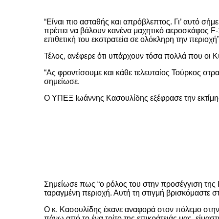
“Είναι πιο ασταθής και απρόβλεπτος. Γι’ αυτό σήμ
πρέπει να βάλουν κανένα μαχητικό αεροσκάφος F-1
επιθετική του εκστρατεία σε ολόκληρη την περιοχή
Τέλος, ανέφερε ότι υπάρχουν τόσα πολλά που οι Κύ
“Ας φροντίσουμε και κάθε τελευταίος Τούρκος στρα
σημείωσε.
Ο ΥΠΕΞ Ιωάννης Κασουλίδης εξέφρασε την εκτίμησ
Σημείωσε πως “ο ρόλος του στην προσέγγιση της 
ταραγμένη περιοχή. Αυτή τη στιγμή βρισκόμαστε 
Ο κ. Κασουλίδης έκανε αναφορά στον πόλεμο στην Ο
πάνω από το ένα τρίτο της επικράτειάς μας, είμασ