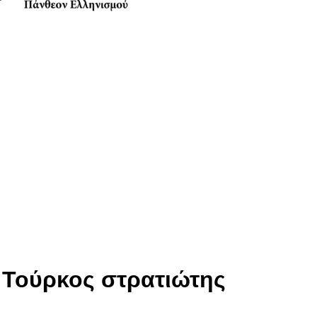
Anamniseis
ς Τούρκος στρατιώτης