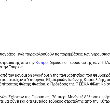
δημοσιογράφοι ενώ παρακολουθούν τις παρεμβάσεις των γερουσι
ς στρατιώτης από την
Κύπρο
, δήλωσε ο Γερουσιαστής των ΗΠΑ
στην Τουρκία.
 από την μονομερή ανακήρυξη της “ανεξαρτησίας” του ψευδοκρ
συμμετείχαν ο Υπουργός Εξωτερικών Ιωάννης Κασουλίδης, οι 
ς Επίτροπος Φώτης Φωτίου, ο Πρόεδρος της ΠΣΕΚΑ Φίλιπ Κρίσ
θνών Σχέσεων της Γερουσίας, Ρόμπερτ Μενέντεζ δήλωσε περήφ
 να φύγει και ο τελευταίος Τούρκος στρατιώτης από την Κύπρο. 