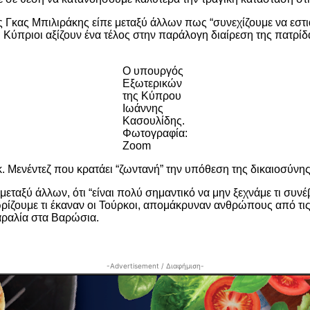
 Γκας Μπιλιράκης είπε μεταξύ άλλων πως “συνεχίζουμε να εστ
ι Κύπριοι αξίζουν ένα τέλος στην παράλογη διαίρεση της πατρίδ
Ο υπουργός
Εξωτερικών
της Κύπρου
Ιωάννης
Κασουλίδης.
Φωτογραφία:
Zoom
. Μενέντεζ που κρατάει “ζωντανή” την υπόθεση της δικαιοσύνη
εταξύ άλλων, ότι “είναι πολύ σημαντικό να μην ξεχνάμε τι συνέβ
ρίζουμε τι έκαναν οι Τούρκοι, απομάκρυναν ανθρώπους από τις 
αραλία στα Βαρώσια.
-Advertisement / Διαφήμιση-