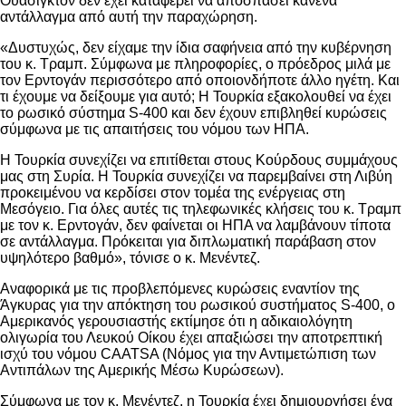
Ουάσιγκτον δεν έχει καταφέρει να αποσπάσει κανένα
αντάλλαγμα από αυτή την παραχώρηση.
«Δυστυχώς, δεν είχαμε την ίδια σαφήνεια από την κυβέρνηση
του κ. Τραμπ. Σύμφωνα με πληροφορίες, ο πρόεδρος μιλά με
τον Ερντογάν περισσότερο από οποιονδήποτε άλλο ηγέτη. Και
τι έχουμε να δείξουμε για αυτό; Η Τουρκία εξακολουθεί να έχει
το ρωσικό σύστημα S-400 και δεν έχουν επιβληθεί κυρώσεις
σύμφωνα με τις απαιτήσεις του νόμου των ΗΠΑ.
Η Τουρκία συνεχίζει να επιτίθεται στους Κούρδους συμμάχους
μας στη Συρία. Η Τουρκία συνεχίζει να παρεμβαίνει στη Λιβύη
προκειμένου να κερδίσει στον τομέα της ενέργειας στη
Μεσόγειο. Για όλες αυτές τις τηλεφωνικές κλήσεις του κ. Τραμπ
με τον κ. Ερντογάν, δεν φαίνεται οι ΗΠΑ να λαμβάνουν τίποτα
σε αντάλλαγμα. Πρόκειται για διπλωματική παράβαση στον
υψηλότερο βαθμό», τόνισε ο κ. Μενέντεζ.
Αναφορικά με τις προβλεπόμενες κυρώσεις εναντίον της
Άγκυρας για την απόκτηση του ρωσικού συστήματος S-400, ο
Αμερικανός γερουσιαστής εκτίμησε ότι η αδικαιολόγητη
ολιγωρία του Λευκού Οίκου έχει απαξιώσει την αποτρεπτική
ισχύ του νόμου CAATSA (Νόμος για την Αντιμετώπιση των
Αντιπάλων της Αμερικής Μέσω Κυρώσεων).
Σύμφωνα με τον κ. Μενέντεζ, η Τουρκία έχει δημιουργήσει ένα