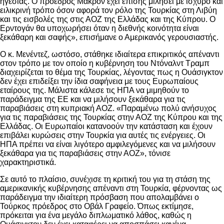
ηγεσίας. Ο πρόεδρος Μακρόν έχει επίσης μιλήσει με ισχυρό και
ειλικρινή τρόπο όσον αφορά τον ρόλο της Τουρκίας στη Λιβύη
και τις εισβολές της στις ΑΟΖ της Ελλάδας και της Κύπρου. Ο
Ερντογάν θα υποχωρήσει όταν η διεθνής κοινότητα είναι
ξεκάθαρη και σαφής», επισήμανε ο Αμερικανός γερουσιαστής.
Ο κ. Μενέντεζ, ωστόσο, στάθηκε ιδιαίτερα επικριτικός απέναντι
στον τρόπο με τον οποίο η κυβέρνηση του Ντόναλντ Τραμπ
διαχειρίζεται το θέμα της Τουρκίας, λέγοντας πως η Ουάσιγκτον
δεν έχει επιδείξει την ίδια σαφήνεια με τους Ευρωπαίους
εταίρους της. Μάλιστα κάλεσε τις ΗΠΑ να μιμηθούν το
παράδειγμα της ΕΕ και να μιλήσουν ξεκάθαρα για τις
παραβιάσεις στη κυπριακή ΑΟΖ. «Παραμένω πολύ ανήσυχος
για τις παραβιάσεις της Τουρκίας στην ΑΟΖ της Κύπρου και της
Ελλάδας. Οι Ευρωπαίοι κατανοούν την κατάσταση και έχουν
επιβάλει κυρώσεις στην Τουρκία για αυτές τις ενέργειες. Οι
ΗΠΑ πρέπει να είναι λιγότερο αμφιλεγόμενες και να μιλήσουν
ξεκάθαρα για τις παραβιάσεις στην ΑΟΖ», τόνισε
χαρακτηριστικά.
Σε αυτό το πλαίσιο, συνέχισε τη κριτική του για τη στάση της
αμερικανικής κυβέρνησης απέναντι στη Τουρκία, φέρνοντας ως
παράδειγμα την ιδιαίτερη πρόσβαση που απολαμβάνει ο
Τούρκος πρόεδρος στο Οβάλ Γραφείο. Όπως εκτίμησε,
πρόκειται για ένα μεγάλο διπλωματικό λάθος, καθώς η