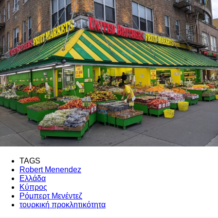
TAGS
Robert Menendez
Ελλάδα
Κύπρος
Ρόμπερτ Μενέντεζ
τουρκική προκλητικότητα