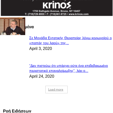
Πιο Διαβασμένα
Σε Μονάδα Εντατικής Θεραπείας λόγω κορωνοϊού ο
«παπάς του λαού» της...
April 3, 2020
“Δεν πιστεύω ότι υπάρχει ούτε ένα επιβεβαιωμένο
περιστατικό επαναλοίμωξης”, λέει ο...
April 24, 2020
Load more
Ροή Ειδήσεων