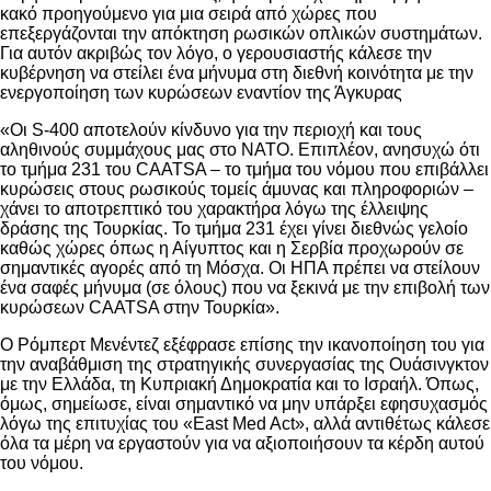
κακό προηγούμενο για μια σειρά από χώρες που
επεξεργάζονται την απόκτηση ρωσικών οπλικών συστημάτων.
Για αυτόν ακριβώς τον λόγο, ο γερουσιαστής κάλεσε την
κυβέρνηση να στείλει ένα μήνυμα στη διεθνή κοινότητα με την
ενεργοποίηση των κυρώσεων εναντίον της Άγκυρας
«Οι S-400 αποτελούν κίνδυνο για την περιοχή και τους
αληθινούς συμμάχους μας στο ΝΑΤΟ. Επιπλέον, ανησυχώ ότι
το τμήμα 231 του CAATSA – το τμήμα του νόμου που επιβάλλει
κυρώσεις στους ρωσικούς τομείς άμυνας και πληροφοριών –
χάνει το αποτρεπτικό του χαρακτήρα λόγω της έλλειψης
δράσης της Τουρκίας. Το τμήμα 231 έχει γίνει διεθνώς γελοίο
καθώς χώρες όπως η Αίγυπτος και η Σερβία προχωρούν σε
σημαντικές αγορές από τη Μόσχα. Οι ΗΠΑ πρέπει να στείλουν
ένα σαφές μήνυμα (σε όλους) που να ξεκινά με την επιβολή των
κυρώσεων CAATSA στην Τουρκία».
Ο Ρόμπερτ Μενέντεζ εξέφρασε επίσης την ικανοποίηση του για
την αναβάθμιση της στρατηγικής συνεργασίας της Ουάσινγκτον
με την Ελλάδα, τη Κυπριακή Δημοκρατία και το Ισραήλ. Όπως,
όμως, σημείωσε, είναι σημαντικό να μην υπάρξει εφησυχασμός
λόγω της επιτυχίας του «East Med Act», αλλά αντιθέτως κάλεσε
όλα τα μέρη να εργαστούν για να αξιοποιήσουν τα κέρδη αυτού
του νόμου.