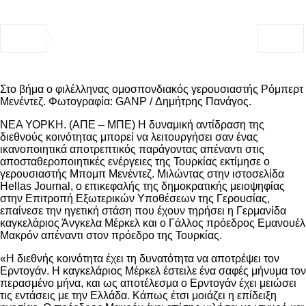
Στο βήμα ο φιλέλληνας ομοσπονδιακός γερουσιαστής Ρόμπερτ
Μενέντεζ. Φωτογραφία: GANP / Δημήτρης Πανάγος.
ΝΕΑ ΥΟΡΚΗ. (ΑΠΕ – ΜΠΕ) Η δυναμική αντίδραση της
διεθνούς κοινότητας μπορεί να λειτουργήσει σαν ένας
ικανοποιητικά αποτρεπτικός παράγοντας απέναντι στις
αποσταθεροποιητικές ενέργειες της Τουρκίας εκτίμησε ο
γερουσιαστής Μπομπ Μενέντεζ. Μιλώντας στην ιστοσελίδα
Hellas Journal, ο επικεφαλής της δημοκρατικής μειοψηφίας
στην Επιτροπή Εξωτερικών Υποθέσεων της Γερουσίας,
επαίνεσε την ηγετική στάση που έχουν τηρήσει η Γερμανίδα
καγκελάριος Άνγκελα Μέρκελ και ο Γάλλος πρόεδρος Εμανουέλ
Μακρόν απέναντι στον πρόεδρο της Τουρκίας.
«Η διεθνής κοινότητα έχει τη δυνατότητα να αποτρέψει τον
Ερντογάν. Η καγκελάριος Μέρκελ έστειλε ένα σαφές μήνυμα τον
περασμένο μήνα, και ως αποτέλεσμα ο Ερντογάν έχει μειώσει
τις εντάσεις με την Ελλάδα. Κάπως έτσι μοιάζει η επίδειξη