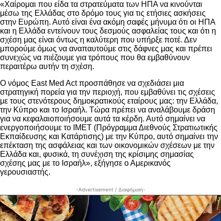
«Χαίρομαι που είδα τα στρατεύματα των ΗΠΑ να κινούνται
μέσω της Ελλάδας στο δρόμο τους για τις ετήσιες ασκήσεις
στην Ευρώπη. Αυτό είναι ένα ακόμη σαφές μήνυμα ότι οι ΗΠΑ
και η Ελλάδα εντείνουν τους δεσμούς ασφαλείας τους και ότι η
σχέση μας είναι όντως η καλύτερη που υπήρξε ποτέ. Δεν
μπορούμε όμως να αναπαυτούμε στις δάφνες μας και πρέπει
συνεχώς να πιέζουμε για τρόπους που θα εμβαθύνουν
περαιτέρω αυτήν τη σχέση.
Ο νόμος East Med Act προσπάθησε να σχεδιάσει μια
στρατηγική πορεία για την περιοχή, που εμβαθύνει τις σχέσεις
με τους στενότερους δημοκρατικούς εταίρους μας: την Ελλάδα,
την Κύπρο και το Ισραήλ. Τώρα πρέπει να αναλάβουμε δράση
για να κεφαλαιοποιήσουμε αυτά τα κέρδη. Αυτό σημαίνει να
ενεργοποιήσουμε το IMET (Πρόγραμμα Διεθνούς Στρατιωτικής
Εκπαίδευσης και Κατάρτισης) με την Κύπρο, αυτό σημαίνει την
επέκταση της ασφάλειας και των οικονομικών σχέσεων με την
Ελλάδα και, φυσικά, τη συνέχιση της κρίσιμης σημασίας
σχέσης μας με το Ισραήλ», εξήγησε ο Αμερικανός
γερουσιαστής.
-Advertisement / Διαφήμιση-