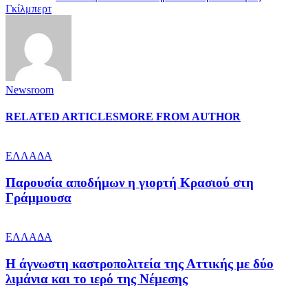
Γκίλμπερτ
Newsroom
RELATED ARTICLES
MORE FROM AUTHOR
ΕΛΛΑΔΑ
Παρουσία αποδήμων η γιορτή Κρασιού στη
Γράμμουσα
ΕΛΛΑΔΑ
Η άγνωστη καστροπολιτεία της Αττικής με δύο
λιμάνια και το ιερό της Νέμεσης