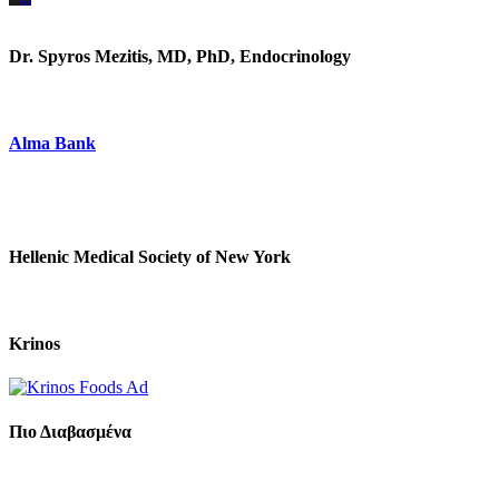
https://www.unitedbrothersfruitmarkets.com/
https://www.unitedbrothersfruitmarkets.com/
Dr. Spyros Mezitis, MD, PhD, Endocrinology
Alma Bank
Hellenic Medical Society of New York
Krinos
Πιο Διαβασμένα