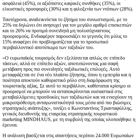
ασφάλεια (45%), οι αξιόπιστες καιρικές συνθήκες (35%), οι
ελκυστικές προσφορές (30%) και η φιλοξενία των ντόπιων (28%).
Ταυτόχρονα, αναδεικνύεται το ζήτημα του συνωστισμού, με το
25% να δηλώνει ότι ανησυχεί για τον μεγάλο αριθμό επισκεπτών
και το 26% να προτιμά συνειδητά μη πολυσύχναστους
προορισμούς. Ενδιαφέρον παρουσιάζει το γεγονός ότι μόλις το
15% αναφέρει ότι προβληματίζεται για το προσωπικό
περιβαλλοντικό αποτύπωμα των ταξιδιών του.
«Ο ευρωπαϊκός τουρισμός δεν εξελίσσεται απλώς σε επίπεδο
τάσεων, αλλά σε επίπεδο αξιών, αποτυπώνοντας μια σαφή
μετάβαση προς πιο συνειδητές ταξιδιωτικές επιλογές. Αυτό
μεταφράζεται σε ένα νέο πλαίσιο ζήτησης, όπου η εμπειρία και η
ποιότητα αποκτούν καθοριστικό ρόλο στη διαμόρφωση της
τουριστικής αξίας. Σε αυτό το περιβάλλον, καθίσταται κρίσιμο οι
προορισμοί να μπορούν να ανταποκρίνονται ουσιαστικά στις
μεταβαλλόμενες προσδοκίες των ταξιδιωτών και να ενισχύουν τη
μακροπρόθεσμη ανταγωνιστικότητά τους μέσα από πιο βιώσιμες
στρατηγικές ανάπτυξης», τονίζει ο Κωνσταντίνος Τριανταφύλλης,
γενικός διευθυντής της εταιρείας στρατηγικής τουριστικού
marketing MINDHAUS, με τη συμβολή της οποίας υλοποιήθηκε η
έρευνα.
Η ανάλυση βασίζεται στις απαντήσεις περίπου 24.000 Ευρωπαίων