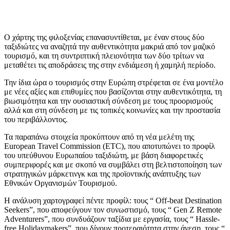
Ο χάρτης της φιλοξενίας επανασυντίθεται, με έναν στους δύο
ταξιδιώτες να αναζητά την αυθεντικότητα μακριά από τον μαζικό
τουρισμό, και τη συντριπτική πλειονότητα των δύο τρίτων να
μεταθέτει τις αποδράσεις της στην ενδιάμεση ή χαμηλή περίοδο.
Την ίδια ώρα ο τουρισμός στην Ευρώπη στρέφεται σε ένα μοντέλο
με νέες αξίες και επιθυμίες που βασίζονται στην αυθεντικότητα, τη
βιωσιμότητα και την ουσιαστική σύνδεση με τους προορισμούς
αλλά και στη σύνδεση με τις τοπικές κοινωνίες και την προστασία
του περιβάλλοντος.
Τα παραπάνω στοιχεία προκύπτουν από τη νέα μελέτη της
European Travel Commission (ETC), που αποτυπώνει το προφίλ
του υπεύθυνου Ευρωπαίου ταξιδιώτη, με βάση διαφορετικές
συμπεριφορές και με σκοπό να συμβάλει στη βελτιστοποίηση των
στρατηγικών μάρκετινγκ και της προϊοντικής ανάπτυξης των
Εθνικών Οργανισμών Τουρισμού.
Η ανάλυση χαρτογραφεί πέντε προφίλ: τους “ Off-beat Destination
Seekers”, που αποφεύγουν τον συνωστισμό, τους “ Gen Z Remote
Adventurers”, που συνδυάζουν ταξίδια με εργασία, τους “ Hassle-
free Holidaymakers”, που δίνουν προτεραιότητα στην άνεση, τους “