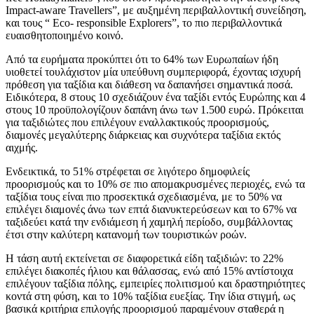
Impact-aware Travellers”, με αυξημένη περιβαλλοντική συνείδηση,
και τους “ Eco- responsible Explorers”, το πιο περιβαλλοντικά
ευαισθητοποιημένο κοινό.
Από τα ευρήματα προκύπτει ότι το 64% των Ευρωπαίων ήδη
υιοθετεί τουλάχιστον μία υπεύθυνη συμπεριφορά, έχοντας ισχυρή
πρόθεση για ταξίδια και διάθεση να δαπανήσει σημαντικά ποσά.
Ειδικότερα, 8 στους 10 σχεδιάζουν ένα ταξίδι εντός Ευρώπης και 4
στους 10 προϋπολογίζουν δαπάνη άνω των 1.500 ευρώ. Πρόκειται
για ταξιδιώτες που επιλέγουν εναλλακτικούς προορισμούς,
διαμονές μεγαλύτερης διάρκειας και συχνότερα ταξίδια εκτός
αιχμής.
Ενδεικτικά, το 51% στρέφεται σε λιγότερο δημοφιλείς
προορισμούς και το 10% σε πιο απομακρυσμένες περιοχές, ενώ τα
ταξίδια τους είναι πιο προσεκτικά σχεδιασμένα, με το 50% να
επιλέγει διαμονές άνω των επτά διανυκτερεύσεων και το 67% να
ταξιδεύει κατά την ενδιάμεση ή χαμηλή περίοδο, συμβάλλοντας
έτσι στην καλύτερη κατανομή των τουριστικών ροών.
Η τάση αυτή εκτείνεται σε διαφορετικά είδη ταξιδιών: το 22%
επιλέγει διακοπές ήλιου και θάλασσας, ενώ από 15% αντίστοιχα
επιλέγουν ταξίδια πόλης, εμπειρίες πολιτισμού και δραστηριότητες
κοντά στη φύση, και το 10% ταξίδια ευεξίας. Την ίδια στιγμή, ως
βασικά κριτήρια επιλογής προορισμού παραμένουν σταθερά η