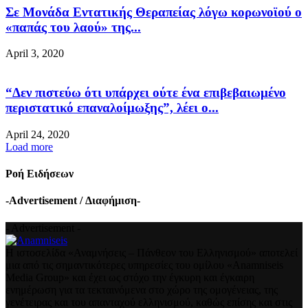
Σε Μονάδα Εντατικής Θεραπείας λόγω κορωνοϊού ο
«παπάς του λαού» της...
April 3, 2020
“Δεν πιστεύω ότι υπάρχει ούτε ένα επιβεβαιωμένο
περιστατικό επαναλοίμωξης”, λέει ο...
April 24, 2020
Load more
Ροή Ειδήσεων
-Advertisement / Διαφήμιση-
- Advertisement -
Η ιστοσελίδα «Αναμνήσεις – Πάνθεον του Ελληνισμού» αποτελεί
μια από τις σημαντικότερες υπηρεσίες του ομίλου «Anamniseis
Media Group» και έχει ως στόχο την έγκυρη και έγκαιρη
ενημέρωση για τα τεκταινόμενα στο χώρο της ομογένειας, της
γενέτειρας και του απανταχού ελληνισμού, καθώς επίσης και στις