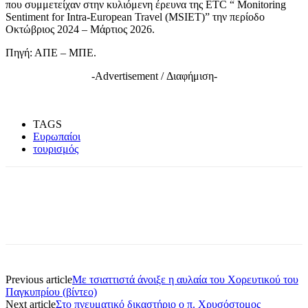
που συμμετείχαν στην κυλιόμενη έρευνα της ETC “ Monitoring
Sentiment for Intra-European Travel (MSIET)” την περίοδο
Οκτώβριος 2024 – Μάρτιος 2026.
Πηγή: ΑΠΕ – ΜΠΕ.
-Advertisement / Διαφήμιση-
TAGS
Ευρωπαίοι
τουρισμός
Previous article
Με τσιαττιστά άνοιξε η αυλαία του Χορευτικού του
Παγκυπρίου (βίντεο)
Next article
Στο πνευματικό δικαστήριο ο π. Χρυσόστομος