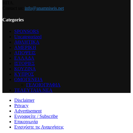
ΗΠΑ.
Contact us:
info@anamniseis.net
Categories
SPONSORS
Uncategorized
ΑΘΛΗΤΙΚΑ
ΑΜΕΡΙΚΗ
ΑΠΟΨΕΙΣ
ΕΛΛΑΔΑ
ΙΣΤΟΡΙΕΣ
ΚΟΥΖΙΝΑ
ΚΥΠΡΟΣ
ΟΜΟΓΕΝΕΙΑ
ΓΕΛΟΙΟΓΡΑΦΙΑ
ΤΕΛΕΥΤΑΙΑ ΝΕΑ
Disclaimer
Privacy
Advertisement
Εγγραφείτε / Subscribe
Επικοινωνία
Ενισχύστε τις Αναμνήσεις