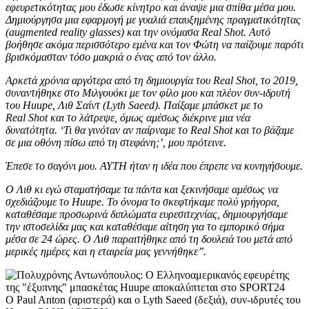
εφευρετικότητας μου έδωσε κίνητρο και άναψε μια σπίθα μέσα μου.
Δημιούργησα μια εφαρμογή με γυαλιά επαυξημένης πραγματικότητας
(augmented reality glasses
) και την ονόμασα Real
Shot
. Αυτό
βοήθησε ακόμα περισσότερο εμένα και τον Φώτη να παίζουμε παρότι
βρισκόμασταν τόσο μακριά ο ένας από τον άλλο.
Αρκετά χρόνια αργότερα από τη δημιουργία του Real
Shot
, το 2019,
συναντήθηκε στο Μιλγουόκι με τον φίλο μου και πλέον συν-ιδρυτή
του Huupe
, Λιθ Σαίντ (Lyth Saeed). Παίξαμε μπάσκετ με το
Real
Shot
και το λάτρεψε, όμως αμέσως διέκρινε μια νέα
δυνατότητα. ‘Τι θα γινόταν αν παίρναμε το Real
Shot
και το βάζαμε
σε μια οθόνη πίσω από τη στεφάνη;’, μου πρότεινε.
Έπεσε το σαγόνι μου. ΑΥΤΗ ήταν η ιδέα που έπρεπε να κυνηγήσουμε.
Ο Λιθ κι εγώ σταματήσαμε τα πάντα και ξεκινήσαμε αμέσως να
σχεδιάζουμε το Huupe
. Το όνομα το σκεφτήκαμε πολύ γρήγορα,
καταθέσαμε προσωρινά διπλώματα ευρεσιτεχνίας, δημιουργήσαμε
την ιστοσελίδα μας και καταθέσαμε αίτηση για το εμπορικό σήμα
μέσα σε 24 ώρες. Ο Λιθ παραιτήθηκε από τη δουλειά του μετά από
μερικές ημέρες και η εταιρεία μας γεννήθηκε’’.
Ο Paul Anton (αριστερά) και ο Lyth Saeed (δεξιά), συν-ιδρυτές του