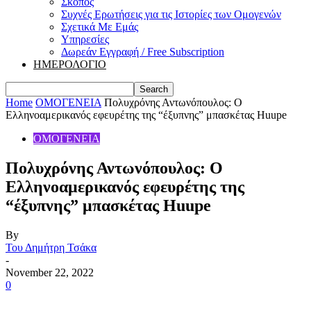
Σκοπός
Συχνές Ερωτήσεις για τις Ιστορίες των Ομογενών
Σχετικά Με Εμάς
Υπηρεσίες
Δωρεάν Εγγραφή / Free Subscription
ΗΜΕΡΟΛΟΓΙΟ
Home
ΟΜΟΓΕΝΕΙΑ
Πολυχρόνης Αντωνόπουλος: Ο
Ελληνοαμερικανός εφευρέτης της “έξυπνης” μπασκέτας Huupe
ΟΜΟΓΕΝΕΙΑ
Πολυχρόνης Αντωνόπουλος: Ο
Ελληνοαμερικανός εφευρέτης της
“έξυπνης” μπασκέτας Huupe
By
Του Δημήτρη Τσάκα
-
November 22, 2022
0