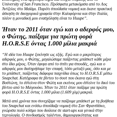
University
of
San
Francisco
. Πρόσφατα μετακόμισα από το Λος
Άντζελες στο Μαϊάμι. Παρότι σπούδασα νομική και έκανε πρακτική
άσκηση σε δικηγορικά γραφεία στην Καλιφόρνια και στην Ιταλία,
πλέον η μοναδική μου ενασχόληση είναι το Huupe”.
Ήταν το 2011 όταν εγώ και ο αδερφός μου,
ο Φώτης, παίξαμε για πρώτη φορά
H.O.R.S.E όντας 1.000 μίλια μακριά
“Η ιδέα του Huupe
ξεκίνησε ως εξής. Εγώ και ο μικρότερος
αδερφός μου, ο Φώτης, μεγαλώσαμε παίζοντας μπάσκετ κάθε μέρα
στο ίδιο μέρος. Όταν έφυγα από το σπίτι για σπουδές, εγώ και ο
αδερφός μου διατηρήσαμε την επαφή, τόσο μεταξύ μας, όσο και με
το μπάσκετ, παίζοντας διάφορα παιχνίδια όπως το H
.O
.R
.S
.E
μέσω
Snapchat
. Κατέγραφα σε βίντεο το σουτ που έκανα εγώ στη
Βοστώνη, το έστελνα στον Φώτη και εκείνος μου έστελνε το δικό του
βίντεο από το Μιλγουόκι. Ήταν το 2011 όταν παίξαμε για πρώτη
φορά H
.O
.R
.S
.E
όντας 1.000 μίλια (1.609 χλμ) μακριά.
Μετά από χρόνια που συνεχίζαμε να παίζουμε μπάσκετ με τη βοήθεια
του Snapchat
και ενόσω σπούδαζα νομική στο Σαν Φρανσίσκο,
γνώρισα πολύ κόσμο που δούλευε σε start
-ups
και γενικά στην
τεχνολογία. Ο συνδυασμός ταλέντου, δημιουργικότητας και