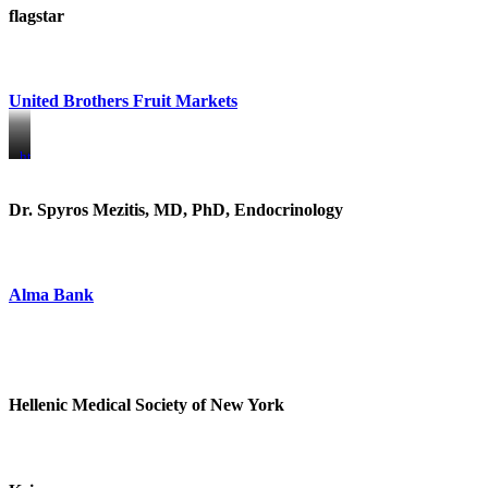
flagstar
United Brothers Fruit Markets
https://www.unitedbrothersfruitmarkets.com/
https://www.unitedbrothersfruitmarkets.com/
Dr. Spyros Mezitis, MD, PhD, Endocrinology
Alma Bank
Hellenic Medical Society of New York