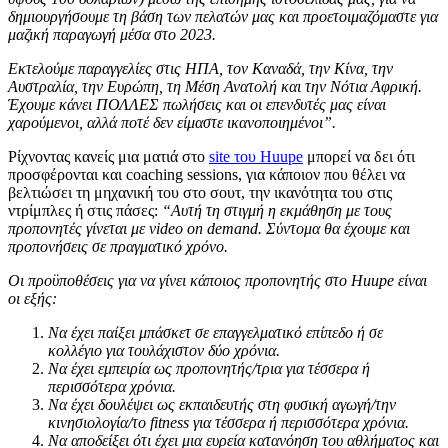
δημιουργήσουμε τη βάση των πελατών μας και προετοιμαζόμαστε για
μαζική παραγωγή μέσα στο 2023.
Εκτελούμε παραγγελίες στις ΗΠΑ, τον Καναδά, την Κίνα, την
Αυστραλία, την Ευρώπη, τη Μέση Ανατολή και την Νότια Αφρική.
Έχουμε κάνει ΠΟΛΛΕΣ πωλήσεις και οι επενδυτές μας είναι
χαρούμενοι, αλλά ποτέ δεν είμαστε ικανοποιημένοι”.
Ρίχνοντας κανείς μια ματιά στο
site του Huupe
μπορεί να δει ότι
προσφέρονται και coaching sessions, για κάποιον που θέλει να
βελτιώσει τη μηχανική του στο σουτ, την ικανότητα του στις
ντρίμπλες ή στις πάσες:
“Αυτή τη στιγμή η εκμάθηση με τους
προπονητές γίνεται με video on demand. Σύντομα θα έχουμε και
προπονήσεις σε πραγματικό χρόνο.
Οι προϋποθέσεις για να γίνει κάποιος προπονητής στο Huupe
είναι
οι εξής:
Να έχει παίξει μπάσκετ σε επαγγελματικό επίπεδο ή σε
κολλέγιο για τουλάχιστον δύο χρόνια.
Να έχει εμπειρία ως προπονητής/τρια για τέσσερα ή
περισσότερα χρόνια.
Να έχει δουλέψει ως εκπαιδευτής στη φυσική αγωγή/την
κινησιολογία/το fitness
για τέσσερα ή περισσότερα χρόνια.
Να αποδείξει ότι έχει μια ευρεία κατανόηση του αθλήματος και