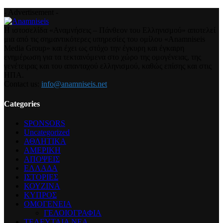
- Advertisement -
Η ιστοσελίδα «Αναμνήσεις – Πάνθεον του Ελληνισμού» αποτελεί
μια από τις σημαντικότερες υπηρεσίες του ομίλου «Anamniseis
Media Group» και έχει ως στόχο την έγκυρη και έγκαιρη
ενημέρωση για τα τεκταινόμενα στο χώρο της ομογένειας, της
γενέτειρας και του απανταχού ελληνισμού, καθώς επίσης και στις
ΗΠΑ.
Contact us:
info@anamniseis.net
Categories
SPONSORS
Uncategorized
ΑΘΛΗΤΙΚΑ
ΑΜΕΡΙΚΗ
ΑΠΟΨΕΙΣ
ΕΛΛΑΔΑ
ΙΣΤΟΡΙΕΣ
ΚΟΥΖΙΝΑ
ΚΥΠΡΟΣ
ΟΜΟΓΕΝΕΙΑ
ΓΕΛΟΙΟΓΡΑΦΙΑ
ΤΕΛΕΥΤΑΙΑ ΝΕΑ