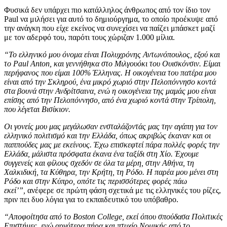
Φυσικά δεν υπάρχει πιο κατάλληλος άνθρωπος από τον ίδιο τον
Paul να μιλήσει για αυτό το δημιούργημα, το οποίο προέκυψε από
την ανάγκη που είχε εκείνος να συνεχίσει να παίζει μπάσκετ μαζί
με τον αδερφό του, παρότι τους χώριζαν 1.000 μίλια.
“Το ελληνικό μου όνομα είναι Πολυχρόνης Αντωνόπουλος, εξού και
το Paul Anton, και γεννήθηκα στο Μιλγουόκι του Ουισκόνσιν. Είμαι
περήφανος που είμαι 100% Έλληνας. Η οικογένεια του πατέρα μου
είναι από την Σκληρού, ένα μικρό χωριό στην Πελοπόννησο κοντά
στα βουνά στην Ανδρίτσαινα, ενώ η οικογένεια της μαμάς μου είναι
επίσης από την Πελοπόννησο, από ένα χωριό κοντά στην Τρίπολη,
που λέγεται Βισίκιον.
Οι γονείς μου μας μεγάλωσαν ενσταλάζοντάς μας την αγάπη για τον
ελληνικό πολιτισμό και την Ελλάδα, όπως ακριβώς έκαναν και οι
παππούδες μας με εκείνους. Έχω επισκεφτεί πάρα πολλές φορές την
Ελλάδα, μάλιστα πρόσφατα έκανα ένα ταξίδι στη Χίο. Έχουμε
συγγενείς και φίλους σχεδόν σε όλα τα μέρη, στην Αθήνα, τη
Χαλκιδική, τα Κύθηρα, την Κρήτη, τη Ρόδο. Η παρέα μου μένει στη
Ρόδο και στην Κύπρο, οπότε τις περισσότερες φορές πάω
εκεί’”,
ανέφερε σε πρώτη φάση σχετικά με τις ελληνικές του ρίζες,
πριν πει δυο λόγια για το εκπαιδευτικό του υπόβαθρο.
“Αποφοίτησα από το Boston
College
, εκεί όπου σπούδασα Πολιτικές
Επιστήμες, ενώ αργότερα πήρα και πτυχίο Νομικής από το