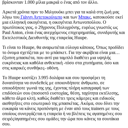
βρίσκονταν 1.000 μίλια μακριά ο ένας από τον άλλο.
Αρκετά χρόνια πριν το Μιλγουόκι μπει για τα καλά στη ζωή μας
λόγω του
Γιάννη Αντετοκούνμπο
και των
Μπακς
, κατοικούσε εκεί
μια ελληνική οικογένεια, η οικογένεια Αντωνοπούλου. Ο
πρωτότοκος γιος, ο 29χρονος Πολυχρόνης, ευρέως γνωστός ως
Paul Anton, είναι ένας ανερχόμενος επιχειρηματίας, συνιδρυτής και
Εκτελεστικός Διευθυντής της εταιρείας Huupe.
Τι είναι το Huupe, θα αναρωτιέται εύλογα κάποιος. Όπως προδίδει
το όνομα σχετίζεται με το μπάσκετ. Για την ακρίβεια είναι μια…
έξυπνη μπασκέτα, που αντί για ταμπλό διαθέτει μια υψηλής
ευκρίνειας και καθόλα ανθεκτική -τόσο στα χτυπήματα, όσο και
στις καιρικές συνθήκες- οθόνη.
Το Huupe κοστίζει 3.995 δολάρια και σου προσφέρει τη
δυνατότητα να συνδεθείς με οποιονδήποτε άνθρωπο, σε
οποιοδήποτε γωνιά της γης, έχοντας πλήρη καταγραφή των
επιδόσεών σου (ποσοστό ευστοχίας, θέση, ταχύτητα εκτέλεσης,
κάθετο άλμα κλπ), καθώς διαθέτει τρεις κάμερες και ειδικούς
αισθητήτες στο εσωτερικό της μπασκέτας. Ακόμα, σου δίνει την
ευκαιρία να κάνεις προπόνηση με έναν από τους trainers με τους
οποίους συνεργάζεται η εταιρεία ή να βλέπεις τις αγαπημένες σου
σειρές/αγαπημένες σου ομάδες την ώρα που κάνεις τα σουτάκια
σου.