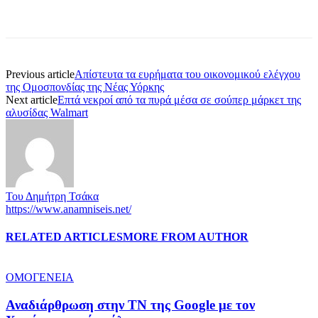
Previous article
Απίστευτα τα ευρήματα του οικονομικού ελέγχου
της Ομοσπονδίας της Νέας Υόρκης
Next article
Επτά νεκροί από τα πυρά μέσα σε σούπερ μάρκετ της
αλυσίδας Walmart
Του Δημήτρη Τσάκα
https://www.anamniseis.net/
RELATED ARTICLES
MORE FROM AUTHOR
ΟΜΟΓΕΝΕΙΑ
Αναδιάρθρωση στην ΤΝ της Google με τον