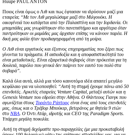
Huupe PAUL ANTON
Ποιος είναι όμως ο Λιθ και πως έφτασαν να ιδρύσουν μαζί μια
εταιρεία;
“Με τον Λιθ μεγαλώσαμε μαζί στο Μιλγουόκι. Η
οικογένειά του κατάγεται από την Παλαιστίνη και την Ιορδανία. Οι
μπαμπάδες μας γνωρίστηκαν στο πανεπιστήμιο και αργότερα όταν
παντρεύτηκαν οι μαμάδες μας άρχισαν επίσης να κάνουν παρέα. Η
δική μας φιλία ήταν προδιαγεγραμμένη από τη μοίρα.
Ο Λιθ είναι εργατικός και έξυπνος επιχειρηματίας που ξέρει πως
γίνονται τα πράγματα. Η αισιοδοξία και η αποφασιστικότητά του
είναι μεταδοτικές. Είναι εξαιρετικά σοβαρός όταν πρόκειται για τη
δουλειά, παρόλο που γενικά δεν παίρνει τον εαυτό του πολύ στα
σοβαρά”.
Καλά όλα αυτά, αλλά μια τόσο καινοτόμα ιδέα απαιτεί μεγάλο
κεφάλαιο για να υλοποιηθεί:
“Αυτή τη στιγμή έχουμε πάνω από 50
επενδυτές. Αρκετές εταιρείες
Venture
Capital
, μεταξύ αυτών και η
Genesis
Venture
που εδρεύει στην Αθήνα. Ο Θάντεους Γιανγκ που
αγωνίζεται στους
Τορόντο Ράπτορς
είναι ένας από τους επενδυτές
μας, όπως και ο Τρέβορ Μπούκερ, βετεράνος με θητεία 9 ετών
στο
NBA
. Ο Όντι Ατάρ, ιδρυτής και CEO
της Paradigm
Sports
.
Υπάρχει μεγάλη ποικιλία.
Αυτή τη στιγμή δεχόμαστε προ-παραγγελίες (με μια προκαταβολή
ύψους 100 δολαρίων) μέσω της επίσημης ιστοσελίδας μας, για να