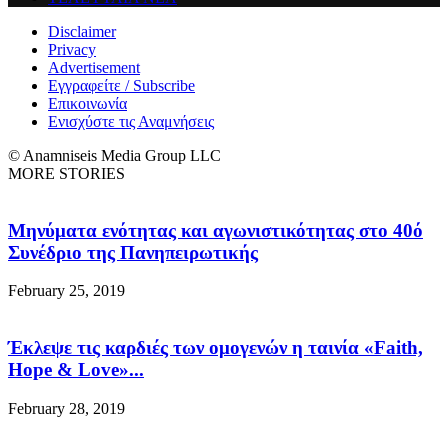
Disclaimer
Privacy
Advertisement
Εγγραφείτε / Subscribe
Επικοινωνία
Ενισχύστε τις Αναμνήσεις
© Anamniseis Media Group LLC
MORE STORIES
Μηνύματα ενότητας και αγωνιστικότητας στο 40ό
Συνέδριο της Πανηπειρωτικής
February 25, 2019
Έκλεψε τις καρδιές των ομογενών η ταινία «Faith,
Hope & Love»...
February 28, 2019