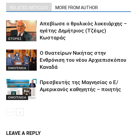
RELATED ARTICLES
MORE FROM AUTHOR
Απεβίωσε ο θρυλικός λυκειάρχης –
ηγέτης Δημήτριος (Τζέιμς)
Κωσταράς
ΙΣΤΟΡΙΕΣ
O Θυατείρων Νικήτας στην
Ενθρόνιση του νέου Αρχιεπισκόπου
Καναδά
ΟΜΟΓΕΝΕΙΑ
Πρεσβευτής της Μαγνησίας ο Ε/
Αμερικανός καθηγητής – ποιητής
ΟΜΟΓΕΝΕΙΑ
LEAVE A REPLY