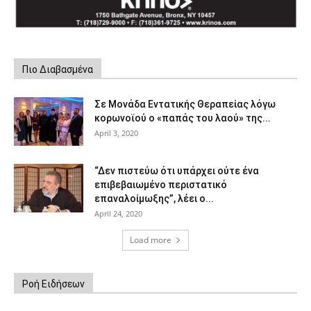
Πιο Διαβασμένα
Σε Μονάδα Εντατικής Θεραπείας λόγω
κορωνοϊού ο «παπάς του λαού» της...
April 3, 2020
“Δεν πιστεύω ότι υπάρχει ούτε ένα
επιβεβαιωμένο περιστατικό
επαναλοίμωξης”, λέει ο...
April 24, 2020
Load more
Ροή Ειδήσεων