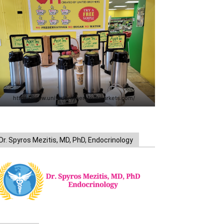
https://www.unitedbrothersfruitmarkets.com/
Dr. Spyros Mezitis, MD, PhD, Endocrinology