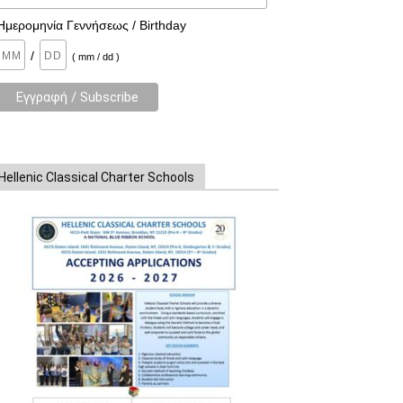
Ημερομηνία Γεννήσεως / Birthday
/
( mm / dd )
Hellenic Classical Charter Schools