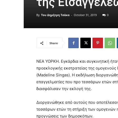
της Εισαγγελέω
By
Του Δημήτρη Τσάκα
-
October 31, 2019
0
Share
ΝΕΑ ΥΟΡΚΗ. Εγκάρδια και συγκινητική ήτα
προεκλογικής εκστρατείας της ομογενούς 
(Madeline Singas). Η εκδήλωση διοργανώθ
επαγγελματίες που προ τεσσάρων ετών στήρ
διασφάλισαν την εκλογή της.
Διοργανώθηκε από αυτούς που αποτέλεσαν
τεσσάρων ετών τη στήριξη των ομογενών η
προγνώσεις των δημοσκόπων.