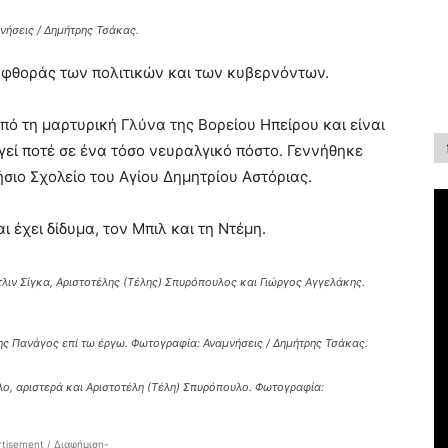
νήσεις / Δημήτρης Τσάκας.
ιαφθοράς των πολιτικών και των κυβερνόντων.
πό τη μαρτυρική Γλύνα της Βορείου Ηπείρου και είναι
εί ποτέ σε ένα τόσο νευραλγικό πόστο. Γεννήθηκε
σιο Σχολείο του Αγίου Δημητρίου Αστόριας.
 έχει δίδυμα, τον Μπιλ και τη Ντέμη.
λιν Σίγκα, Αριστοτέλης (Τέλης) Σπυρόπουλος και Γιώργος Αγγελάκης.
ς Πανάγος επί τω έργω. Φωτογραφία: Αναμνήσεις / Δημήτρης Τσάκας.
ο, αριστερά και Αριστοτέλη (Τέλη) Σπυρόπουλο. Φωτογραφία:
tisement / Διαφήμιση-