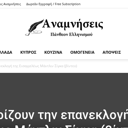
τις Αναμνήσεις
Δωρεάν Εγγραφή / Free Subscription
ΛΛΑΔΑ
ΚΥΠΡΟΣ
ΚΟΥΖΙΝΑ
ΟΜΟΓΕΝΕΙΑ
ΑΠΟΨΕΙΣ
Anamniseis
εκλογή της Εισαγγελέως Μάντλιν Σίγκα (βίντεο)
ρίζουν την επανεκλογ