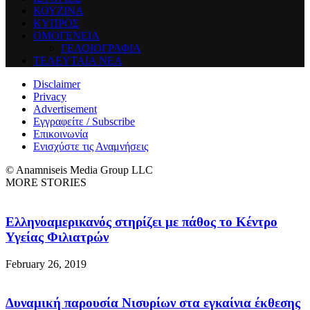
ΚΟΥΖΙΝΑ
ΚΥΠΡΟΣ
ΟΜΟΓΕΝΕΙΑ
ΓΕΛΟΙΟΓΡΑΦΙΑ
ΤΕΛΕΥΤΑΙΑ ΝΕΑ
Disclaimer
Privacy
Advertisement
Εγγραφείτε / Subscribe
Επικοινωνία
Ενισχύστε τις Αναμνήσεις
© Anamniseis Media Group LLC
MORE STORIES
Ελληνοαμερικανός στηρίζει με πάθος το Κέντρο
Υγείας Φιλιατρών
February 26, 2019
Δυναμική παρουσία Νισυρίων στα εγκαίνια έκθεσης