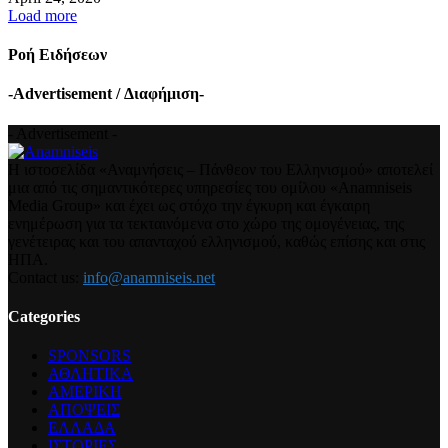
Load more
Ροή Ειδήσεων
-Advertisement / Διαφήμιση-
- Advertisement -
Η ιστοσελίδα «Αναμνήσεις – Πάνθεον του Ελληνισμού» αποτελεί
μια από τις σημαντικότερες υπηρεσίες του ομίλου «Anamniseis
Media Group» και έχει ως στόχο την έγκυρη και έγκαιρη
ενημέρωση για τα τεκταινόμενα στο χώρο της ομογένειας, της
γενέτειρας και του απανταχού ελληνισμού, καθώς επίσης και στις
ΗΠΑ.
Contact us:
info@anamniseis.net
Categories
SPONSORS
ΑΘΛΗΤΙΚΑ
ΑΜΕΡΙΚΗ
ΑΠΟΨΕΙΣ
ΕΛΛΑΔΑ
ΙΣΤΟΡΙΕΣ