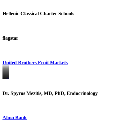
Hellenic Classical Charter Schools
flagstar
United Brothers Fruit Markets
https://www.unitedbrothersfruitmarkets.com/
https://www.unitedbrothersfruitmarkets.com/
Dr. Spyros Mezitis, MD, PhD, Endocrinology
Alma Bank