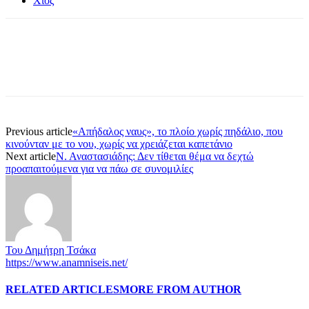
Χίος
Previous article
«Απήδαλος ναυς», το πλοίο χωρίς πηδάλιο, που
κινούνταν με το νου, χωρίς να χρειάζεται καπετάνιο
Next article
Ν. Αναστασιάδης: Δεν τίθεται θέμα να δεχτώ
προαπαιτούμενα για να πάω σε συνομιλίες
Του Δημήτρη Τσάκα
https://www.anamniseis.net/
RELATED ARTICLES
MORE FROM AUTHOR