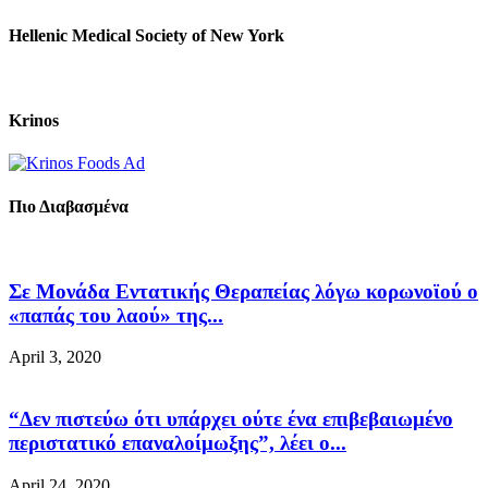
Hellenic Medical Society of New York
Krinos
Πιο Διαβασμένα
Σε Μονάδα Εντατικής Θεραπείας λόγω κορωνοϊού ο
«παπάς του λαού» της...
April 3, 2020
“Δεν πιστεύω ότι υπάρχει ούτε ένα επιβεβαιωμένο
περιστατικό επαναλοίμωξης”, λέει ο...
April 24, 2020