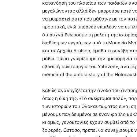
κατανόηση του πλαισίου των παιδικών αν
μεγαλώνοντας αλλά δεν μπορούσε ποτέ να
να μοιραστεί αυτά που μάθαινε με τον πατέρ
προοπτική, ενώ μπόρεσε επιπλέον να εμπλο
ότι συχνά θεωρούμε τη μελέτη της ιστορία
διαθέσιμων εγγράφων από το Μουσείο Μν
και τα Αρχεία Arolsen, έμαθα τι συνέβη στ
μάθει. Τώρα γνωρίζουμε την ημερομηνία το
εβραϊκή τελετουργία του Yahrzeit», αναφέρε
memoir of the untold story of the Holocaust 
Καθώς αναλογίζεται την άνοδο του αντισημ
όπως η δική της. «Το σκέφτομαι πολύ», πα
των ιστοριών του Ολοκαυτώματος είναι ση
μένουμε παγιδευμένοι σε έναν φαύλο κύκλ
κι όμως, γενοκτονίες έχουν συμβεί από το 1
ζοφερές. Ωστόσο, πρέπει να συνεχίσουμε να