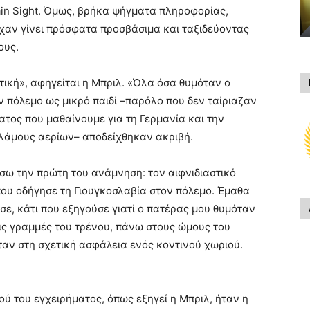
lain Sight. Όμως, βρήκα ψήγματα πληροφορίας,
χαν γίνει πρόσφατα προσβάσιμα και ταξιδεύοντας
ους.
τική», αφηγείται η Μπριλ. «Όλα όσα θυμόταν ο
ον πόλεμο ως μικρό παιδί –παρόλο που δεν ταίριαζαν
ος που μαθαίνουμε για τη Γερμανία και την
αλάμους αερίων– αποδείχθηκαν ακριβή.
ω την πρώτη του ανάμνηση: τον αιφνιδιαστικό
που οδήγησε τη Γιουγκοσλαβία στον πόλεμο. Έμαθα
ε, κάτι που εξηγούσε γιατί ο πατέρας μου θυμόταν
ις γραμμές του τρένου, πάνω στους ώμους του
αν στη σχετική ασφάλεια ενός κοντινού χωριού.
ού του εγχειρήματος, όπως εξηγεί η Μπριλ, ήταν η