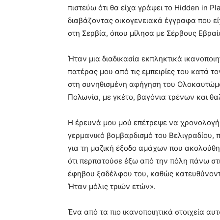
πιστεύω ότι θα είχα γράψει το Hidden in P
διαβάζοντας οικογενειακά έγγραφα που εί
στη Σερβία, όπου μίλησα με Σέρβους Εβραί
Ήταν μια διαδικασία εκπληκτικά ικανοποιη
πατέρας μου από τις εμπειρίες του κατά τ
στη συνηθισμένη αφήγηση του Ολοκαυτώματ
Πολωνία, με γκέτο, βαγόνια τρένων και θ
Η έρευνά μου μού επέτρεψε να χρονολογήσ
γερμανικό βομβαρδισμό του Βελιγραδίου, 
για τη μαζική έξοδο αμάχων που ακολούθησ
ότι περπατούσε έξω από την πόλη πάνω στ
έφηβου ξαδέλφου του, καθώς κατευθύνοντ
Ήταν μόλις τριών ετών».
Ένα από τα πιο ικανοποιητικά στοιχεία αυτ