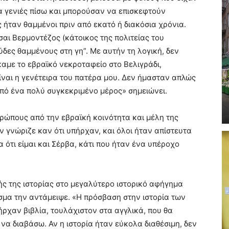
ια γενιές πίσω και μπορούσαν να επισκεφτούν
 ήταν θαμμένοι πριν από εκατό ή διακόσια χρόνια.
ίσαι Βερμοντέζος (κάτοικος της πολιτείας του
ύδες θαμμένους στη γη”. Με αυτήν τη λογική, δεν
αμε το εβραϊκό νεκροταφείο στο Βελιγράδι,
ίναι η γενέτειρα του πατέρα μου. Δεν ήμασταν απλώς
πό ένα πολύ συγκεκριμένο μέρος» σημειώνει.
θρώπους από την εβραϊκή κοινότητα και μέλη της
ν γνώριζε καν ότι υπήρχαν, και όλοι ήταν απίστευτα
α ότι είμαι και Σέρβα, κάτι που ήταν ένα υπέροχο
ής της ιστορίας στο μεγαλύτερο ιστορικό αφήγημα
σμα την αντάμειψε. «Η πρόσβαση στην ιστορία των
ρχαν βιβλία, τουλάχιστον στα αγγλικά, που θα
α διαβάσω. Αν η ιστορία ήταν εύκολα διαθέσιμη, δεν