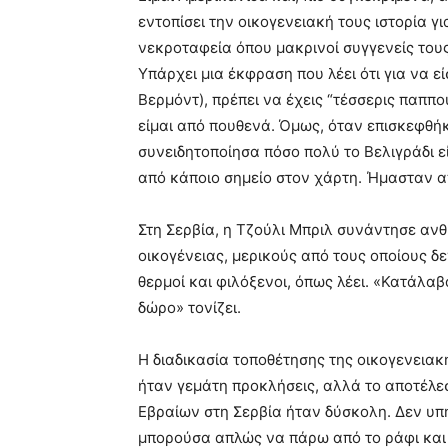
εντοπίσει την οικογενειακή τους ιστορία γ
νεκροταφεία όπου μακρινοί συγγενείς τους
Υπάρχει μια έκφραση που λέει ότι για να ε
Βερμόντ), πρέπει να έχεις “τέσσερις παππο
είμαι από πουθενά. Όμως, όταν επισκεφθήκ
συνειδητοποίησα πόσο πολύ το Βελιγράδι ε
από κάποιο σημείο στον χάρτη. Ήμασταν α
Στη Σερβία, η Τζούλι Μπριλ συνάντησε αν
οικογένειας, μερικούς από τους οποίους δε
θερμοί και φιλόξενοι, όπως λέει. «Κατάλαβ
δώρο» τονίζει.
Η διαδικασία τοποθέτησης της οικογενειακ
ήταν γεμάτη προκλήσεις, αλλά το αποτέλε
Εβραίων στη Σερβία ήταν δύσκολη. Δεν υπή
μπορούσα απλώς να πάρω από το ράφι και ν