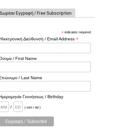
Δωρέαν Εγγραφή / Free Subscription
*
indicates required
*
Ηλεκτρονική Διεύθυνσή / Email Address
Όνομα / First Name
Επώνυμο / Last Name
Ημερομηνία Γεννήσεως / Birthday
/
( mm / dd )