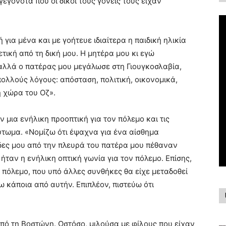
 γεγονότα που οι δικοί τους γονείς τούς είχαν
για μένα και με γοήτευε ιδιαίτερα η παιδική ηλικία
τική από τη δική μου. Η μητέρα μου κι εγώ
αλλά ο πατέρας μου μεγάλωσε στη Γιουγκοσλαβία,
πολλούς λόγους: απόσταση, πολιτική, οικονομικά,
 χώρα του Οζ».
 μια ενήλικη προοπτική για τον πόλεμο και τις
ύτωμα. «Νομίζω ότι έψαχνα για ένα αίσθημα
ύδες μου από την πλευρά του πατέρα μου πέθαναν
ήταν η ενήλικη οπτική γωνία για τον πόλεμο. Επίσης,
ν πόλεμο, που υπό άλλες συνθήκες θα είχε μεταδοθεί
 κάποια από αυτήν. Επιπλέον, πιστεύω ότι
 από τη Βοστώνη. Ωστόσο, μιλούσα με φίλους που είχαν