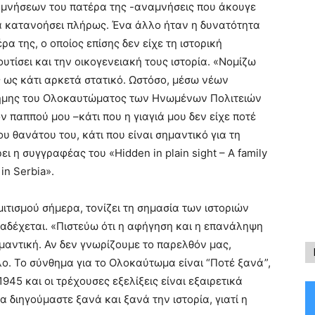
αμνήσεων του πατέρα της -αναμνήσεις που άκουγε
 κατανοήσει πλήρως. Ένα άλλο ήταν η δυνατότητα
α της, ο οποίος επίσης δεν είχε τη ιστορική
υτίσει και την οικογενειακή τους ιστορία. «Νομίζω
ς ως κάτι αρκετά στατικό. Ωστόσο, μέσω νέων
ήμης του Ολοκαυτώματος των Ηνωμένων Πολιτειών
ον παππού μου –κάτι που η γιαγιά μου δεν είχε ποτέ
υ θανάτου του, κάτι που είναι σημαντικό για τη
ι η συγγραφέας του «Hidden in plain sight – A family
in Serbia».
ιτισμού σήμερα, τονίζει τη σημασία των ιστοριών
ραδέχεται. «Πιστεύω ότι η αφήγηση και η επανάληψη
μαντική. Αν δεν γνωρίζουμε το παρελθόν μας,
ο. Το σύνθημα για το Ολοκαύτωμα είναι “Ποτέ ξανά”,
945 και οι τρέχουσες εξελίξεις είναι εξαιρετικά
 διηγούμαστε ξανά και ξανά την ιστορία, γιατί η