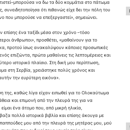
ατιστεί–μπορούσα να δω τα δύο κομμάτια στο πάτωμα
ς, συνειδητοποίησα ότι πιθανώς είχε δει την πόλη του
όνο που μπορούσε να επεξεργαστεί», σημειώνει.
αν επίσης ένα ταξίδι μέσα στον χρόνο –τόσο
τεροι άνθρωποι», προσθέτει, «μαθαίνουν για το
ακα, προτού ίσως ανακαλύψουν κάποιες προσωπικές
ι ενός επιζώντα, πρώτα μαθαίνεις τις λεπτομέρειες και
τερο ιστορικό πλαίσιο. Στη δική μου περίπτωση,
ωμα στη Σερβία, χρειάστηκε πολύς χρόνος και
υτήν την ευρύτερη εικόνα».
ση της, καθώς λίγα είχαν ειπωθεί για το Ολοκαύτωμα
θεια και επιμονή από την πλευρά της για να
είμαι ένα άτομο που, από μικρή ηλικία,
ιάβαζα πολλά ιστορικά βιβλία και επίσης άκουγα με
ι παππούδες μου από την πλευρά της μητέρας μου, μού