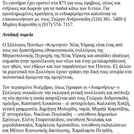
Το εισιτήριο έχει οριστεί στα $75 για τους έφηβους, νέους και
ενήλικες και δωρεάν για τα παιδιά κάτω των 6 ετών. Για
προπληρωμένες κρατήσεις οι ενδιαφερόμενοι καλούνται να
επικοινωνήσουν με τους: Γιώργο Ανδρονικίδη (516) 381- 5409 ή
Μιχάλη Καρυπίδη η (917) 574- 7117.
Ανοδική πορεία
Ο Σύλλογος Ποντίων «Κομνηνοί» Νέας Υόρκης είναι ένας από
τους πιο δραστήριους εθνικοτοπικούς συλλόγους της
Μητροπολιτικής Περιοχής της Νέας Υόρκης και αποδίδει ιδιαίτερη
σημασία στην προσέλκυση των νέων και στην μεταλαμπάδευση
των ηθών, των εθίμων και των παραδόσεων του Πόντου. Εξ άλλου
τα χορευτικά του Συλλόγου έχουν γράψει την δική τους ιστορία στα
πολιτιστικά δρώμενα της ομογένειας.
Τον περασμένο Νοέμβριο, όπως έγραψαν οι «Αναμνήσεις» ο
Σύλλογος συγκάλεσε την εκλογική γενική συνέλευση και ανέδειξε
τη νέα ηγεσία η οποία απαρτίζεται από τους Γεώργιο Ανδρονικίδη,
πρόεδρο, Κασσιανή Λουκίσσα – α’ αντιπρόεδρο, Καλλιόπη Χατζή,
γενική γραμματέα, Δημήτρη Μολοχίδη, ταμία, Μιχαήλ Καρυπίδης,
β’ αντιπρόεδρο, Νικόλαο Πουλικίδη – υπεύθυνο Δημοσίων
Σχέσεων, Ελένη Τσαρσιταλίδου, υπεύθυνη Νεολαίας και
χοροδιδασκάλα, Χαρίκλεια Αμανατίδου, υπεύθυνη εκδηλώσεων
και Μέσων Κοινωνικής Δικτύωσης, Χαράλαμπο Πετρίδη,