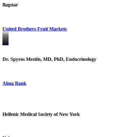
flagstar
United Brothers Fruit Markets
https://www.unitedbrothersfruitmarkets.com/
https://www.unitedbrothersfruitmarkets.com/
Dr. Spyros Mezitis, MD, PhD, Endocrinology
Alma Bank
Hellenic Medical Society of New York