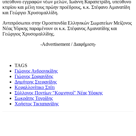
υπεύθυνο εγγραφών νέων μελών, Ιωάννη Καραπετρίδη, υπεύθυνο
κτιρίου και μέλη τους πρώην προέδρους, κ.κ. Στέφανο Αμανατίδη
και Γεώργιο Χρυσομαλλίδη.
Αντιπρόσωποι στην Ομοσπονδία Ελληνικών Σωματείων Μείζονος
Νέας Υόρκης παραμένουν οι κ.κ. Στέφανος Αμανατίδης και
Γεώργιος Χρυσομαλλίδης.
-Advertisement / Διαφήμιση-
TAGS
Γιώργος Ανδρονικίδης
Γιώργος Σοφιανίδης
Δημήτρης Στεφανίδης
Κεφαλλονίτικο Σπίτι
Σύλλογος Ποντίων "Κομνηνοί" Νέας Υόρκης
Σωκράτης Τογρίδης
Χρήστος Τικταπανίδης