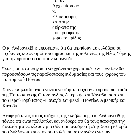
με τον
Αρχιεπίσκοπο,
κ.
Ελπιδοφόρο,
κατά την
διάρκεια της
πιο πρόσφατης
χοροεσπερίδας
Ο κ. Ανδρονικίδης επεσήμανε ότι θα τηρηθούν με ευλάβεια οι
ισχύοντες κανονισμοί του δήμου και της πολιτείας της Νέας Υόρκης
για την προστασία από τον κορωνοϊό.
Όπως και τα προηγούμενα χρόνια τα χορευτικά των Ποντίων θα
παρουσιάσουν τις παραδοσιακές ενδυμασίες και τους χορούς του
μαρτυρικού Πόντου.
Στην εκδήλωση αναμένονται να συμμετάσχουν εκπρόσωποι τόσο
της Παμποντιακής Ομοσπονδίας Αμερικής και Καναδά, όσο και
του Ιερού Ιδρύματος «Παναγία Σουμελά» Ποντίων Αμερικής και
Καναδά.
Αναφερόμενος στους στόχους της εκδήλωσης ο κ. Ανδρονικίδης
τόνισε ότι είναι πολλαπλοί και ανέφερε ότι θα τους παράσχει την
δυνατότητα να κάνουν μια σύντομη αναδρομή στην 56ετή ιστορία
του Συλλόγου και στην συμβολή του στον αγώνα για την