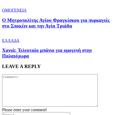
ΟΜΟΓΕΝΕΙΑ
Ο Μητροπολίτης Αγίου Φραγκίσκου για πυρκαγιές
στο Σποκέιν και την Αγία Τριάδα
ΕΛΛΑΔΑ
Χανιά: Τελευταίο μπάνιο για ομογενή στην
Παλαιόχωρα
LEAVE A REPLY
Please enter your comment!