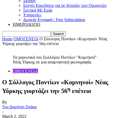
Σκοπός
Συχνές Ερωτήσεις για τις Ιστορίες των Ομογενών
Σχετικά Με Εμάς
Υπηρεσίες
Δωρεάν Εγγραφή / Free Subscription
ΗΜΕΡΟΛΟΓΙΟ
Home
ΟΜΟΓΕΝΕΙΑ
Ο Σύλλογος Ποντίων «Κομνηνοί» Νέας
Υόρκης γιορτάζει την 56η επέτειο
Τα χορευτικά του Συλλόγου Ποντίων "Κομνηνοί"
Νέας Υόρκης σε μια αναμνηστική φωτογραφία.
ΟΜΟΓΕΝΕΙΑ
Ο Σύλλογος Ποντίων «Κομνηνοί» Νέας
η
Υόρκης γιορτάζει την 56
επέτειο
By
Του Δημήτρη Τσάκα
-
March 2, 2022