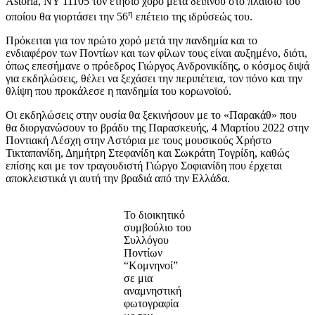
Astoria, NY 11105 τον ετήσιο χορό μετά δείπνου στο πλαίσιο του
η
οποίου θα γιορτάσει την 56
επέτειο της ιδρύσεώς του.
Πρόκειται για τον πρώτο χορό μετά την πανδημία και το
ενδιαφέρον των Ποντίων και των φίλων τους είναι αυξημένο, διότι,
όπως επεσήμανε ο πρόεδρος Γιώργος Ανδρονικίδης, ο κόσμος διψά
για εκδηλώσεις, θέλει να ξεχάσει την περιπέτεια, τον πόνο και την
θλίψη που προκάλεσε η πανδημία του κορωνοϊού.
Οι εκδηλώσεις στην ουσία θα ξεκινήσουν με το «Παρακάθ» που
θα διοργανώσουν το βράδυ της Παρασκευής, 4 Μαρτίου 2022 στην
Ποντιακή Λέσχη στην Αστόρια με τους μουσικούς Χρήστο
Τικταπανίδη, Δημήτρη Στεφανίδη και Σωκράτη Τογρίδη, καθώς
επίσης και με τον τραγουδιστή Γιώργο Σοφιανίδη που έρχεται
αποκλειστικά γι αυτή την βραδιά από την Ελλάδα.
Το διοικητικό
συμβούλιο του
Συλλόγου
Ποντίων
“Κομνηνοί”
σε μια
αναμνηστική
φωτογραφία