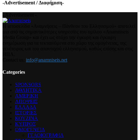
-Advertisement / Διαφήμιση-
- Advertisement -
Η ιστοσελίδα «Αναμνήσεις – Πάνθεον του Ελληνισμού» αποτελεί
μια από τις σημαντικότερες υπηρεσίες του ομίλου «Anamniseis
Media Group» και έχει ως στόχο την έγκυρη και έγκαιρη
ενημέρωση για τα τεκταινόμενα στο χώρο της ομογένειας, της
γενέτειρας και του απανταχού ελληνισμού, καθώς επίσης και στις
ΗΠΑ.
Contact us:
info@anamniseis.net
Categories
SPONSORS
ΑΘΛΗΤΙΚΑ
ΑΜΕΡΙΚΗ
ΑΠΟΨΕΙΣ
ΕΛΛΑΔΑ
ΙΣΤΟΡΙΕΣ
ΚΟΥΖΙΝΑ
ΚΥΠΡΟΣ
ΟΜΟΓΕΝΕΙΑ
ΓΕΛΟΙΟΓΡΑΦΙΑ