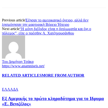
Previous article
Έζησαν το αμερικανικό όνειρο, αλλά δεν
λησμόνησαν την μαρτυρική Βόρειο Ήπειρο
Next article
“Η μόνη διέξοδος είναι η διπλωματία και όχι ο
πόλεμος”, είπε ο πρέσβης Α. Χατζηχρυσάνθου
Του Δημήτρη Τσάκα
https://www.anamniseis.net/
RELATED ARTICLES
MORE FROM AUTHOR
ΕΛΛΑΔΑ
Εξ Αμερικής το πρώτο κληροδότημα για το Ιδρυμα
«Ε. Βενιζέλος»