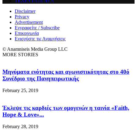
ΤΕΛΕΥΤΑΙΑ ΝΕΑ
Disclaimer
Privacy
Advertisement
Εγγραφείτε / Subscribe
Επικοινωνία
Ενισχύστε τις Αναμνήσεις
© Anamniseis Media Group LLC
MORE STORIES
Μηνύματα ενότητας και αγωνιστικότητας στο 40ό
Συνέδριο της Πανηπειρωτικής
February 25, 2019
Έκλεψε τις καρδιές των ομογενών η ταινία «Faith,
Hope & Love»...
February 28, 2019