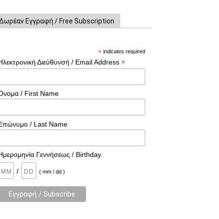
Δωρέαν Εγγραφή / Free Subscription
*
indicates required
*
Ηλεκτρονική Διεύθυνσή / Email Address
Όνομα / First Name
Επώνυμο / Last Name
Ημερομηνία Γεννήσεως / Birthday
/
( mm / dd )