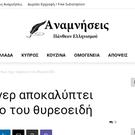
τις Αναμνήσεις
Δωρεάν Εγγραφή / Free Subscription
ΛΛΑΔΑ
ΚΥΠΡΟΣ
ΚΟΥΖΙΝΑ
ΟΜΟΓΕΝΕΙΑ
ΑΠΟΨΕΙΣ
Anamniseis
πως είχε καρκίνο του θυρεοειδή
νερ αποκαλύπτει
ο του θυρεοειδή
0