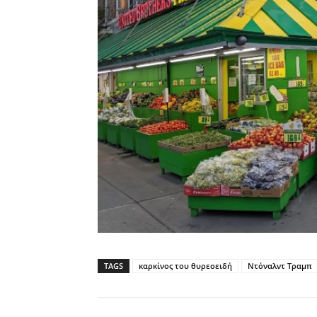
TAGS
καρκίνος του θυρεοειδή
Ντόναλντ Τραμπ