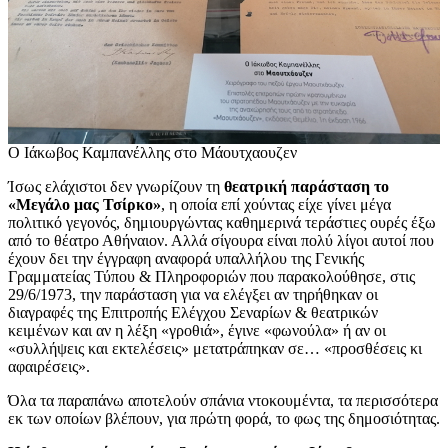
Ο Ιάκωβος Καμπανέλλης στο Μάουτχαουζεν
Ίσως ελάχιστοι δεν γνωρίζουν τη
θεατρική παράσταση το
«Μεγάλο μας Τσίρκο»
, η οποία επί χούντας είχε γίνει μέγα
πολιτικό γεγονός, δημιουργώντας καθημερινά τεράστιες ουρές έξω
από το θέατρο Αθήναιον. Αλλά σίγουρα είναι πολύ λίγοι αυτοί που
έχουν δει την έγγραφη αναφορά υπαλλήλου της Γενικής
Γραμματείας Τύπου & Πληροφοριών που παρακολούθησε, στις
29/6/1973, την παράσταση για να ελέγξει αν τηρήθηκαν οι
διαγραφές της Επιτροπής Ελέγχου Σεναρίων & θεατρικών
κειμένων και αν η λέξη «γροθιά», έγινε «φωνούλα» ή αν οι
«συλλήψεις και εκτελέσεις» μετατράπηκαν σε… «προσθέσεις κι
αφαιρέσεις».
Όλα τα παραπάνω αποτελούν σπάνια ντοκουμέντα, τα περισσότερα
εκ των οποίων βλέπουν, για πρώτη φορά, το φως της δημοσιότητας.