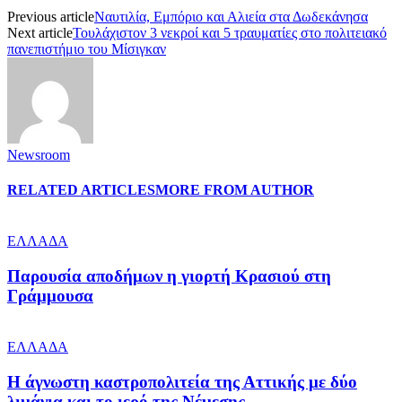
Previous article
Ναυτιλία, Εμπόριο και Αλιεία στα Δωδεκάνησα
Next article
Τουλάχιστον 3 νεκροί και 5 τραυματίες στο πολιτειακό
πανεπιστήμιο του Μίσιγκαν
Newsroom
RELATED ARTICLES
MORE FROM AUTHOR
ΕΛΛΑΔΑ
Παρουσία αποδήμων η γιορτή Κρασιού στη
Γράμμουσα
ΕΛΛΑΔΑ
Η άγνωστη καστροπολιτεία της Αττικής με δύο
λιμάνια και το ιερό της Νέμεσης