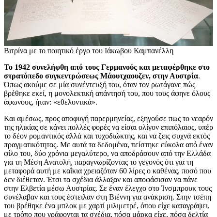
Βιτρίνα με το ποιητικό έργο του Ιάκωβου Καμπανέλλη
Το 1942 συνελήφθη από τους Γερμανούς και μεταφέρθηκε στο
στρατόπεδο συγκεντρώσεως Μάουτχαουζεν, στην Αυστρία
.
Όπως ακούμε σε μία συνέντευξή του, όταν τον ρωτάγανε πώς
βρέθηκε εκεί, η μονολεκτική απάντησή του, που τους άφηνε όλους
άφωνους, ήταν: «εθελοντικά».
Και αμέσως, προς αποφυγή παρερμηνείας, εξηγούσε πως το νεαρόν
της ηλικίας σε κάνει πολλές φορές να είσαι ολίγον επιπόλαιος, υπέρ
το δέον ρομαντικός αλλά και τυχοδιώκτης, και να ζεις συχνά εκτός
πραγματικότητας. Με αυτά τα δεδομένα, πείστηκε εύκολα από έναν
φίλο του, δύο χρόνια μεγαλύτερο, να αποδράσουν από την Ελλάδα
για τη Μέση Ανατολή, παραγνωρίζοντας το γεγονός ότι για τη
μεταφορά αυτή με καΐκια χρειαζόταν 60 λίρες ο καθένας, ποσό που
δεν διέθεταν. Έτσι τα σχέδια άλλαξαν και αποφάσισαν να πάνε
στην Ελβετία μέσω Αυστρίας. Σε έναν έλεγχο στο Ίνσμπρουκ τους
συνέλαβαν και τους έστειλαν στη Βιέννη για ανάκριση. Στην τσέπη
του βρέθηκε ένα μπλοκ με χαρτί μιλιμετρέ, όπου είχε καταγράψει,
με τρόπο που γράφονται τα σχέδια, πόσα μάρκα είχε, πόσα δελτία