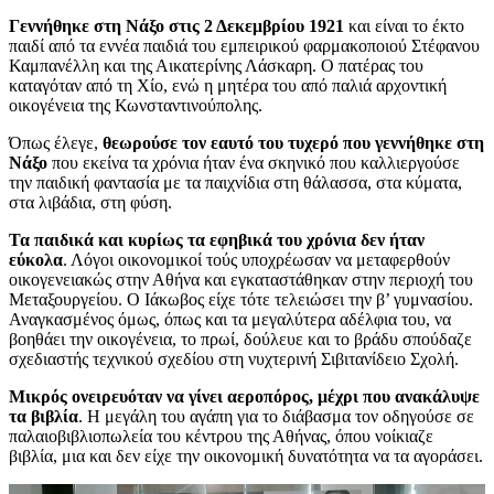
Γεννήθηκε στη Νάξο στις 2 Δεκεμβρίου 1921
και είναι το έκτο
παιδί από τα εννέα παιδιά του εμπειρικού φαρμακοποιού Στέφανου
Καμπανέλλη και της Αικατερίνης Λάσκαρη. Ο πατέρας του
καταγόταν από τη Χίο, ενώ η μητέρα του από παλιά αρχοντική
οικογένεια της Κωνσταντινούπολης.
Όπως έλεγε,
θεωρούσε τον εαυτό του τυχερό που γεννήθηκε στη
Νάξο
που εκείνα τα χρόνια ήταν ένα σκηνικό που καλλιεργούσε
την παιδική φαντασία με τα παιχνίδια στη θάλασσα, στα κύματα,
στα λιβάδια, στη φύση.
Τα παιδικά και κυρίως τα εφηβικά του χρόνια δεν ήταν
εύκολα
. Λόγοι οικονομικοί τούς υποχρέωσαν να μεταφερθούν
οικογενειακώς στην Αθήνα και εγκαταστάθηκαν στην περιοχή του
Μεταξουργείου. Ο Ιάκωβος είχε τότε τελειώσει την β’ γυμνασίου.
Αναγκασμένος όμως, όπως και τα μεγαλύτερα αδέλφια του, να
βοηθάει την οικογένεια, το πρωί, δούλευε και το βράδυ σπούδαζε
σχεδιαστής τεχνικού σχεδίου στη νυχτερινή Σιβιτανίδειο Σχολή.
Μικρός ονειρευόταν να γίνει αεροπόρος, μέχρι που ανακάλυψε
τα βιβλία
. Η μεγάλη του αγάπη για το διάβασμα τον οδηγούσε σε
παλαιοβιβλιοπωλεία του κέντρου της Αθήνας, όπου νοίκιαζε
βιβλία, μια και δεν είχε την οικονομική δυνατότητα να τα αγοράσει.