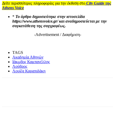
Δείτε περισσότερες πληροφορίες για την έκθεση στο
City Guide της
Athens Voice
*
Το άρθρο δημοσιεύτηκε στην ιστοσελίδα
https://www.athensvoice.gr/ και αναδημοσιεύεται με την
συγκατάθεση της συγγραφέως.
-Advertisement / Διαφήμιση-
TAGS
Ακαδημία Αθηνών
Ιάκωβος Καμπανέλλης
Λούβρος
Λουίζα Καραπιδάκη