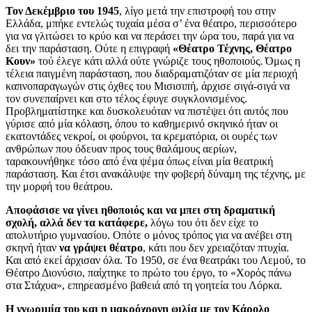
Τον Δεκέμβριο του 1945
, λίγο μετά την επιστροφή του στην
Ελλάδα, μπήκε εντελώς τυχαία μέσα σ’ ένα θέατρο, περισσότερο
για να γλιτώσει το κρύο και να περάσει την ώρα του, παρά για να
δει την παράσταση. Ούτε η επιγραφή
«Θέατρο Τέχνης, Θέατρο
Κουν»
τού έλεγε κάτι αλλά ούτε γνώριζε τους ηθοποιούς. Όμως η
τέλεια παιγμένη παράσταση, που διαδραματιζόταν σε μία περιοχή
καπνοπαραγωγών στις όχθες του Μισισιπή, άρχισε σιγά-σιγά να
τον συνεπαίρνει και στο τέλος έφυγε συγκλονισμένος.
Προβληματίστηκε και δυσκολευόταν να πιστέψει ότι αυτός που
γύρισε από μία κόλαση, όπου το καθημερινό σκηνικό ήταν οι
εκατοντάδες νεκροί, οι φούρνοι, τα κρεματόρια, οι ουρές των
ανθρώπων που όδευαν προς τους θαλάμους αερίων,
ταρακουνήθηκε τόσο από ένα ψέμα όπως είναι μία θεατρική
παράσταση. Και έτσι ανακάλυψε την φοβερή δύναμη της τέχνης, με
την μορφή του θεάτρου.
Αποφάσισε να γίνει ηθοποιός και να μπει στη δραματική
σχολή, αλλά δεν τα κατάφερε,
λόγω του ότι δεν είχε το
απολυτήριο γυμνασίου. Οπότε ο μόνος τρόπος για να ανέβει στη
σκηνή ήταν
να γράψει θέατρο
, κάτι που δεν χρειαζόταν πτυχία.
Και από εκεί άρχισαν όλα. Το 1950, σε ένα θεατράκι του Λεμού, το
Θέατρο Διονύσιο, παίχτηκε το πρώτο του έργο, το «Χορός πάνω
στα Στάχυα», επηρεασμένο βαθειά από τη γοητεία του Λόρκα.
Η γνωριμία του και η μακρόχρονη φιλία με τον Κάρολο