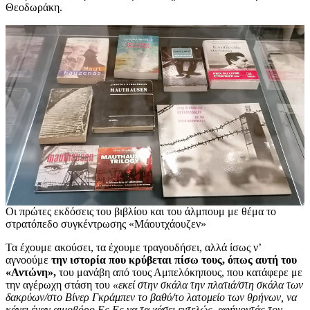
Θεοδωράκη.
Οι πρώτες εκδόσεις του βιβλίου και του άλμπουμ με θέμα το
στρατόπεδο συγκέντρωσης «Μάουτχάουζεν»
Τα έχουμε ακούσει, τα έχουμε τραγουδήσει, αλλά ίσως ν’
αγνοούμε
την ιστορία που κρύβεται πίσω τους, όπως αυτή του
«Αντώνη»,
του μανάβη από τους Αμπελόκηπους, που κατάφερε με
την αγέρωχη στάση του
«εκεί στην σκάλα την πλατιά/στη σκάλα των
δακρύων/στο Βίνερ Γκράμπεν το βαθύ/το λατομείο των θρήνων, να
κάνει έναν αιμοβόρο Ες Ες να τα χάσει εντελώς, αφήνοντάς τον