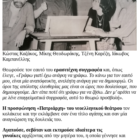
Κώστας Καζάκος, Μίκης Θεοδωράκης, Τζένη Καρέζη, Ιάκωβος
Καμπανέλλης
Θεωρούσε τον εαυτό του
ερασιτέχνη συγγραφέα
και, όπως
έλεγε,
«Γράφω γιατί έχω ανάγκη να γράφω. Το κάνω για τον εαυτό
μου, είναι μία αναπόφευκτη, ανελέητη ανάγκη για να δημιουργώ. Οι
όροι της απόλυτης ελευθερίας μας είναι οι ώρες που δουλεύουμε, που
δημιουργούμε. Δεν είπα ποτέ ότι γράφω για να ζήσω. Δεν μ’ αρέσει να
με λένε επαγγελματικά συγγραφέα, αυτό το θεωρώ προσβολή».
Η προσφώνηση «Πατριάρχη» του νεοελληνικού θεάτρου
τον
κολάκευε και την εκλάμβανε σαν ένα τίτλο αγάπης και σαν μία
αναγνώριση της δουλειάς του.
Αγαπούσε, σεβόταν και εκτιμούσε ιδιαίτερα τις
γυναίκες
αρχίζοντας από την μητέρα του, η οποία γέννησε και