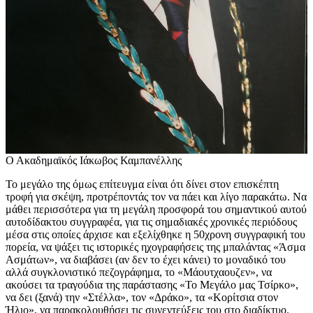
Ο Ακαδημαϊκός Ιάκωβος Καμπανέλλης
Το μεγάλο της όμως επίτευγμα είναι ότι δίνει στον επισκέπτη
τροφή για σκέψη, προτρέποντάς τον να πάει και λίγο παρακάτω. Να
μάθει περισσότερα για τη μεγάλη προσφορά του σημαντικού αυτού
αυτοδίδακτου συγγραφέα, για τις σημαδιακές χρονικές περιόδους
μέσα στις οποίες άρχισε και εξελίχθηκε η 50χρονη συγγραφική του
πορεία, να ψάξει τις ιστορικές ηχογραφήσεις της μπαλάντας «Άσμα
Ασμάτων», να διαβάσει (αν δεν το έχει κάνει) το μοναδικό του
αλλά συγκλονιστικό πεζογράφημα, το «Μάουτχαουζεν», να
ακούσει τα τραγούδια της παράστασης «Το Μεγάλο μας Τσίρκο»,
να δει (ξανά) την «Στέλλα», τον «Δράκο», τα «Κορίτσια στον
Ήλιο», να παρακολουθήσει τις συνεντεύξεις του στο διαδίκτυο.