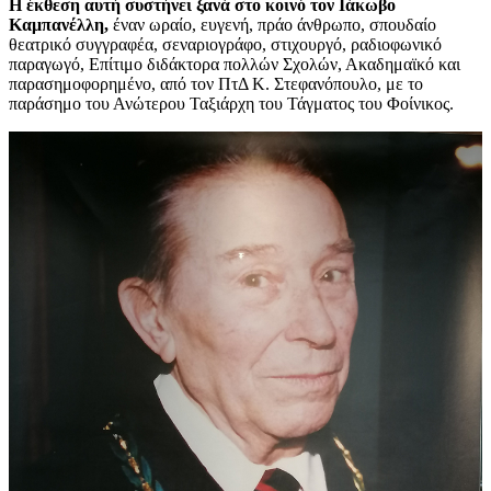
Η έκθεση αυτή συστήνει ξανά στο κοινό τον Ιάκωβο
Καμπανέλλη,
έναν ωραίο, ευγενή, πράο άνθρωπο, σπουδαίο
θεατρικό συγγραφέα, σεναριογράφο, στιχουργό, ραδιοφωνικό
παραγωγό, Επίτιμο διδάκτορα πολλών Σχολών, Ακαδημαϊκό και
παρασημοφορημένο, από τον ΠτΔ Κ. Στεφανόπουλο, με το
παράσημο του Ανώτερου Ταξιάρχη του Τάγματος του Φοίνικος.