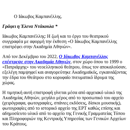
Ο Ιάκωβος Καμπανέλλης.
Γράφει η Έλενα Ντάκουλα *
Ιάκωβος Καμπανέλλης: Η ζωή και το έργο του θεατρικού
συγγραφέα με αφορμή την έκθεση «Ο Ιάκωβος Καμπανέλλης
επιστρέφει στην Ακαδημία Αθηνών».
Από τον Δεκέμβριο του 2022,
Ο Ιάκωβος Καμπανέλλης
επέστρεψε στην Ακαδημία Αθηνών
, στον χώρο όπου το 1999 ο
«Πατριάρχης» του νεοελληνικού θεάτρου, όπως τον αποκαλούσαν,
εξελέγη παμψηφεί και αναγορεύτηκε Ακαδημαϊκός, εγκαινιάζοντας
την έδρα του Θεάτρου στο κορυφαίο πνευματικό ίδρυμα της
χώρας.
Η τιμητική αυτή επιστροφή γίνεται μέσα από αρχειακό υλικό της
Ακαδημίας Αθηνών, μεγάλο μέρος από το προσωπικό του αρχείο
(χειρόγραφα, φωτογραφίες, σπάνιες εκδόσεις, δίσκοι μουσικής),
φωτογραφίες από το ιστορικό αρχείο της ΕΡΤ καθώς επίσης και
αδημοσίευτο υλικό από το αρχείο της Γενικής Γραμματείας Τύπου
και Πληροφοριών της Κεντρικής Υπηρεσίας των Γενικών Αρχείων
του Κράτους.