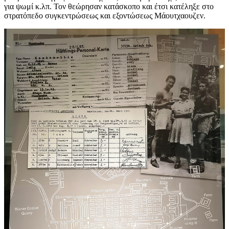
για ψωμί κ.λπ. Τον θεώρησαν κατάσκοπο και έτσι κατέληξε στο
στρατόπεδο συγκεντρώσεως και εξοντώσεως Μάουτχαουζεν.