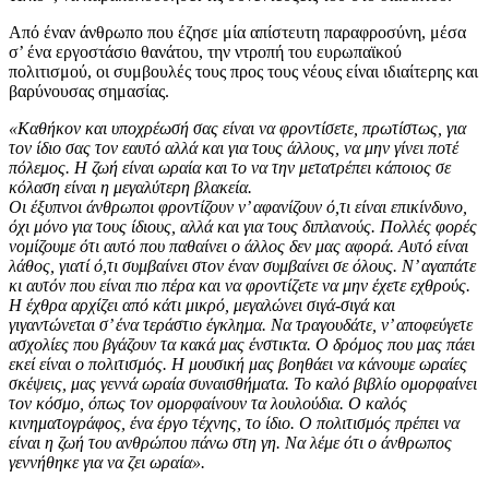
Από έναν άνθρωπο που έζησε μία απίστευτη παραφροσύνη, μέσα
σ’ ένα εργοστάσιο θανάτου, την ντροπή του ευρωπαϊκού
πολιτισμού, οι συμβουλές τους προς τους νέους είναι ιδιαίτερης και
βαρύνουσας σημασίας.
«Καθήκον και υποχρέωσή σας είναι να φροντίσετε, πρωτίστως, για
τον ίδιο σας τον εαυτό αλλά και για τους άλλους, να μην γίνει ποτέ
πόλεμος. Η ζωή είναι ωραία και το να την μετατρέπει κάποιος σε
κόλαση είναι η μεγαλύτερη βλακεία.
Οι έξυπνοι άνθρωποι φροντίζουν ν’ αφανίζουν ό,τι είναι επικίνδυνο,
όχι μόνο για τους ίδιους, αλλά και για τους διπλανούς. Πολλές φορές
νομίζουμε ότι αυτό που παθαίνει ο άλλος δεν μας αφορά. Αυτό είναι
λάθος, γιατί ό,τι συμβαίνει στον έναν συμβαίνει σε όλους. Ν’ αγαπάτε
κι αυτόν που είναι πιο πέρα και να φροντίζετε να μην έχετε εχθρούς.
Η έχθρα αρχίζει από κάτι μικρό, μεγαλώνει σιγά-σιγά και
γιγαντώνεται σ’ ένα τεράστιο έγκλημα. Να τραγουδάτε, ν’ αποφεύγετε
ασχολίες που βγάζουν τα κακά μας ένστικτα. Ο δρόμος που μας πάει
εκεί είναι ο πολιτισμός. Η μουσική μας βοηθάει να κάνουμε ωραίες
σκέψεις, μας γεννά ωραία συναισθήματα. Το καλό βιβλίο ομορφαίνει
τον κόσμο, όπως τον ομορφαίνουν τα λουλούδια. Ο καλός
κινηματογράφος, ένα έργο τέχνης, το ίδιο. Ο πολιτισμός πρέπει να
είναι η ζωή του ανθρώπου πάνω στη γη. Να λέμε ότι ο άνθρωπος
γεννήθηκε για να ζει ωραία».