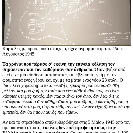
Καρτέλες με προσωπικά στοιχεία, σχεδιάγραμμα στρατοπέδου.
Αύγουστος 1945.
Τα χρόνια που πέρασε σ’ εκείνη την επίγεια κόλαση τον
σημάδεψαν και τον καθόρισαν σαν άνθρωπο.
Όταν βγήκε από
εκεί είχε μία αίσθηση ματαιότητας και έβλεπε τη ζωή με την
ωριμότητα ενός γέρου και όχι με τα μάτια ενός νέου 23 ετών. Ο
ίδιος λέει χαρακτηριστικά:
«Αυτή η εμπειρία μού αφαίρεσε στη
μελλοντική μου ζωή την τάση που έχει κάθε άνθρωπος να είναι
κάποιες στιγμές κακός. Δεν παριστάνω τον άγιο, δεν λέω ότι το
κατάφερα. Αλλά ο συναισθηματικός μου κόσμος, η διανόησή μου, η
προσωπικότητά μου, συγκροτήθηκαν εκεί. Αν δεν είχα ζήσει αυτή την
εμπειρία, δεν θα ήμουν αυτός που είμαι».
Αν και το στρατόπεδο απελευθερώθηκε στις 5 Μαΐου 1945 από τον
αμερικανικό στρατό,
εκείνος δεν επέστρεψε αμέσως στην
Ελλάδα, παρά 3 μήνες αργότερα
. Οι συγκρατούμενοί του, 1.100