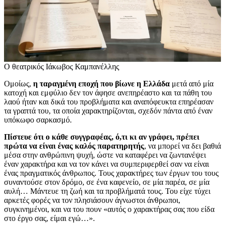
Ο θεατρικός Ιάκωβος Καμπανέλλης
Ομοίως,
η ταραγμένη εποχή που βίωνε η Ελλάδα
μετά από μία
κατοχή και εμφύλιο δεν τον άφησε ανεπηρέαστο και τα πάθη του
λαού ήταν και δικά του προβλήματα και αναπόφευκτα επηρέασαν
τα γραπτά του, τα οποία χαρακτηρίζονται, σχεδόν πάντα από έναν
υπόκωφο σαρκασμό.
Πίστευε ότι ο κάθε συγγραφέας, ό,τι κι αν γράφει, πρέπει
πρώτα να είναι ένας καλός παρατηρητής
, να μπορεί να δει βαθιά
μέσα στην ανθρώπινη ψυχή, ώστε να καταφέρει να ζωντανέψει
έναν χαρακτήρα και να τον κάνει να συμπεριφερθεί σαν να είναι
ένας πραγματικός άνθρωπος. Τους χαρακτήρες των έργων του τους
συναντούσε στον δρόμο, σε ένα καφενείο, σε μία παρέα, σε μία
αυλή… Μάντευε τη ζωή και τα προβλήματά τους. Του είχε τύχει
αρκετές φορές να τον πλησιάσουν άγνωστοι άνθρωποι,
συγκινημένοι, και να του πουν «αυτός ο χαρακτήρας σας που είδα
στο έργο σας, είμαι εγώ…».