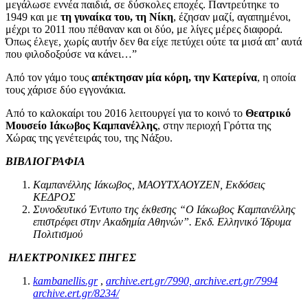
μεγάλωσε εννέα παιδιά, σε δύσκολες εποχές. Παντρεύτηκε το
1949 και με
τη γυναίκα του, τη Νίκη
, έζησαν μαζί, αγαπημένοι,
μέχρι το 2011 που πέθαναν και οι δύο, με λίγες μέρες διαφορά.
Όπως έλεγε, χωρίς αυτήν δεν θα είχε πετύχει ούτε τα μισά απ’ αυτά
που φιλοδοξούσε να κάνει…”
Από τον γάμο τους
απέκτησαν μία κόρη, την Κατερίνα
, η οποία
τους χάρισε δύο εγγονάκια.
Από το καλοκαίρι του 2016 λειτουργεί για το κοινό το
Θεατρικό
Μουσείο Ιάκωβος Καμπανέλλης
, στην περιοχή Γρόττα της
Χώρας της γενέτειράς του, της Νάξου.
ΒΙΒΛΙΟΓΡΑΦΙΑ
Καμπανέλλης Ιάκωβος, ΜΑΟΥΤΧΑΟΥΖΕΝ, Εκδόσεις
ΚΕΔΡΟΣ
Συνοδευτικό Έντυπο της έκθεσης “Ο Ιάκωβος Καμπανέλλης
επιστρέφει στην Ακαδημία Αθηνών”. Εκδ. Ελληνικό Ίδρυμα
Πολιτισμού
ΗΛΕΚΤΡΟΝΙΚΕΣ ΠΗΓΕΣ
kambanellis.gr
,
archive.ert.gr/7990,
archive.ert.gr/7994
archive.ert.gr/8234/