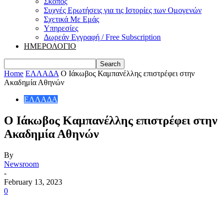
Σκοπός
Συχνές Ερωτήσεις για τις Ιστορίες των Ομογενών
Σχετικά Με Εμάς
Υπηρεσίες
Δωρεάν Εγγραφή / Free Subscription
ΗΜΕΡΟΛΟΓΙΟ
Home
ΕΛΛΑΔΑ
Ο Ιάκωβος Καμπανέλλης επιστρέφει στην
Ακαδημία Αθηνών
ΕΛΛΑΔΑ
Ο Ιάκωβος Καμπανέλλης επιστρέφει στην
Ακαδημία Αθηνών
By
Newsroom
-
February 13, 2023
0