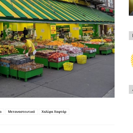
α
Μεταναστευτικό
Χαλίφα Χαφτάρ