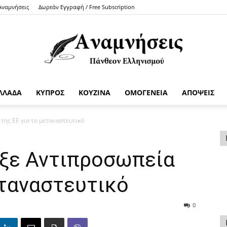
 Αναμνήσεις
Δωρεάν Εγγραφή / Free Subscription
ΛΛΑΔΑ
ΚΥΠΡΟΣ
ΚΟΥΖΙΝΑ
ΟΜΟΓΕΝΕΙΑ
ΑΠΟΨΕΙΣ
Anamniseis
της ΕΕ για το μεταναστευτικό
ξε Αντιπροσωπεία
εταναστευτικό
0