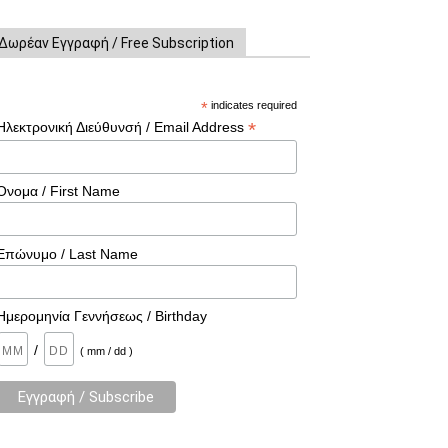
Δωρέαν Εγγραφή / Free Subscription
*
indicates required
*
Ηλεκτρονική Διεύθυνσή / Email Address
Όνομα / First Name
Επώνυμο / Last Name
Ημερομηνία Γεννήσεως / Birthday
/
( mm / dd )