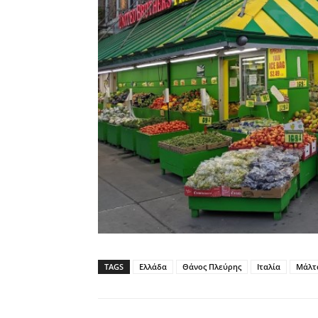
TAGS
Ελλάδα
Θάνος Πλεύρης
Ιταλία
Μάλτ