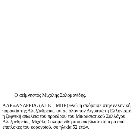
Ο αείμνηστος Μιχάλης Σολομονίδης.
ΑΛΕΞΑΝΔΡΕΙΑ. (ΑΠΕ – ΜΠΕ) Θλίψη σκόρπισε στην ελληνική
παροικία της Αλεξάνδρειας και σε όλον τον Αιγυπτιώτη Ελληνισμό
η ξαφνική απώλεια του προέδρου του Μικρασιατικού Συλλόγου
Αλεξανδρείας, Μιχάλη Σολομωνίδη που απεβίωσε σήμερα από
επιπλοκές του κορονοϊού, σε ηλικία 52 ετών.