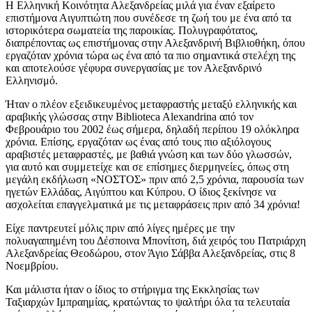
Η Ελληνική Κοινότητα Αλεξανδρείας μιλά για έναν εξαίρετο
επιστήμονα Αιγυπτιώτη που συνέδεσε τη ζωή του με ένα από τα
ιστορικότερα σωματεία της παροικίας. Πολυγραφότατος,
διαπρέποντας ως επιστήμονας στην Αλεξανδρινή Βιβλιοθήκη, όπου
εργαζόταν χρόνια τώρα ως ένα από τα πιο σημαντικά στελέχη της
και αποτελούσε γέφυρα συνεργασίας με τον Αλεξανδρινό
Ελληνισμό.
Ήταν ο πλέον εξειδικευμένος μεταφραστής μεταξύ ελληνικής και
αραβικής γλώσσας στην Biblioteca Alexandrina από τον
Φεβρουάριο του 2002 έως σήμερα, δηλαδή περίπου 19 ολόκληρα
χρόνια. Επίσης, εργαζόταν ως ένας από τους πιο αξιόλογους
αραβιστές μεταφραστές, με βαθιά γνώση και των δύο γλωσσών,
για αυτό και συμμετείχε και σε επίσημες διερμηνείες, όπως στη
μεγάλη εκδήλωση «ΝΟΣΤΟΣ» πριν από 2,5 χρόνια, παρουσία των
ηγετών Ελλάδας, Αιγύπτου και Κύπρου. Ο ίδιος ξεκίνησε να
ασχολείται επαγγελματικά με τις μεταφράσεις πριν από 34 χρόνια!
Είχε παντρευτεί μόλις πριν από λίγες ημέρες με την
πολυαγαπημένη του Δέσποινα Μπονίτση, διά χειρός του Πατριάρχη
Αλεξανδρείας Θεοδώρου, στον Άγιο Σάββα Αλεξανδρείας, στις 8
Νοεμβρίου.
Και μάλιστα ήταν ο ίδιος το στήριγμα της Εκκλησίας των
Ταξιαρχών Ιμπραημίας, κρατώντας το ψαλτήρι όλα τα τελευταία