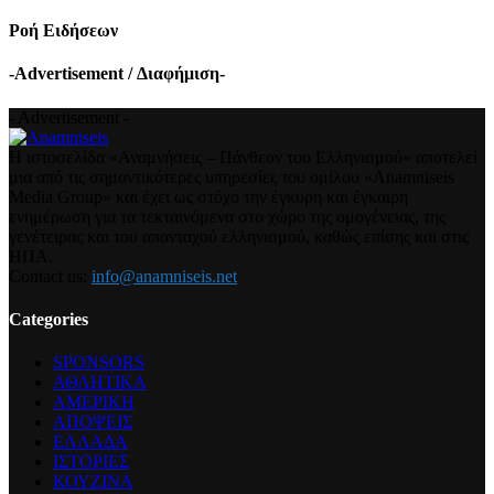
Ροή Ειδήσεων
-Advertisement / Διαφήμιση-
- Advertisement -
Η ιστοσελίδα «Αναμνήσεις – Πάνθεον του Ελληνισμού» αποτελεί
μια από τις σημαντικότερες υπηρεσίες του ομίλου «Anamniseis
Media Group» και έχει ως στόχο την έγκυρη και έγκαιρη
ενημέρωση για τα τεκταινόμενα στο χώρο της ομογένειας, της
γενέτειρας και του απανταχού ελληνισμού, καθώς επίσης και στις
ΗΠΑ.
Contact us:
info@anamniseis.net
Categories
SPONSORS
ΑΘΛΗΤΙΚΑ
ΑΜΕΡΙΚΗ
ΑΠΟΨΕΙΣ
ΕΛΛΑΔΑ
ΙΣΤΟΡΙΕΣ
ΚΟΥΖΙΝΑ