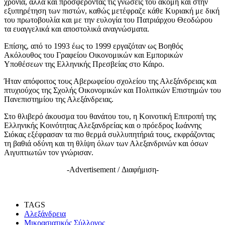
χρόνια, αλλά και προσφέροντας τις γνώσεις του ακόμη και στην
εξυπηρέτηση των πιστών, καθώς μετέφραζε κάθε Κυριακή με δική
του πρωτοβουλία και με την ευλογία του Πατριάρχου Θεοδώρου
τα ευαγγελικά και αποστολικά αναγνώσματα.
Επίσης, από το 1993 έως το 1999 εργαζόταν ως Βοηθός
Ακόλουθος του Γραφείου Οικονομικών και Εμπορικών
Υποθέσεων της Ελληνικής Πρεσβείας στο Κάιρο.
Ήταν απόφοιτος τους Αβερωφείου σχολείου της Αλεξάνδρειας και
πτυχιούχος της Σχολής Οικονομικών και Πολιτικών Επιστημών του
Πανεπιστημίου της Αλεξάνδρειας.
Στο θλιβερό άκουσμα του θανάτου του, η Κοινοτική Επιτροπή της
Ελληνικής Κοινότητας Αλεξανδρείας και ο πρόεδρος Ιωάννης
Σιόκας εξέφρασαν τα πιο θερμά συλλυπητήριά τους, εκφράζοντας
τη βαθιά οδύνη και τη θλίψη όλων των Αλεξανδρινών και όσων
Αιγυπτιωτών τον γνώρισαν.
-Advertisement / Διαφήμιση-
TAGS
Αλεξάνδρεια
Μικρασιατικός Σύλλογος