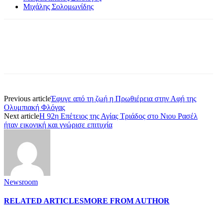
Μιχάλης Σολομωνίδης
Previous article
Έφυγε από τη ζωή η Πρωθιέρεια στην Αφή της
Ολυμπιακή Φλόγας
Next article
Η 92η Επέτειος της Αγίας Τριάδος στο Νιου Ρασέλ
ήταν εικονική και γνώρισε επιτυχία
Newsroom
RELATED ARTICLES
MORE FROM AUTHOR