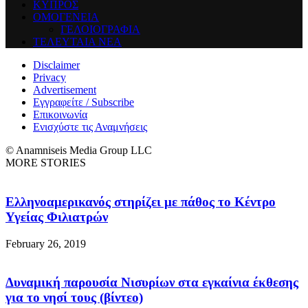
ΚΥΠΡΟΣ
ΟΜΟΓΕΝΕΙΑ
ΓΕΛΟΙΟΓΡΑΦΙΑ
ΤΕΛΕΥΤΑΙΑ ΝΕΑ
Disclaimer
Privacy
Advertisement
Εγγραφείτε / Subscribe
Επικοινωνία
Ενισχύστε τις Αναμνήσεις
© Anamniseis Media Group LLC
MORE STORIES
Ελληνοαμερικανός στηρίζει με πάθος το Κέντρο
Υγείας Φιλιατρών
February 26, 2019
Δυναμική παρουσία Νισυρίων στα εγκαίνια έκθεσης
για το νησί τους (βίντεο)