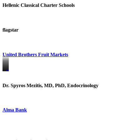
Hellenic Classical Charter Schools
flagstar
United Brothers Fruit Markets
https://www.unitedbrothersfruitmarkets.com/
https://www.unitedbrothersfruitmarkets.com/
Dr. Spyros Mezitis, MD, PhD, Endocrinology
Alma Bank