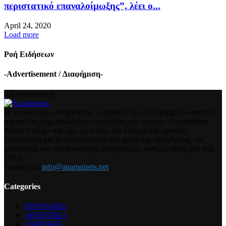
περιστατικό επαναλοίμωξης”, λέει ο...
April 24, 2020
Load more
Ροή Ειδήσεων
-Advertisement / Διαφήμιση-
- Advertisement -
Η ιστοσελίδα «Αναμνήσεις – Πάνθεον του Ελληνισμού» αποτελεί
μια από τις σημαντικότερες υπηρεσίες του ομίλου «Anamniseis
Media Group» και έχει ως στόχο την έγκυρη και έγκαιρη
ενημέρωση για τα τεκταινόμενα στο χώρο της ομογένειας, της
γενέτειρας και του απανταχού ελληνισμού, καθώς επίσης και στις
ΗΠΑ.
Contact us:
info@anamniseis.net
Categories
SPONSORS
ΑΘΛΗΤΙΚΑ
ΑΜΕΡΙΚΗ