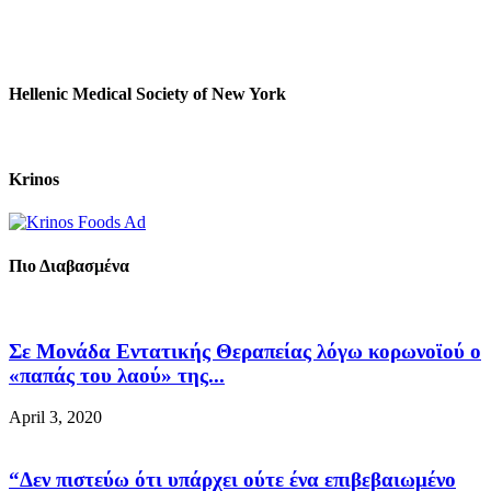
Hellenic Medical Society of New York
Krinos
Πιο Διαβασμένα
Σε Μονάδα Εντατικής Θεραπείας λόγω κορωνοϊού ο
«παπάς του λαού» της...
April 3, 2020
“Δεν πιστεύω ότι υπάρχει ούτε ένα επιβεβαιωμένο