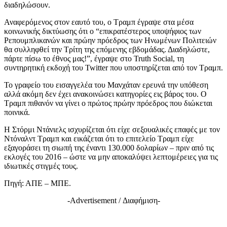
διαδηλώσουν.
Αναφερόμενος στον εαυτό του, ο Τραμπ έγραψε στα μέσα
κοινωνικής δικτύωσης ότι ο “επικρατέστερος υποψήφιος των
Ρεπουμπλικανών και πρώην πρόεδρος των Ηνωμένων Πολιτειών
θα συλληφθεί την Τρίτη της επόμενης εβδομάδας. Διαδηλώστε,
πάρτε πίσω το έθνος μας!”, έγραψε στο Truth Social, τη
συντηρητική εκδοχή του Twitter που υποστηρίζεται από τον Τραμπ.
Το γραφείο του εισαγγελέα του Μανχάταν ερευνά την υπόθεση
αλλά ακόμη δεν έχει ανακοινώσει κατηγορίες εις βάρος του. Ο
Τραμπ πιθανόν να γίνει ο πρώτος πρώην πρόεδρος που διώκεται
ποινικά.
Η Στόρμι Ντάνιελς ισχυρίζεται ότι είχε σεξουαλικές επαφές με τον
Ντόναλντ Τραμπ και εικάζεται ότι το επιτελείο Τραμπ είχε
εξαγοράσει τη σιωπή της έναντι 130.000 δολαρίων – πριν από τις
εκλογές του 2016 – ώστε να μην αποκαλύψει λεπτομέρειες για τις
ιδιωτικές στιγμές τους.
Πηγή: ΑΠΕ – ΜΠΕ.
-Advertisement / Διαφήμιση-