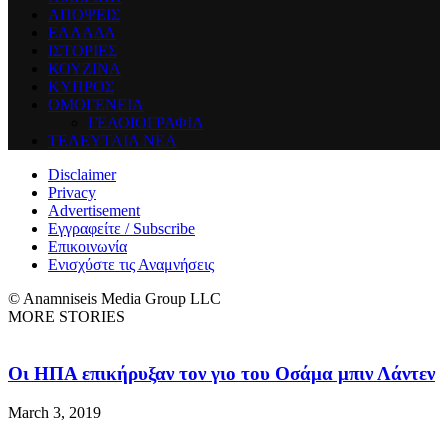
ΑΠΟΨΕΙΣ
ΕΛΛΑΔΑ
ΙΣΤΟΡΙΕΣ
ΚΟΥΖΙΝΑ
ΚΥΠΡΟΣ
ΟΜΟΓΕΝΕΙΑ
ΓΕΛΟΙΟΓΡΑΦΙΑ
ΤΕΛΕΥΤΑΙΑ ΝΕΑ
Disclaimer
Privacy
Advertisement
Εγγραφείτε / Subscribe
Επικοινωνία
Ενισχύστε τις Αναμνήσεις
© Anamniseis Media Group LLC
MORE STORIES
Οι ΗΠΑ επικήρυξαν τον γιο του Οσάμα μπιν Λάντεν
March 3, 2019