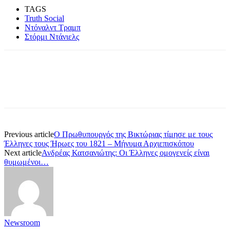
TAGS
Truth Social
Ντόναλντ Τραμπ
Στόρμι Ντάνιελς
Previous article
Ο Πρωθυπουργός της Βικτώριας τίμησε με τους
Έλληνες τους Ήρωες του 1821 – Μήνυμα Αρχιεπισκόπου
Next article
Ανδρέας Κατσανιώτης: Οι Έλληνες ομογενείς είναι
θυμωμένοι…
Newsroom