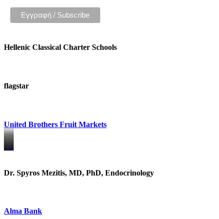
Hellenic Classical Charter Schools
flagstar
United Brothers Fruit Markets
https://www.unitedbrothersfruitmarkets.com/
https://www.unitedbrothersfruitmarkets.com/
Dr. Spyros Mezitis, MD, PhD, Endocrinology
Alma Bank