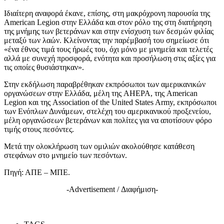
Ιδιαίτερη αναφορά έκανε, επίσης, στη μακρόχρονη παρουσία της
American Legion στην Ελλάδα και στον ρόλο της στη διατήρηση
της μνήμης των βετεράνων και στην ενίσχυση των δεσμών φιλίας
μεταξύ των λαών. Κλείνοντας την παρέμβασή του σημείωσε ότι
«ένα έθνος τιμά τους ήρωές του, όχι μόνο με μνημεία και τελετές
αλλά με συνεχή προσφορά, ενότητα και προσήλωση στις αξίες για
τις οποίες θυσιάστηκαν».
Στην εκδήλωση παραβρέθηκαν εκπρόσωποι των αμερικανικών
οργανώσεων στην Ελλάδα, μέλη της AHEPA, της American
Legion και της Association of the United States Army, εκπρόσωποι
των Ενόπλων Δυνάμεων, στελέχη του αμερικανικού προξενείου,
μέλη οργανώσεων βετεράνων και πολίτες για να αποτίσουν φόρο
τιμής στους πεσόντες.
Μετά την ολοκλήρωση των ομιλιών ακολούθησε κατάθεση
στεφάνων στο μνημείο των πεσόντων.
Πηγή: ΑΠΕ – ΜΠΕ.
-Advertisement / Διαφήμιση-