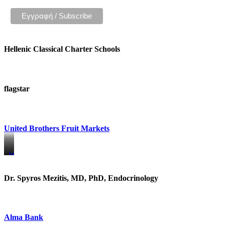
Hellenic Classical Charter Schools
flagstar
United Brothers Fruit Markets
https://www.unitedbrothersfruitmarkets.com/
https://www.unitedbrothersfruitmarkets.com/
Dr. Spyros Mezitis, MD, PhD, Endocrinology
Alma Bank