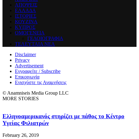
ΑΠΟΨΕΙΣ
ΕΛΛΑΔΑ
ΙΣΤΟΡΙΕΣ
ΚΟΥΖΙΝΑ
ΚΥΠΡΟΣ
ΟΜΟΓΕΝΕΙΑ
ΓΕΛΟΙΟΓΡΑΦΙΑ
ΤΕΛΕΥΤΑΙΑ ΝΕΑ
Disclaimer
Privacy
Advertisement
Εγγραφείτε / Subscribe
Επικοινωνία
Ενισχύστε τις Αναμνήσεις
© Anamniseis Media Group LLC
MORE STORIES
Ελληνοαμερικανός στηρίζει με πάθος το Κέντρο
Υγείας Φιλιατρών
February 26, 2019