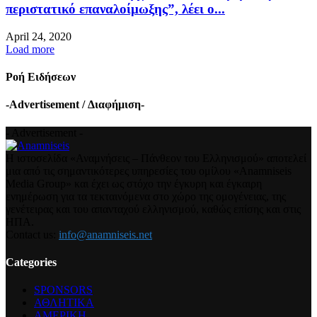
περιστατικό επαναλοίμωξης”, λέει ο...
April 24, 2020
Load more
Ροή Ειδήσεων
-Advertisement / Διαφήμιση-
- Advertisement -
Η ιστοσελίδα «Αναμνήσεις – Πάνθεον του Ελληνισμού» αποτελεί
μια από τις σημαντικότερες υπηρεσίες του ομίλου «Anamniseis
Media Group» και έχει ως στόχο την έγκυρη και έγκαιρη
ενημέρωση για τα τεκταινόμενα στο χώρο της ομογένειας, της
γενέτειρας και του απανταχού ελληνισμού, καθώς επίσης και στις
ΗΠΑ.
Contact us:
info@anamniseis.net
Categories
SPONSORS
ΑΘΛΗΤΙΚΑ
ΑΜΕΡΙΚΗ