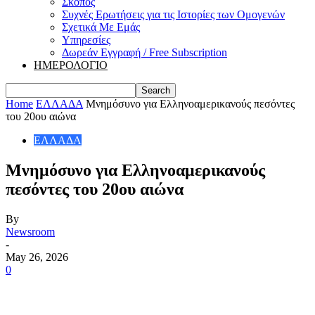
Σκοπός
Συχνές Ερωτήσεις για τις Ιστορίες των Ομογενών
Σχετικά Με Εμάς
Υπηρεσίες
Δωρεάν Εγγραφή / Free Subscription
ΗΜΕΡΟΛΟΓΙΟ
Home
ΕΛΛΑΔΑ
Μνημόσυνο για Ελληνοαμερικανούς πεσόντες
του 20ου αιώνα
ΕΛΛΑΔΑ
Μνημόσυνο για Ελληνοαμερικανούς
πεσόντες του 20ου αιώνα
By
Newsroom
-
May 26, 2026
0