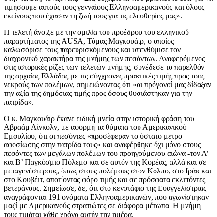
τιμήσουμε αυτούς τους γενναίους Ελληνοαμερικανούς και όλους
εκείνους που έχασαν τη ζωή τους για τις ελευθερίες μας».
Η τελετή άνοιξε με την ομιλία του προέδρου του ελληνικού
παραρτήματος της AUSA, Τόμας Μαγκουάιρ, ο οποίος
καλωσόρισε τους παρευρισκόμενους και υπενθύμισε τον
διαχρονικό χαρακτήρα της μνήμης των πεσόντων. Αναφερόμενος
στις ιστορικές ρίζες των τελετών μνήμης, συνέδεσε το παρελθόν
της αρχαίας Ελλάδας με τις σύγχρονες πρακτικές τιμής προς τους
νεκρούς των πολέμων, σημειώνοντας ότι «οι πρόγονοί μας δίδαξαν
την αξία της δημόσιας τιμής προς όσους θυσιάστηκαν για την
πατρίδα».
Ο κ. Μαγκουάιρ έκανε ειδική μνεία στην ιστορική φράση του
Αβραάμ Λίνκολν, με αφορμή τα θύματα του Αμερικανικού
Εμφυλίου, ότι οι πεσόντες «προσέφεραν το ύστατο μέτρο
αφοσίωσης στην πατρίδα τους» και αναφέρθηκε όχι μόνο στους
πεσόντες των μεγάλων πολέμων του προηγούμενου αιώνα -τον Α’
και Β’ Παγκόσμιο Πόλεμο και σε αυτόν της Κορέας, αλλά και σε
μεταγενέστερους, όπως στους πολέμους στον Κόλπο, στο Ιράκ και
στο Κουβέιτ, αποτίοντας φόρο τιμής και σε πρόσφατα εκλιπόντες
βετεράνους. Σημείωσε, δε, ότι στο κενοτάφιο της Ευαγγελίστριας
αναγράφονται 191 ονόματα Ελληνοαμερικανών, που αγωνίστηκαν
μαζί με Αμερικανούς στρατιώτες σε διάφορα μέτωπα. Η μνήμη
τους τιμάται κάθε χρόνο αυτήν την ημέρα.