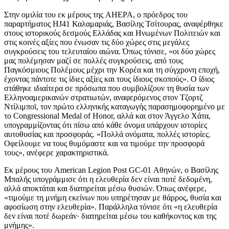
Στην ομιλία του εκ μέρους της AHEPA, ο πρόεδρος του
παραρτήματος HJ41 Καλαμαριάς, Βασίλης Τσίτουρας, αναφέρθηκε
στους ιστορικούς δεσμούς Ελλάδας και Ηνωμένων Πολιτειών και
στις κοινές αξίες που ένωσαν τις δύο χώρες στις μεγάλες
συγκρούσεις του τελευταίου αιώνα. Όπως τόνισε, «οι δύο χώρες
μας πολέμησαν μαζί σε πολλές συγκρούσεις, από τους
Παγκόσμιους Πολέμους μέχρι την Κορέα και τη σύγχρονη εποχή,
έχοντας πάντοτε τις ίδιες αξίες και τους ίδιους σκοπούς». Ο ίδιος
στάθηκε ιδιαίτερα σε πρόσωπα που συμβολίζουν τη θυσία των
Ελληνοαμερικανών στρατιωτών, αναφερόμενος στον Τζορτζ
Ντίλιμποϊ, τον πρώτο ελληνικής καταγωγής παρασημοφορημένο με
το Congressional Medal of Honor, αλλά και στον Άγγελο Χάτα,
υπογραμμίζοντας ότι πίσω από κάθε όνομα υπάρχουν ιστορίες
αυτοθυσίας και προσφοράς. «Πολλά ονόματα, πολλές ιστορίες.
Οφείλουμε να τους θυμόμαστε και να τιμούμε την προσφορά
τους», ανέφερε χαρακτηριστικά.
Εκ μέρους του American Legion Post GC-01 Αθηνών, ο Βασίλης
Μπαλής υπογράμμισε ότι η ελευθερία δεν είναι ποτέ δεδομένη,
αλλά αποκτάται και διατηρείται μέσω θυσιών. Όπως ανέφερε,
«τιμούμε τη μνήμη εκείνων που υπηρέτησαν με θάρρος, θυσία και
αφοσίωση στην ελευθερία». Παράλληλα τόνισε ότι «η ελευθερία
δεν είναι ποτέ δωρεάν· διατηρείται μέσω του καθήκοντος και της
μνήμης».