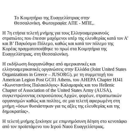
Το Κοιμητήριο της Ευαγγελίστριας στην
Θεσσαλονίκη. Φωτογραφία: ΑΠΕ - ΜΠΕ,.
Η 7η ετήσια τελετή μνήμης για τους Ελληνοαμερικανούς
στρατιώτες που έπεσαν μαχόμενοι υπέρ της ελευθερίας κατά τον Α’
και Β’ Παγκόσμιο Πόλεμο, καθώς και κατά τον πόλεμο της
Κορέας πραγματοποιήθηκε το πρωί στα Κοιμητήρια της
Ευαγγελίστριας, στη Θεσσαλονίκη.
Η εκδήλωση διοργανώθηκε από αμερικανικές και
ελληνοαμερικανικές οργανώσεις στην Ελλάδα (Joint United States
Organizations in Greece – JUSORG), με τη συμμετοχή του
American Legion Post GC01 Athens, του AHEPA Chapter HJ41
«Κωνσταντίνος Παλαιολόγος» Καλαμαριάς και του Hellenic
Chapter of Association of the United States Army (AUSA),
συγκεντρώνοντας εκπροσώπους Αρχών, φορέων, στρατιωτικών
οργανισμών καθώς και πολίτες, σε μια τελετή αφιερωμένη στη
μνήμη «όσων θυσιάστηκαν για τις αξίες της ελευθερίας και της
δημοκρατίας».
Η τελετή μνήμης ξεκίνησε με επιμνημόσυνη δέηση στο κενοτάφιο
από τον προϊστάμενο του Ιερού Ναού Ευαγγελίστριας.