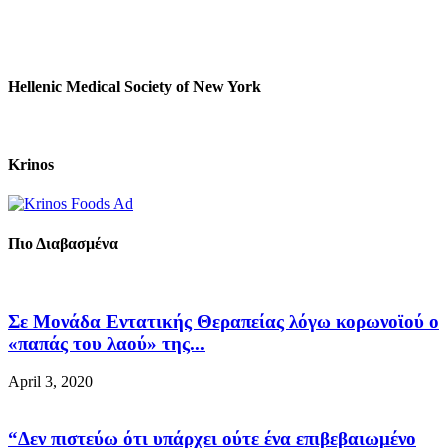
Hellenic Medical Society of New York
Krinos
Πιο Διαβασμένα
Σε Μονάδα Εντατικής Θεραπείας λόγω κορωνοϊού ο
«παπάς του λαού» της...
April 3, 2020
“Δεν πιστεύω ότι υπάρχει ούτε ένα επιβεβαιωμένο