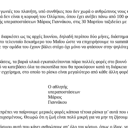
 γωνιές του πλανήτη, υπό συνθήκες που δεν χωρά ο ανθρώπινος νους κ
ά δεν είναι η κορυφή του Ολύμπου, όπου έχει ανέβει πάνω από 100 φ
τής υπεραποστάσεων Μάριος Γιαννάκου, στις 30 Μαρτίου ταξιδεύει μ
διαρκέσει ως τις αρχές Ιουνίου, δηλαδή περίπου δύο μήνες, διάστημα 
ι το τελευταίο δεκαήμερο του Μαΐου ώστε να επιχειρήσουμε το summi
 την ομάδα του έχουν βάλει στόχο όχι μόνο να φτάσουν στην ψηλότε
βάσεις, τα βαριά υλικά εγκαταλείπονται πάρα πολλές φορές στο βουνό
ό να κατεβάσει όλα τα σκουπίδια που θα προκύψουν κατά τη διάρκεια 
ν εγχείρημα, στο οποίο το ρίσκο είναι μεγαλύτερο από κάθε άλλη φορά
Ο αθλητής
υπεραποστάσεων
Μάριος
Γιαννάκου
ή πρέπει να παίρνουμε μερικές φορές κάποια τέτοια ρίσκα γι’ αυτά πο
τυχισμένους. Θεωρώ ότι η ζωή είναι πολύ μικρή για να μην τη ζήσουμε
κόσμου αυτή που κάνει ανθρώπους απ’ όλο τον κόσμο, όπως ο ίδιος, 