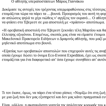
Ο αθλητής υπεραποστάσεων Μάριος Γιαννάκου
Δοκίμασε τις αντοχές του τρέχοντας υπερμαραθώνιους στις τέσσερις
ετοιμάζεται τώρα να πάρει τα …βουνά. Προορισμός του αυτή τη φορ
αν απλώσεις ψηλά το χέρι νιώθεις ν’ αγγίζεις τον ουρανό… Ο αθλη
να φτάσει στο Έβερεστ σε μια αποστολή με «πράσινο» αποτύπωμα.
«Η ορειβατική αποστολή στο Έβερεστ ξεκινάει τέλη Μαρτίου και θα 
έλλειψης οξυγόνου. Επομένως, σκοπός μας είναι να είμαστε έτοιμο
Μακεδονικό Πρακτορείο Ειδήσεων ο Δραμινός αθλητής, που μαζί με
μηδενικό αποτύπωμα στο βουνό.
«Εξαιτίας των ορειβατικών αποστολών που επιχειρούν αυτές τις ανα
οποία έχουμε δώσει το όνομα Eco-Everest Expedition, έχει ως σκοπ
ετοιμάζεται για ένα διαφορετικό απ’ όσα έχουμε συνηθίσει απ’ αυτό
Τι τον έκανε, όμως, να πάρει ένα τέτοιο ρίσκο; «Νομίζω ότι στη ζω
με μια ζωή που δεν μας εξυπηρετεί και δεν μας κάνει πραγματικά ευ
Είναι, μάλλον, η ακαταμάχητη γοητεία της ψηλότερης κορυφής του 