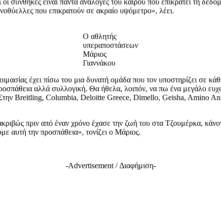
τι οι συνθήκες είναι πάντα ανάλογες του καιρού που επικρατεί τη δεδ
ονοθύελλες που επικρατούν σε ακραίο υψόμετρο», λέει.
Ο αθλητής
υπεραποστάσεων
Μάριος
Γιαννάκου
ετοιμασίας έχει πίσω του μια δυνατή ομάδα που τον υποστηρίζει σε 
 προσπάθεια αλλά συλλογική. Θα ήθελα, λοιπόν, να πω ένα μεγάλο ευχ
την Breitling, Columbia, Deloitte Greece, Dimello, Geisha, Amino A
ιβώς πριν από έναν χρόνο έχασε την ζωή του στα Τζουμέρκα, κάνοντ
με αυτή την προσπάθεια», τονίζει ο Μάριος.
-Advertisement / Διαφήμιση-