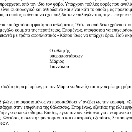
προέρχεται από τον ίδιο τον φόβο. Υπάρχουν πολλές φορές που αναλύω
ίναι φυσιολογικό και ανθρώπινο και είναι κάτι το οποίο μας προετοιμ
υ, ο οποίος φαίνεται να έχει πυξίδα των επιλογών του, την …περιπέτε
έτεια και όχι τόσο η φύση του αθλήματος. Ύστερα από δέκα χρόνια στ
μεγάλο κομμάτι της περιπέτειας. Επομένως, αποφάσισα να επιχειρήσω φ
, απαντά με τρόπο αφοπλιστικό: «Κάπου ίσως να υπάρχει όριο. Πού ακ
Ο αθλητής
υπεραποστάσεων
Μάριος
Γιαννάκου
υζήτηση περί ορίων, με τον Μάριο να δανείζεται την περίφημη ρήση «
, δηλώνει αποφασισμένος να προσπαθήσει ν’ ανέβει ως την κορυφή. «
πάρχει στην επιφάνεια της θάλασσας. Επομένως, εξαιτίας της έλλειψη
ή εγκεφαλικό οίδημα. Επίσης, εγκυμονούν κίνδυνοι για πνευμονικό ο
. Ωστόσο, η σωστή προετοιμασία και οι ιατρικές εξετάσεις λειτουργο
σεων.