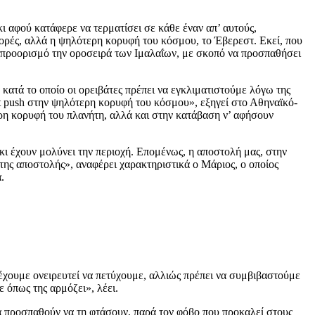
ι αφού κατάφερε να τερματίσει σε κάθε έναν απ’ αυτούς,
ορές, αλλά η ψηλότερη κορυφή του κόσμου, το Έβερεστ. Εκεί, που
ε προορισμό την οροσειρά των Ιμαλαΐων, με σκοπό να προσπαθήσει
κατά το οποίο οι ορειβάτες πρέπει να εγκλιματιστούμε λόγω της
t push στην ψηλότερη κορυφή του κόσμου», εξηγεί στο Αθηναϊκό-
ρη κορυφή του πλανήτη, αλλά και στην κατάβαση ν’ αφήσουν
 κι έχουν μολύνει την περιοχή. Επομένως, η αποστολή μας, στην
της αποστολής», αναφέρει χαρακτηριστικά ο Μάριος, ο οποίος
.
υ έχουμε ονειρευτεί να πετύχουμε, αλλιώς πρέπει να συμβιβαστούμε
 όπως της αρμόζει», λέει.
να προσπαθούν να τη φτάσουν, παρά τον φόβο που προκαλεί στους