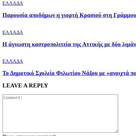
ΕΛΛΑΔΑ
Παρουσία αποδήμων η γιορτή Κρασιού στη Γράμμο
ΕΛΛΑΔΑ
Η άγνωστη καστροπολιτεία της Αττικής με δύο λιμάνι
ΕΛΛΑΔΑ
Το Δημοτικό Σχολείο Φιλωτίου Νάξου με «ανοιχτά π
LEAVE A REPLY