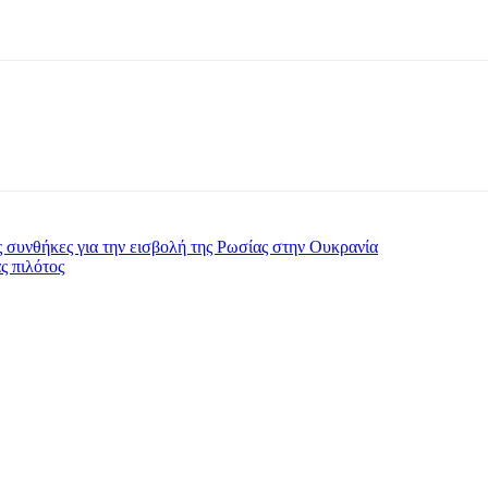
 συνθήκες για την εισβολή της Ρωσίας στην Ουκρανία
ς πιλότος