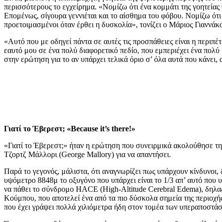
περισσότερους το εγχείρημα. «Νομίζω ότι ένα κομμάτι της γοητείας 
Επομένως, σίγουρα γεννιέται και το αίσθημα του φόβου. Νομίζω ότι ε
προετοιμασμένοι όταν έρθει η δυσκολία», τονίζει ο Μάριος Γιαννάκο
«Αυτό που με οδηγεί πάντα σε αυτές τις προσπάθειες είναι η περιπ
εαυτό μου σε ένα πολύ διαφορετικό πεδίο, που εμπεριέχει ένα πολύ 
στην ερώτηση για το αν υπάρχει τελικά όριο σ’ όλα αυτά που κάνει
Γιατί το Έβερεστ; «Because it’s there!»
«Γιατί το Έβερεστ;» ήταν η ερώτηση που συνειρμικά ακολούθησε τη σ
Τζορτζ Μάλλορι (George Mallory) για να απαντήσει.
Παρά το γεγονός, μάλιστα, ότι αναγνωρίζει πως υπάρχουν κίνδυνοι
υψόμετρο 8848μ το οξυγόνο που υπάρχει είναι το 1/3 απ’ αυτό που υ
να πάθει το σύνδρομο HACE (High-Altitude Cerebral Edema), δηλαδ
Κούμπου, που αποτελεί ένα από τα πιο δύσκολα σημεία της περιοχής
που έχει γράψει πολλά χιλιόμετρα ήδη στον τομέα των υπεραποστά