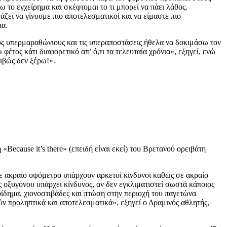
 το εγχείρημα και σκέφτομαι το τι μπορεί να πάει λάθος.
άζει να γίνουμε πιο αποτελεσματικοί και να είμαστε πιο
ια.
ους υπερμαραθώνιους και τις υπεραποστάσεις ήθελα να δοκιμάσω τον
έτος κάτι διαφορετικό απ’ ό,τι τα τελευταία χρόνια», εξηγεί, ενώ
ριβώς δεν ξέρω!».
Because it’s there» (επειδή είναι εκεί) του Βρετανού ορειβάτη
Σε ακραίο υψόμετρο υπάρχουν αρκετοί κίνδυνοι καθώς σε ακραίο
ς οξυγόνου υπάρχει κίνδυνος, αν δεν εγκλιματιστεί σωστά κάποιος
ίδημα, χιονοστιβάδες και πτώση στην περιοχή του παγετώνα
ύν προληπτικά και αποτελεσματικά», εξηγεί ο Δραμινός αθλητής,