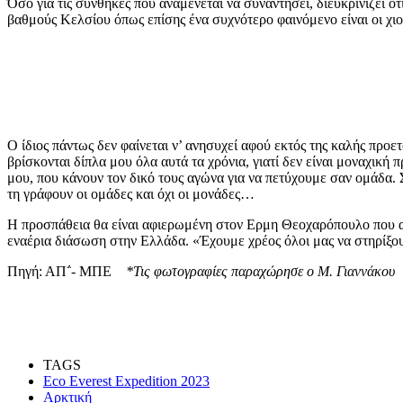
Όσο για τις συνθήκες που αναμένεται να συναντήσει, διευκρινίζει ό
βαθμούς Κελσίου όπως επίσης ένα συχνότερο φαινόμενο είναι οι χι
Ο ίδιος πάντως δεν φαίνεται ν’ ανησυχεί αφού εκτός της καλής προ
βρίσκονται δίπλα μου όλα αυτά τα χρόνια, γιατί δεν είναι μοναχική
μου, που κάνουν τον δικό τους αγώνα για να πετύχουμε σαν ομάδα. Σ
τη γράφουν οι ομάδες και όχι οι μονάδες…
Η προσπάθεια θα είναι αφιερωμένη στον Ερμη Θεοχαρόπουλο που ακρ
εναέρια διάσωση στην Ελλάδα. «Έχουμε χρέος όλοι μας να στηρίξου
Πηγή: ΑΠ΅- ΜΠΕ
*Τις φωτογραφίες παραχώρησε ο Μ. Γιαννάκου
TAGS
Eco Everest Expedition 2023
Αρκτική