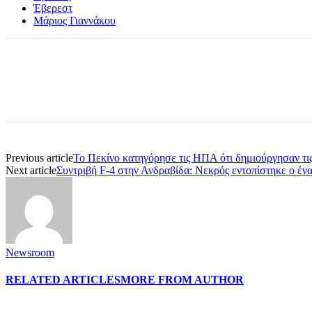
Έβερεστ
Μάριος Γιαννάκου
Share
Previous article
Το Πεκίνο κατηγόρησε τις ΗΠΑ ότι δημιούργησαν τις
Next article
Συντριβή F-4 στην Ανδραβίδα: Νεκρός εντοπίστηκε ο ένα
Newsroom
RELATED ARTICLES
MORE FROM AUTHOR