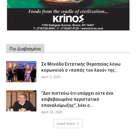
Πιο Διαβασμένα
Σε Μονάδα Εντατικής Θεραπείας λόγω
κορωνοϊού ο «παπάς του λαού» της...
April 3, 2020
“Δεν πιστεύω ότι υπάρχει ούτε ένα
επιβεβαιωμένο περιστατικό
επαναλοίμωξης”, λέει ο...
April 24, 2020
Load more