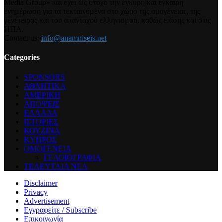
Media Group» και έχει ως στόχο την έγκυρη και έγκαιρη
ενημέρωση για τα τεκταινόμενα στο χώρο της ομογένειας, της
γενέτειρας και του απανταχού ελληνισμού, καθώς επίσης και στις
ΗΠΑ.
Contact us:
info@anamniseis.net
Categories
SPONSORS
ΑΘΛΗΤΙΚΑ
ΑΜΕΡΙΚΗ
ΑΠΟΨΕΙΣ
ΕΛΛΑΔΑ
ΙΣΤΟΡΙΕΣ
ΚΟΥΖΙΝΑ
ΚΥΠΡΟΣ
ΟΜΟΓΕΝΕΙΑ
ΓΕΛΟΙΟΓΡΑΦΙΑ
ΤΕΛΕΥΤΑΙΑ ΝΕΑ
Disclaimer
Privacy
Advertisement
Εγγραφείτε / Subscribe
Επικοινωνία