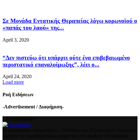
Σε Μονάδα Εντατικής Θεραπείας λόγω κορωνοϊού ο
«παπάς του λαού» της...
April 3, 2020
“Δεν πιστεύω ότι υπάρχει ούτε ένα επιβεβαιωμένο
περιστατικό επαναλοίμωξης”, λέει ο...
April 24, 2020
Load more
Ροή Ειδήσεων
-Advertisement / Διαφήμιση-
- Advertisement -
Η ιστοσελίδα «Αναμνήσεις – Πάνθεον του Ελληνισμού» αποτελεί
μια από τις σημαντικότερες υπηρεσίες του ομίλου «Anamniseis