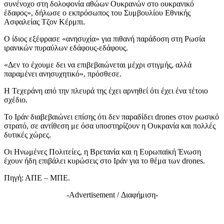
συνένοχο στη δολοφονία αθώων Ουκρανών στο ουκρανικό
έδαφος», δήλωσε ο εκπρόσωπος του Συμβουλίου Εθνικής
Ασφαλείας Τζον Κέρμπι.
Ο ίδιος εξέφρασε «ανησυχία» για πιθανή παράδοση στη Ρωσία
ιρανικών πυραύλων εδάφους-εδάφους.
«Δεν το έχουμε δει να επιβεβαιώνεται μέχρι στιγμής, αλλά
παραμένει ανησυχητικό», πρόσθεσε.
Η Τεχεράνη από την πλευρά της έχει αρνηθεί ότι έχει ένα τέτοιο
σχέδιο.
Το Ιράν διαβεβαιώνει επίσης ότι δεν παραδίδει drones στον ρωσικό
στρατό, σε αντίθεση με όσα υποστηρίζουν η Ουκρανία και πολλές
δυτικές χώρες.
Οι Ηνωμένες Πολιτείες, η Βρετανία και η Ευρωπαϊκή Ένωση
έχουν ήδη επιβάλει κυρώσεις στο Ιράν για το θέμα των drones.
Πηγή: ΑΠΕ – ΜΠΕ.
-Advertisement / Διαφήμιση-