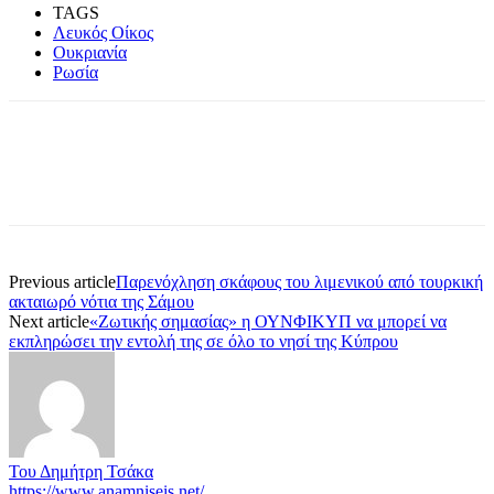
TAGS
Λευκός Οίκος
Ουκριανία
Ρωσία
Previous article
Παρενόχληση σκάφους του λιμενικού από τουρκική
ακταιωρό νότια της Σάμου
Next article
«Ζωτικής σημασίας» η ΟΥΝΦΙΚΥΠ να μπορεί να
εκπληρώσει την εντολή της σε όλο το νησί της Κύπρου
Του Δημήτρη Τσάκα
https://www.anamniseis.net/