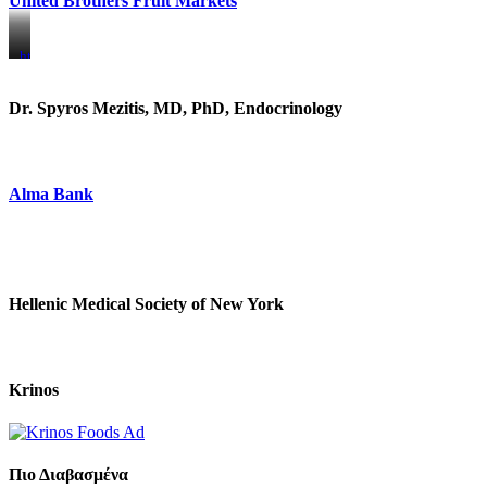
United Brothers Fruit Markets
https://www.unitedbrothersfruitmarkets.com/
https://www.unitedbrothersfruitmarkets.com/
Dr. Spyros Mezitis, MD, PhD, Endocrinology
Alma Bank
Hellenic Medical Society of New York
Krinos
Πιο Διαβασμένα