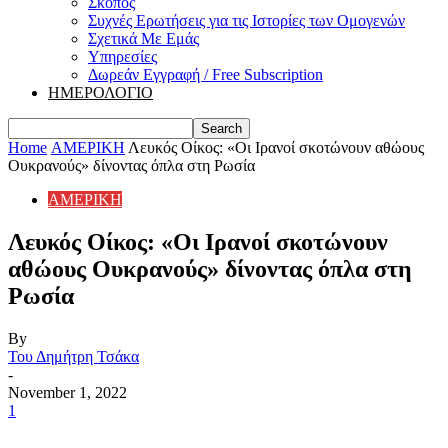
Σκοπός
Συχνές Ερωτήσεις για τις Ιστορίες των Ομογενών
Σχετικά Με Εμάς
Υπηρεσίες
Δωρεάν Εγγραφή / Free Subscription
ΗΜΕΡΟΛΟΓΙΟ
Home
ΑΜΕΡΙΚΗ
Λευκός Οίκος: «Οι Ιρανοί σκοτώνουν αθώους
Ουκρανούς» δίνοντας όπλα στη Ρωσία
ΑΜΕΡΙΚΗ
Λευκός Οίκος: «Οι Ιρανοί σκοτώνουν
αθώους Ουκρανούς» δίνοντας όπλα στη
Ρωσία
By
Του Δημήτρη Τσάκα
-
November 1, 2022
1