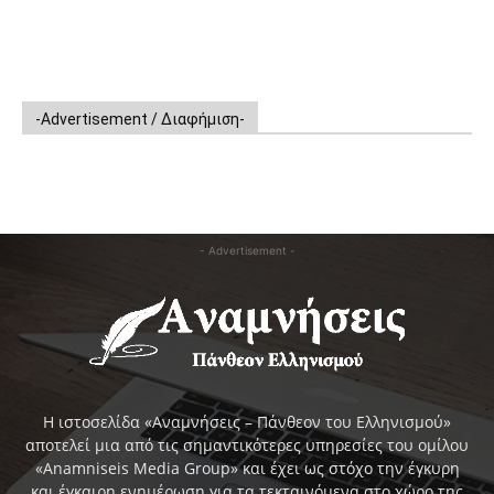
-Advertisement / Διαφήμιση-
- Advertisement -
Η ιστοσελίδα «Αναμνήσεις – Πάνθεον του Ελληνισμού»
αποτελεί μια από τις σημαντικότερες υπηρεσίες του ομίλου
«Anamniseis Media Group» και έχει ως στόχο την έγκυρη
και έγκαιρη ενημέρωση για τα τεκταινόμενα στο χώρο της