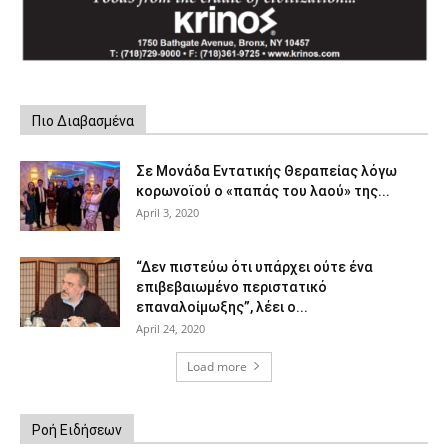
Πιο Διαβασμένα
Σε Μονάδα Εντατικής Θεραπείας λόγω
κορωνοϊού ο «παπάς του λαού» της...
April 3, 2020
“Δεν πιστεύω ότι υπάρχει ούτε ένα
επιβεβαιωμένο περιστατικό
επαναλοίμωξης”, λέει ο...
April 24, 2020
Load more
Ροή Ειδήσεων