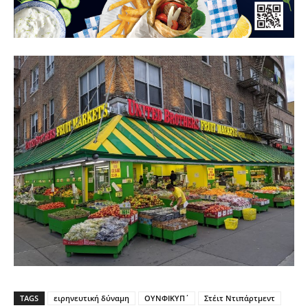
TAGS
ειρηνευτική δύναμη
ΟΥΝΦΙΚΥΠ΄
Στέιτ Ντιπάρτμεντ