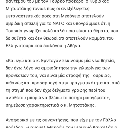
ραντεβού του με τον Τούρκο πρόεδρο, ο Κυριάκος
Μητσοτάκης τόνισε πως οι ανεξέλεγκτες
μεταναστευτικές ροές στη Μεσόγειο αποτελούν
υβριδική απειλή για το ΝΑΤΟ και υπογράμμισε ότι η
Τουρκία γνωρίζει πολύ καλά ποια είναι τα θέματα, που
δε συζητά και δεν θεωρεί ότι αποτελούν κομμάτι του
Ελληνοτουρκικού διαλόγου η Αθήνα.
«Και εγώ και ο κ. Ερντογάν ξεκινούμε μία νέα θητεία,
δεν έχω λόγο να αμφισβητήσω την ειλικρίνεια των
προθέσεων του, ναι είναι μία στροφή της Τουρκίας,
πιθανώς και προσαρμογή στην πραγματικότητα και από
τη στιγμή που δεν έχω δείγματα γραφής περί του
αντιθέτου μπορώ να βλέπω το ποτήρι μισογέματο»,
σημείωσε χαρακτηριστικά ο κ. Μητσοτάκης.
Αναφορικά με τις συναντήσεις, που είχε με τον Γάλλο
πρόεδρο, Εμάνουελ Μακρόν, τον Γερμανό Καγκελάριο,