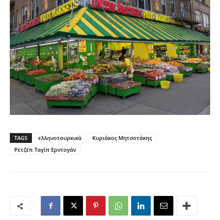
TAGS
ελληνοτουρκικά
Κυριάκος Μητσοτάκης
Ρετζέπ Ταγίπ Ερντογάν