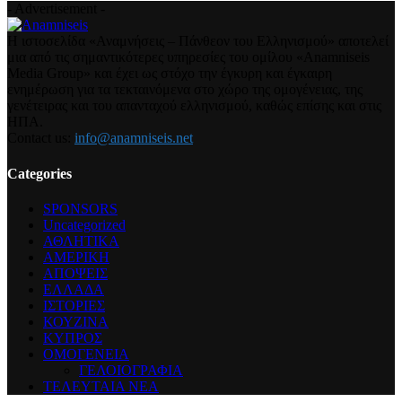
- Advertisement -
Η ιστοσελίδα «Αναμνήσεις – Πάνθεον του Ελληνισμού» αποτελεί
μια από τις σημαντικότερες υπηρεσίες του ομίλου «Anamniseis
Media Group» και έχει ως στόχο την έγκυρη και έγκαιρη
ενημέρωση για τα τεκταινόμενα στο χώρο της ομογένειας, της
γενέτειρας και του απανταχού ελληνισμού, καθώς επίσης και στις
ΗΠΑ.
Contact us:
info@anamniseis.net
Categories
SPONSORS
Uncategorized
ΑΘΛΗΤΙΚΑ
ΑΜΕΡΙΚΗ
ΑΠΟΨΕΙΣ
ΕΛΛΑΔΑ
ΙΣΤΟΡΙΕΣ
ΚΟΥΖΙΝΑ
ΚΥΠΡΟΣ
ΟΜΟΓΕΝΕΙΑ
ΓΕΛΟΙΟΓΡΑΦΙΑ
ΤΕΛΕΥΤΑΙΑ ΝΕΑ