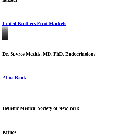
United Brothers Fruit Markets
https://www.unitedbrothersfruitmarkets.com/
https://www.unitedbrothersfruitmarkets.com/
Dr. Spyros Mezitis, MD, PhD, Endocrinology
Alma Bank
Hellenic Medical Society of New York
Krinos