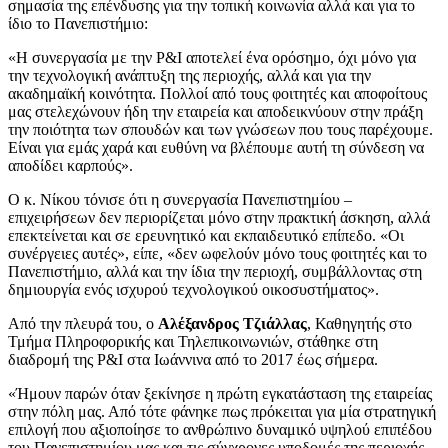
σημασία της επένδυσης για την τοπική κοινωνία αλλά και για το
ίδιο το Πανεπιστήμιο:
«Η συνεργασία με την P&I αποτελεί ένα ορόσημο, όχι μόνο για
την τεχνολογική ανάπτυξη της περιοχής, αλλά και για την
ακαδημαϊκή κοινότητα. Πολλοί από τους φοιτητές και αποφοίτους
μας στελεχώνουν ήδη την εταιρεία και αποδεικνύουν στην πράξη
την ποιότητα των σπουδών και των γνώσεων που τους παρέχουμε.
Είναι για εμάς χαρά και ευθύνη να βλέπουμε αυτή τη σύνδεση να
αποδίδει καρπούς».
Ο κ. Νίκου τόνισε ότι η συνεργασία Πανεπιστημίου –
επιχειρήσεων δεν περιορίζεται μόνο στην πρακτική άσκηση, αλλά
επεκτείνεται και σε ερευνητικό και εκπαιδευτικό επίπεδο. «Οι
συνέργειες αυτές», είπε, «δεν ωφελούν μόνο τους φοιτητές και το
Πανεπιστήμιο, αλλά και την ίδια την περιοχή, συμβάλλοντας στη
δημιουργία ενός ισχυρού τεχνολογικού οικοσυστήματος».
Από την πλευρά του, ο
Αλέξανδρος Τζιάλλας
, Καθηγητής στο
Τμήμα Πληροφορικής και Τηλεπικοινωνιών, στάθηκε στη
διαδρομή της P&I στα Ιωάννινα από το 2017 έως σήμερα.
«Ήμουν παρών όταν ξεκίνησε η πρώτη εγκατάσταση της εταιρείας
στην πόλη μας. Από τότε φάνηκε πως πρόκειται για μία στρατηγική
επιλογή που αξιοποίησε το ανθρώπινο δυναμικό υψηλού επιπέδου
του Πανεπιστημίου μας και τις σύγχρονες υποδομές της περιοχής.