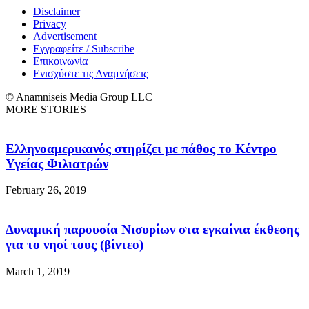
Disclaimer
Privacy
Advertisement
Εγγραφείτε / Subscribe
Επικοινωνία
Ενισχύστε τις Αναμνήσεις
© Anamniseis Media Group LLC
MORE STORIES
Ελληνοαμερικανός στηρίζει με πάθος το Κέντρο
Υγείας Φιλιατρών
February 26, 2019
Δυναμική παρουσία Νισυρίων στα εγκαίνια έκθεσης
για το νησί τους (βίντεο)
March 1, 2019