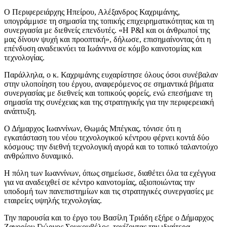
Ο Περιφερειάρχης Ηπείρου, Αλέξανδρος Καχριμάνης,
υπογράμμισε τη σημασία της τοπικής επιχειρηματικότητας και τη
συνεργασία με διεθνείς επενδυτές. «Η P&I και οι άνθρωποί της
μας δίνουν ψυχή και προοπτική», δήλωσε, επισημαίνοντας ότι η
επένδυση αναδεικνύει τα Ιωάννινα σε κόμβο καινοτομίας και
τεχνολογίας.
Παράλληλα, ο κ. Καχριμάνης ευχαρίστησε όλους όσοι συνέβαλαν
στην υλοποίηση του έργου, αναφερόμενος σε σημαντικά βήματα
συνεργασίας με διεθνείς και τοπικούς φορείς, ενώ επεσήμανε τη
σημασία της συνέχειας και της στρατηγικής για την περιφερειακή
ανάπτυξη.
Ο Δήμαρχος Ιωαννίνων, Θωμάς Μπέγκας, τόνισε ότι η
εγκατάσταση του νέου τεχνολογικού κέντρου φέρνει κοντά δύο
κόσμους: την διεθνή τεχνολογική αγορά και το τοπικό ταλαντούχο
ανθρώπινο δυναμικό.
Η πόλη των Ιωαννίνων, όπως σημείωσε, διαθέτει όλα τα εχέγγυα
για να αναδειχθεί σε κέντρο καινοτομίας, αξιοποιώντας την
υποδομή των πανεπιστημίων και τις στρατηγικές συνεργασίες με
εταιρείες υψηλής τεχνολογίας.
Την παρουσία και το έργο του Βασίλη Τριάδη εξήρε ο Δήμαρχος
Ζαγορίου Γιώργος Σουκουβέλος, τονίζοντας την ιδιαίτερα