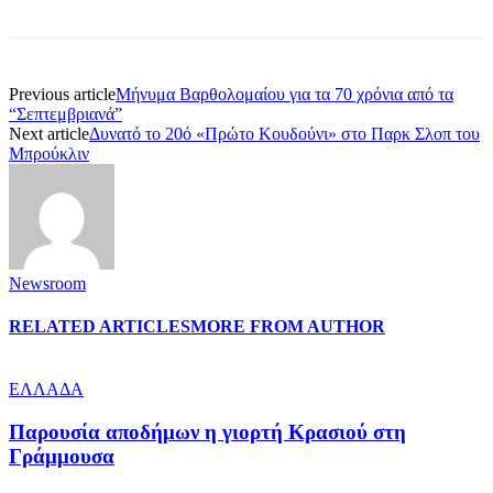
Previous article
Mήνυμα Βαρθολομαίου για τα 70 χρόνια από τα
“Σεπτεμβριανά”
Next article
Δυνατό το 20ό «Πρώτο Κουδούνι» στο Παρκ Σλοπ του
Μπρούκλιν
Newsroom
RELATED ARTICLES
MORE FROM AUTHOR
ΕΛΛΑΔΑ
Παρουσία αποδήμων η γιορτή Κρασιού στη
Γράμμουσα