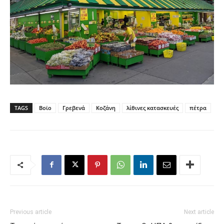
TAGS
Βοϊο
Γρεβενά
Κοζάνη
λίθινες κατασκευές
πέτρα
Previous article
Next article