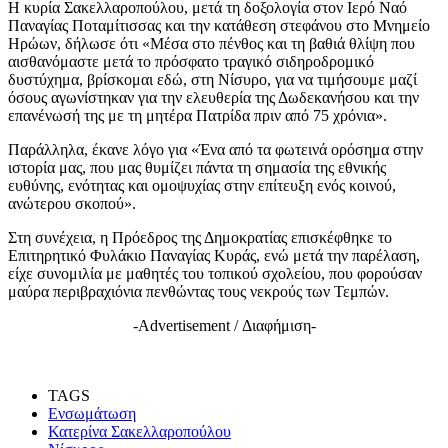
Η κυρία Σακελλαροπούλου, μετά τη δοξολογία στον Ιερό Ναό
Παναγίας Ποταμίτισσας και την κατάθεση στεφάνου στο Μνημείο
Ηρώων, δήλωσε ότι «Μέσα στο πένθος και τη βαθιά θλίψη που
αισθανόμαστε μετά το πρόσφατο τραγικό σιδηροδρομικό
δυστύχημα, βρίσκομαι εδώ, στη Νίσυρο, για να τιμήσουμε μαζί
όσους αγωνίστηκαν για την ελευθερία της Δωδεκανήσου και την
επανένωσή της με τη μητέρα Πατρίδα πριν από 75 χρόνια».
Παράλληλα, έκανε λόγο για «Ένα από τα φωτεινά ορόσημα στην
ιστορία μας, που μας θυμίζει πάντα τη σημασία της εθνικής
ευθύνης, ενότητας και ομοψυχίας στην επίτευξη ενός κοινού,
ανώτερου σκοπού».
Στη συνέχεια, η Πρόεδρος της Δημοκρατίας επισκέφθηκε το
Επιτηρητικό Φυλάκιο Παναγίας Κυράς, ενώ μετά την παρέλαση,
είχε συνομιλία με μαθητές του τοπικού σχολείου, που φορούσαν
μαύρα περιβραχιόνια πενθώντας τους νεκρούς των Τεμπών.
-Advertisement / Διαφήμιση-
TAGS
Ενσωμάτωση
Κατερίνα Σακελλαροπούλου