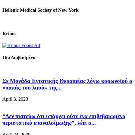
Hellenic Medical Society of New York
Krinos
Πιο Διαβασμένα
Σε Μονάδα Εντατικής Θεραπείας λόγω κορωνοϊού ο
«παπάς του λαού» της...
April 3, 2020
“Δεν πιστεύω ότι υπάρχει ούτε ένα επιβεβαιωμένο
περιστατικό επαναλοίμωξης”, λέει ο...
April 24, 2020