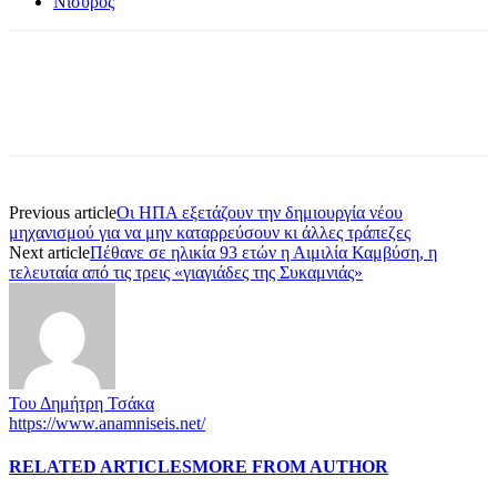
Νίσυρος
Previous article
Οι ΗΠΑ εξετάζουν την δημιουργία νέου
μηχανισμού για να μην καταρρεύσουν κι άλλες τράπεζες
Next article
Πέθανε σε ηλικία 93 ετών η Αιμιλία Καμβύση, η
τελευταία από τις τρεις «γιαγιάδες της Συκαμνιάς»
Του Δημήτρη Τσάκα
https://www.anamniseis.net/
RELATED ARTICLES
MORE FROM AUTHOR