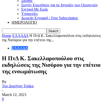
Σκοπός
Συχνές Ερωτήσεις για τις Ιστορίες των Ομογενών
Σχετικά Με Εμάς
Υπηρεσίες
Δωρεάν Εγγραφή / Free Subscription
ΗΜΕΡΟΛΟΓΙΟ
Home
ΕΛΛΑΔΑ
Η ΠτΔ K. Σακελλαροπούλου στις εκδηλώσεις
της Νισύρου για την επέτειο της...
ΕΛΛΑΔΑ
Η ΠτΔ K. Σακελλαροπούλου στις
εκδηλώσεις της Νισύρου για την επέτειο
της ενσωμάτωσης
By
Του Δημήτρη Τσάκα
-
March 12, 2023
0