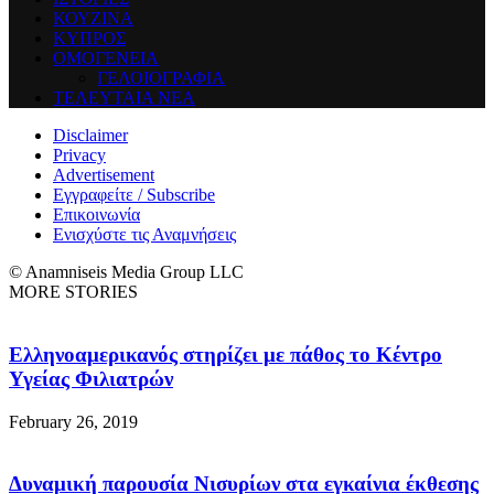
ΚΟΥΖΙΝΑ
ΚΥΠΡΟΣ
ΟΜΟΓΕΝΕΙΑ
ΓΕΛΟΙΟΓΡΑΦΙΑ
ΤΕΛΕΥΤΑΙΑ ΝΕΑ
Disclaimer
Privacy
Advertisement
Εγγραφείτε / Subscribe
Επικοινωνία
Ενισχύστε τις Αναμνήσεις
© Anamniseis Media Group LLC
MORE STORIES
Ελληνοαμερικανός στηρίζει με πάθος το Κέντρο
Υγείας Φιλιατρών
February 26, 2019
Δυναμική παρουσία Νισυρίων στα εγκαίνια έκθεσης