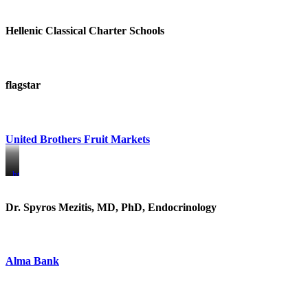
Hellenic Classical Charter Schools
flagstar
United Brothers Fruit Markets
https://www.unitedbrothersfruitmarkets.com/
https://www.unitedbrothersfruitmarkets.com/
Dr. Spyros Mezitis, MD, PhD, Endocrinology
Alma Bank