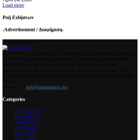
Load more
Ροή Ειδήσεων
-Advertisement / Διαφήμιση-
- Advertisement -
Η ιστοσελίδα «Αναμνήσεις – Πάνθεον του Ελληνισμού» αποτελεί
μια από τις σημαντικότερες υπηρεσίες του ομίλου «Anamniseis
Media Group» και έχει ως στόχο την έγκυρη και έγκαιρη
ενημέρωση για τα τεκταινόμενα στο χώρο της ομογένειας, της
γενέτειρας και του απανταχού ελληνισμού, καθώς επίσης και στις
ΗΠΑ.
Contact us:
info@anamniseis.net
Categories
SPONSORS
ΑΘΛΗΤΙΚΑ
ΑΜΕΡΙΚΗ
ΑΠΟΨΕΙΣ
ΕΛΛΑΔΑ
ΙΣΤΟΡΙΕΣ