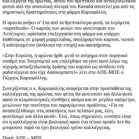
καλλιέργεια της αρώνιας, αυτού του θρεπτικού και αντιοξειδωτικού
φυτού από την ανατολική πλευρά του Καναδά αποτελεί μια από τις
σημαντικές δραστηριότητες στη φάρμα Καριοφύλλη.
Η αρώνια ανήκει σ’ ένα από τα θρεπτικότερα φυτά, τα λεγόμενα
«superfoods». Ο καρπός των φυτών που φυτεύτηκαν στο
Λεπέτυμνο, υφίσταται επεξεργασία στη φάρμα και υπάρχει
διαθέσιμος σε μορφή μαρμελάδας, αποξηραμένου καρπού, νωπού
ή κατεψυγμένου (ανάλογα την εποχή) και αφεψήματος.
«Στην Ευρώπη, η αρώνια ήρθε μετά το ατύχημα στον πυρηνικό
σταθμό του Τσερνόμπιλ και επιλέχθηκε να γίνει αυτό λόγω της
ισχυρής αντιοξειδωτικής δράσης του καρπού ως αντίδοτο στη
ραδιενέργεια που είχε διασκορπιστεί» λέει στο ΑΠΕ-ΜΠΕ ο
Γιώργος Καριοφύλλης.
Συνεχίζοντας ο κ. Καριοφύλλης αναφέρεται στην προσπάθεια της
καλλιέργειας της αρώνιας που φέτος θα φυτευτούν και άλλα φυτά
αφού οι κλιματολογικές συνθήκες ακόμα και σε μεγάλο υψόμετρο,
μειώνουν την ποσότητα του παραγόμενου προϊόντος. «Για να
ανταπεξέλθουμε στις απαιτήσεις των πελατών μας, λέει,
φυτεύουμε και άλλα φυτά». Ενώ, όπως σημειώνει, ευνόητο είναι
ότι η καλλιέργεια είναι βιολογική αφού ένα τέτοιο προϊόν δεν θα
μπορούσε παρά να έχει βιολογικό τρόπο καλλιέργειας.
Πηγή: ΑΠΕ – ΜΠΕ.