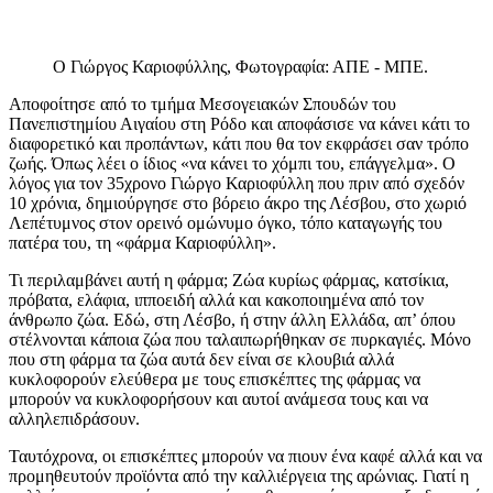
Ο Γιώργος Καριοφύλλης, Φωτογραφία: ΑΠΕ - ΜΠΕ.
Αποφοίτησε από το τμήμα Μεσογειακών Σπουδών του
Πανεπιστημίου Αιγαίου στη Ρόδο και αποφάσισε να κάνει κάτι το
διαφορετικό και προπάντων, κάτι που θα τον εκφράσει σαν τρόπο
ζωής. Όπως λέει ο ίδιος «να κάνει το χόμπι του, επάγγελμα». Ο
λόγος για τον 35χρονο Γιώργο Καριοφύλλη που πριν από σχεδόν
10 χρόνια, δημιούργησε στο βόρειο άκρο της Λέσβου, στο χωριό
Λεπέτυμνος στον ορεινό ομώνυμο όγκο, τόπο καταγωγής του
πατέρα του, τη «φάρμα Καριοφύλλη».
Τι περιλαμβάνει αυτή η φάρμα; Ζώα κυρίως φάρμας, κατσίκια,
πρόβατα, ελάφια, ιπποειδή αλλά και κακοποιημένα από τον
άνθρωπο ζώα. Εδώ, στη Λέσβο, ή στην άλλη Ελλάδα, απ’ όπου
στέλνονται κάποια ζώα που ταλαιπωρήθηκαν σε πυρκαγιές. Μόνο
που στη φάρμα τα ζώα αυτά δεν είναι σε κλουβιά αλλά
κυκλοφορούν ελεύθερα με τους επισκέπτες της φάρμας να
μπορούν να κυκλοφορήσουν και αυτοί ανάμεσα τους και να
αλληλεπιδράσουν.
Ταυτόχρονα, οι επισκέπτες μπορούν να πιουν ένα καφέ αλλά και να
προμηθευτούν προϊόντα από την καλλιέργεια της αρώνιας. Γιατί η