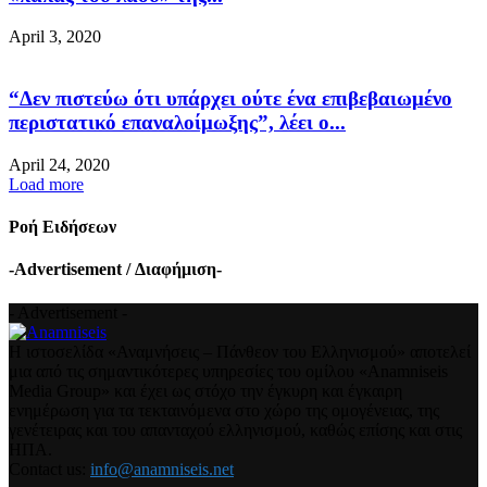
April 3, 2020
“Δεν πιστεύω ότι υπάρχει ούτε ένα επιβεβαιωμένο
περιστατικό επαναλοίμωξης”, λέει ο...
April 24, 2020
Load more
Ροή Ειδήσεων
-Advertisement / Διαφήμιση-
- Advertisement -
Η ιστοσελίδα «Αναμνήσεις – Πάνθεον του Ελληνισμού» αποτελεί
μια από τις σημαντικότερες υπηρεσίες του ομίλου «Anamniseis
Media Group» και έχει ως στόχο την έγκυρη και έγκαιρη
ενημέρωση για τα τεκταινόμενα στο χώρο της ομογένειας, της
γενέτειρας και του απανταχού ελληνισμού, καθώς επίσης και στις
ΗΠΑ.
Contact us:
info@anamniseis.net