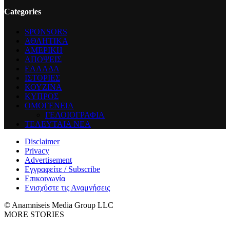
Categories
SPONSORS
ΑΘΛΗΤΙΚΑ
ΑΜΕΡΙΚΗ
ΑΠΟΨΕΙΣ
ΕΛΛΑΔΑ
ΙΣΤΟΡΙΕΣ
ΚΟΥΖΙΝΑ
ΚΥΠΡΟΣ
ΟΜΟΓΕΝΕΙΑ
ΓΕΛΟΙΟΓΡΑΦΙΑ
ΤΕΛΕΥΤΑΙΑ ΝΕΑ
Disclaimer
Privacy
Advertisement
Εγγραφείτε / Subscribe
Επικοινωνία
Ενισχύστε τις Αναμνήσεις
© Anamniseis Media Group LLC
MORE STORIES