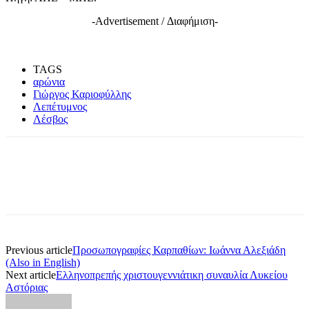
-Advertisement / Διαφήμιση-
TAGS
αρώνια
Γιώργος Καριοφύλλης
Λεπέτυμνος
Λέσβος
Previous article
Προσωπογραφίες Καρπαθίων: Ιωάννα Αλεξιάδη
(Also in English)
Next article
Ελληνοπρεπής χριστουγεννιάτικη συναυλία Λυκείου
Αστόριας