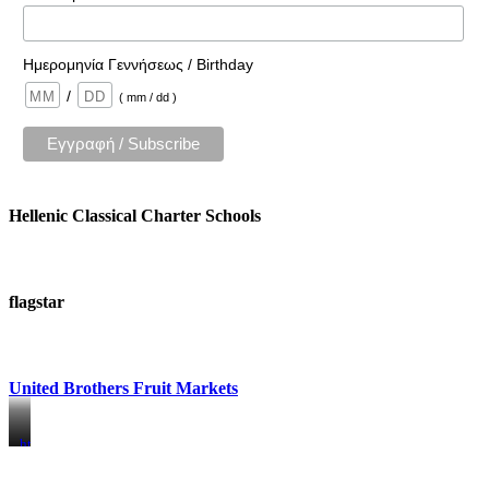
Ημερομηνία Γεννήσεως / Birthday
/
( mm / dd )
Hellenic Classical Charter Schools
flagstar
United Brothers Fruit Markets
https://www.unitedbrothersfruitmarkets.com/
https://www.unitedbrothersfruitmarkets.com/