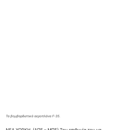
Τα βομβαρδιστικά αεροπλάνα F-35.
ΝΕΑ ΥΟΡΚΗ. (ΑΠΕ – ΜΠΕ) Την επιθυμία του να