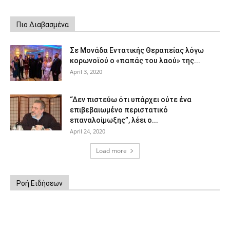
Πιο Διαβασμένα
Σε Μονάδα Εντατικής Θεραπείας λόγω
κορωνοϊού ο «παπάς του λαού» της...
April 3, 2020
“Δεν πιστεύω ότι υπάρχει ούτε ένα
επιβεβαιωμένο περιστατικό
επαναλοίμωξης”, λέει ο...
April 24, 2020
Load more
Ροή Ειδήσεων