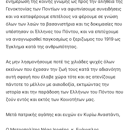
ενηµέρωση της κοινής γνώµης ως προς την αλήθεια της
Γενοκτονίας των Ποντίων να αφυπνίσουµε συνειδήσεις
και να καταφέρουµε επιτέλους να φέρουµε σε γνώση
όλων των λαών τα βασανιστήρια και τις δοκιµασίες που
υπέστησαν οι Έλληνες του Πόντου, και να επιτύχουµε
να αναγνωρισθεί παγκοσµίως ο ξεριζωµος του 1919 ως
Έγκληµα κατά της ανθρωπότητας.
Ας µην λησµονήσουµε ποτέ τις χιλιάδες ψυχές όλων
εκείνων που έχασαν την ζωή τους κατά την αδιανόητη
αυτή σφαγή που έλαβε χώρα τότε και ας ατενίζουµε
πάντοτε το µέλλον µε αισιοδοξία, εκτιµώντας την
ιστορία και την παράδοση των Ελλήνων του Πόντου που
ζούν εντός και εκτός των Κοινοτήτων µας.
Μετά πατρικής αγάπης και ευχών εν Κυρίω Αναστάντι,
Ο Μητροπολίτης Νέας Ιερσέης, κ. Ευάγγελος