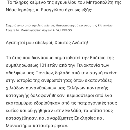
Το πλήρες κείμενο της εγκυκλίου του Μητροπολίτη της
Νέας Ιερσέης, κ. Ευαγγέλου έχει ως εξής:
Στιγμιότυπο από την λιτανείς της θαυματουργού εικόνας της Παναγίας
Σουμελά. Φωτογραφία: Αρχείο ETA / PRESS
Αγαπητοί µου αδελφοί, Χριστός Ανέστη!
Το έτος που διανύουµε σηµατοδοτεί την Επέτειο της
συµπληρώσεως 101 ετών από την Γενοκτονία των
αδελφών µας Ποντίων, δηλαδή από την στιγμή εκείνη
στην ιστορία της ανθρωπότητας όπου εκατοντάδες
χιλιάδων συνανθρώπων µας Ελλήνων ποντιακής
καταγωγής δολοφονήθηκαν, περισσότεροι από ένα
εκατοµµύριο εξορίσθηκαν από τις πατρογονικές τους
εστίες και οδηγήθηκαν στην Ελλάδα, τα σπίτια τους
κατασχέθηκαν, και αναρίθµητες Εκκλησίες και
Μοναστήρια καταστράφηκαν.