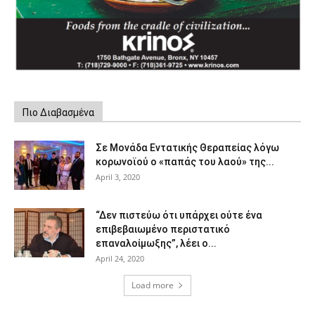
Πιο Διαβασμένα
Σε Μονάδα Εντατικής Θεραπείας λόγω
κορωνοϊού ο «παπάς του λαού» της...
April 3, 2020
“Δεν πιστεύω ότι υπάρχει ούτε ένα
επιβεβαιωμένο περιστατικό
επαναλοίμωξης”, λέει ο...
April 24, 2020
Load more