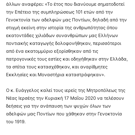
άλλων αναφέρει: «Το έτος που διανύουµε σηµατοδοτεί
την Επέτειο της συµπληρώσεως 101 ετών από την
Γενοκτονία των αδελφών µας Ποντίων, δηλαδή από την
στιγμή εκείνη στην ιστορία της ανθρωπότητας όπου
εκατοντάδες χιλιάδων συνανθρώπων µας Ελλήνων
ποντιακής καταγωγής δολοφονήθηκαν, περισσότεροι
από ένα εκατοµµύριο εξορίσθηκαν από τις
πατρογονικές τους εστίες και οδηγήθηκαν στην Ελλάδα,
τα σπίτια τους κατασχέθηκαν, και αναρίθµητες
Εκκλησίες και Μοναστήρια καταστράφηκαν».
Ο κ. Ευάγγελος καλεί τους ιερείς της Μητροπόλεως της
Νέας Ιερσέης την Κυριακή 17 Μαΐου 2020 να τελέσουν
δεήσεις για την ανάπαυση των ψυχών όλων των
αδελφών µας Ποντίων που χάθηκαν στην Γενοκτονία
του 1919.