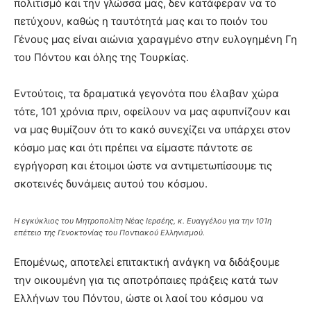
πολιτισµό και την γλώσσα µας, δεν κατάφεραν να το
πετύχουν, καθώς η ταυτότητά µας και το ποιόν του
Γένους µας είναι αιώνια χαραγµένο στην ευλογηµένη Γη
του Πόντου και όλης της Τουρκίας.
Εντούτοις, τα δραµατικά γεγονότα που έλαβαν χώρα
τότε, 101 χρόνια πριν, οφείλουν να µας αφυπνίζουν και
να µας θυµίζουν ότι το κακό συνεχίζει να υπάρχει στον
κόσµο µας και ότι πρέπει να είµαστε πάντοτε σε
εγρήγορση και έτοιµοι ώστε να αντιµετωπίσουµε τις
σκοτεινές δυνάµεις αυτού του κόσµου.
Η εγκύκλιος του Μητροπολίτη Νέας Ιερσέης, κ. Ευαγγέλου για την 101η
επέτειο της Γενοκτονίας του Ποντιακού Ελληνισμού.
Εποµένως, αποτελεί επιτακτική ανάγκη να διδάξουµε
την οικουµένη για τις αποτρόπαιες πράξεις κατά των
Ελλήνων του Πόντου, ώστε οι λαοί του κόσµου να