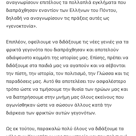
αναγνωρίσουν επιτέλους τα πολλαπλά εγκλήµατα που
διαπράχθησαν εναντίον των Ελλήνων του Πόντου,
δηλαδή να αναγνωρίσουν τις πράξεις αυτές ως
«γενοκτονία».
Επιπλέον, οφείλουµε να διδάξουµε τις νέες γενιές για τα
φρικτά γεγονότα που διαπράχθησαν και αποτελούν
αδιάψευστο κοµµάτι της ιστορίας µας. Επίσης, πρέπει να
διδάξουµε στα παιδιά µας να αγαπούν και να σέβονται
την πίστη, την ιστορία, τον πολιτισµό, την Γλώσσα και τις
παραδόσεις µας. Αυτό θα αποτελέσει τον ασφαλέστερο
τρόπο ώστε να τιµήσουµε την θυσία των ηρώων µας και
να διατηρήσουµε στην µνήµη µας όλους εκείνους που
αγωνίσθηκαν ώστε να σώσουν άλλους κατά την
διάρκεια των φρικτών αυτών γεγονότων.
Ως εκ τούτου, παρακαλώ πολύ όλους να διδάξουµε τα