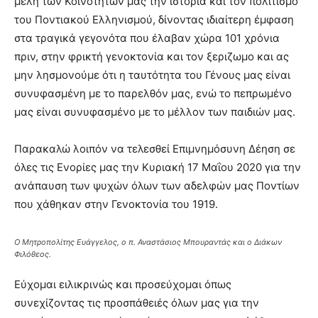
µέλη των Κοινοτήτων µας την ιστορία και τον πολιτισµό
του Ποντιακού Ελληνισµού, δίνοντας ιδιαίτερη έµφαση
στα τραγικά γεγονότα που έλαβαν χώρα 101 χρόνια
πριν, στην φρικτή γενοκτονία και τον ξεριζωµο και ας
µην λησµονούµε ότι η ταυτότητα του Γένους µας είναι
συνυφασµένη µε το παρελθόν µας, ενώ το πεπρωµένο
µας είναι συνυφασµένο µε το µέλλον των παιδιών µας.
Παρακαλώ λοιπόν να τελεσθεί Επιµνηµόσυνη Δέηση σε
όλες τις Ενορίες µας την Κυριακή 17 Μαΐου 2020 για την
ανάπαυση των ψυχών όλων των αδελφών µας Ποντίων
που χάθηκαν στην Γενοκτονία του 1919.
Ο Μητροπολίτης Ευάγγελος, ο π. Αναστάσιος Μπουραντάς και ο Διάκων
Φιλόθεος.
Εύχοµαι ειλικρινώς και προσεύχοµαι όπως
συνεχίζοντας τις προσπάθειές όλων µας για την