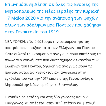
Επιµνηµόσυνη Δέηση σε όλες τις Ενορίες της
Μητροπόλεως της Νέας Ιερσέης την Κυριακή
17 Μαΐου 2020 για την ανάπαυση των ψυχών
όλων των αδελφών µας Ποντίων που χάθηκαν
στην Γενοκτονία του 1919.
ΝΕΑ ΥΟΡΚΗ. «Να διδάξουµε την οικουµένη για τις
αποτρόπαιες πράξεις κατά των Ελλήνων του Πόντου
ώστε οι λαοί του κόσµου να αναγνωρίσουν επιτέλους τα
πολλαπλά εγκλήµατα που διαπράχθησαν εναντίον των
Ελλήνων του Πόντου, δηλαδή να αναγνωρίσουν τις
πράξεις αυτές ως «γενοκτονία», αναφέρει στην
η
εγκύκλιό του για την 101
επέτειο της Γενοκτονίας ο
Μητροπολίτης Νέας Ιερσέης, κ. Ευάγγελος.
Η εγκύκλιος εστάλη και στις δύο γλώσσες και ο κ.
η
Ευάγγελος αναφέρεται στην 101
επέτειο και μεταξύ