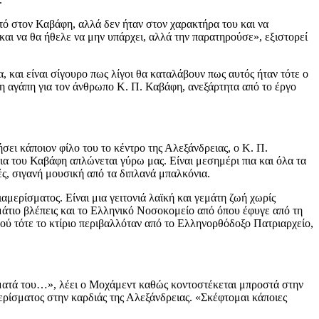
τό στον Καβάφη, αλλά δεν ήταν στον χαρακτήρα του και να
και να θα ήθελε να μην υπάρχει, αλλά την παρατηρούσε», εξιστορεί
 και είναι σίγουρο πως λίγοι θα καταλάβουν πως αυτός ήταν τότε ο
λη αγάπη για τον άνθρωπο Κ. Π. Καβάφη, ανεξάρτητα από το έργο
σει κάποιον φίλο του το κέντρο της Αλεξάνδρειας, ο Κ. Π.
ια του Καβάφη απλώνεται γύρω μας. Είναι μεσημέρι πια και όλα τα
ς, σιγανή μουσική από τα διπλανά μπαλκόνια.
μερίσματος. Είναι μια γειτονιά λαϊκή και γεμάτη ζωή χωρίς
ωμάτιο βλέπεις και το Ελληνικό Νοσοκομείο από όπου έφυγε από τη
φού τότε το κτίριο περιβαλλόταν από το Ελληνορθόδοξο Πατριαρχείο,
ιήματά του…», λέει ο Μοχάμεντ καθώς κοντοστέκεται μπροστά στην
ερίσματος στην καρδιάς της Αλεξάνδρειας. «Σκέφτομαι κάποιες