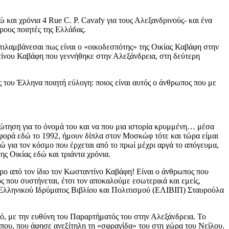
 και χρόνια 4 Rue C. P. Cavafy για τους Αλεξανδρινούς- και ένα
ρους ποιητές της Ελλάδας.
τιλαμβάνεσαι πως είναι ο «οικοδεσπότης» της Οικίας Καβάφη στην
τίνου Καβάφη που γεννήθηκε στην Αλεξάνδρεια, στη δεύτερη
 του Έλληνα ποιητή εύλογη: ποιος είναι αυτός ο άνθρωπος που με
ώτηση για το όνομά του και να που μια ιστορία κρυμμένη… μέσα
 φορά εδώ το 1992, ήμουν δίπλα στον Μοσκώφ τότε και τώρα είμαι
ώ για τον κόσμο που έρχεται από το πρωί μέχρι αργά το απόγευμα,
ς Οικίας εδώ και τριάντα χρόνια.
ερο από τον ίδιο τον Κωσταντίνο Καβάφη! Είναι ο άνθρωπος που
ος που συστήνεται, έτσι τον αποκαλούμε εσωτερικά και εμείς,
Ελληνικού Ιδρύματος Βιβλίου και Πολιτισμού (ΕΛΙΒΙΠ) Σταυρούλα
ό, με την ευθύνη του Παραρτήματός του στην Αλεξάνδρεια. Το
ου, που άφησε ανεξίτηλη τη «σφραγίδα» του στη χώρα του Νείλου.