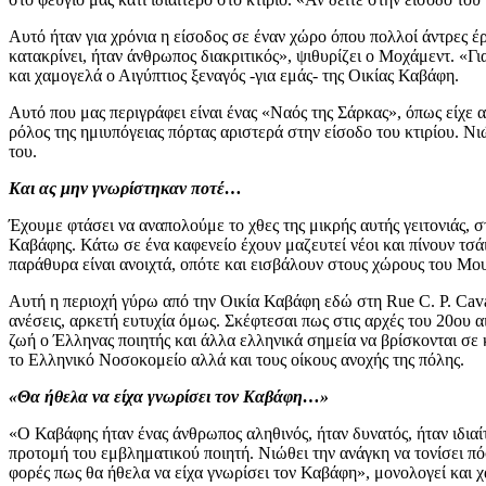
Αυτό ήταν για χρόνια η είσοδος σε έναν χώρο όπου πολλοί άντρες έ
κατακρίνει, ήταν άνθρωπος διακριτικός», ψιθυρίζει ο Μοχάμεντ. «Γι
και χαμογελά ο Αιγύπτιος ξεναγός -για εμάς- της Οικίας Καβάφη.
Αυτό που μας περιγράφει είναι ένας «Ναός της Σάρκας», όπως είχε 
ρόλος της ημιυπόγειας πόρτας αριστερά στην είσοδο του κτιρίου. 
του.
Και ας μην γνωρίστηκαν ποτέ…
Έχουμε φτάσει να αναπολούμε το χθες της μικρής αυτής γειτονιάς, σ
Καβάφης. Κάτω σε ένα καφενείο έχουν μαζευτεί νέοι και πίνουν τσά
παράθυρα είναι ανοιχτά, οπότε και εισβάλουν στους χώρους του Μο
Αυτή η περιοχή γύρω από την Οικία Καβάφη εδώ στη Rue C. P. Cavaf
ανέσεις, αρκετή ευτυχία όμως. Σκέφτεσαι πως στις αρχές του 20ου 
ζωή ο Έλληνας ποιητής και άλλα ελληνικά σημεία να βρίσκονται σε 
το Ελληνικό Νοσοκομείο αλλά και τους οίκους ανοχής της πόλης.
«Θα ήθελα να είχα γνωρίσει τον Καβάφη…»
«Ο Καβάφης ήταν ένας άνθρωπος αληθινός, ήταν δυνατός, ήταν ιδια
προτομή του εμβληματικού ποιητή. Νιώθει την ανάγκη να τονίσει π
φορές πως θα ήθελα να είχα γνωρίσει τον Καβάφη», μονολογεί και 