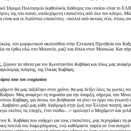
ικό Ίδρυμα Πολιτισμού (καθολικός διάδοχος του οποίου είναι το ΕΛ
όρτες της στο κοινό, υποδεχόμενη επισκέπτες από όλο τον κόσμο. Μά
είναι και οι Αιγύπτιοι επισκέπτες –πολλοί από αυτούς νέοι, στους οπ
κώφ, του μορφωτικού ακολούθου στην Ελληνική Πρεσβεία του Καΐρου
ελα να έρθω εδώ στο Μουσείο, μαζί και δίπλα στον Μοσκώφ. Και πήγα
ιος, ξέρουν τα πάντα για τον Κωνσταντίνο Καβάφη και όπως μας αναφέ
παγκόσμιας ποίησης, της Οικίας Καβάφη.
πόρτα που τον ενοχλούσε
μεντ θα μας ταξιδέψει στον χρόνο, θα μας δείξει όλες τις γωνίες το
αΐρου. Μας αναφέρει τη σημασία για την ύπαρξη, σήμερα, του Μουσεί
ίνου Καβάφη, για όσους τον βοήθησαν να γίνει το έργο του γνωστό σ
Διαβαίνει μαζί μας κάθε διαδρομή στην ζωή του Έλληνα ποιητή, ακο
 εγώ εκείνες τις εποχές, έτσι νιώθω…» ομολογεί ο Μοχάμεντ και γελά
 τον Κ. Καβάφη που υπάρχει για τους επισκέπτες, μας περιγράφει τη
τικη πινελιά του διαμερίσματος, ενώ καθόμαστε παρέα σε ένα ανοιχ
υ κτιρίου υπάρχει μια μικρή πόρτα που οδηγεί σε έναν χώρο ημιυπόγειο