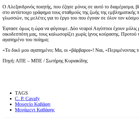
Ο Αλεξανδρινός ποιητής, που έζησε μόνος σε αυτό το διαμέρισμα, β
στο αντίστοιχο γράφημα τους σταθμούς της ζωής της εμβληματικής π
γλωσσών, τις μελέτες για το έργο του που έγιναν σε όλον τον κόσ
Έφτασε όμως η ώρα να φύγουμε. Δύο νεαροί Αιγύπτιοι έχουν μόλις μ
οικοδεσπότη μας, τους καλωσορίζει χωρίς ίχνος κούρασης. Προτού τ
αγαπημένο του ποίημα;
«Το δικό μου αγαπημένο; Μα, οι «βάρβαροι»! Ναι, «Περιμένοντας
Πηγή: ΑΠΕ – ΜΠΕ / Σωτήρης Κυριακίδης
TAGS
C. P. Cavafy
Μουσείο Καβάφη
Μοχάμεντ Καβάφης