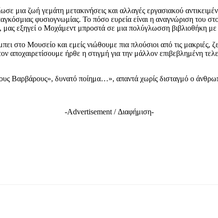
ίωσε μια ζωή γεμάτη μετακινήσεις και αλλαγές εργασιακού αντικειμέν
αγκόσμιας φυσιογνωμίας. Το πόσο ευρεία είναι η αναγνώριση του στο
μο, μας εξηγεί ο Μοχάμεντ μπροστά σε μια πολύγλωσση βιβλιοθήκη με
πει στο Μουσείο και εμείς νιώθουμε πια πλούσιοι από τις μακριές, 
ον αποχαιρετίσουμε ήρθε η στιγμή για την μάλλον επιβεβλημένη τελευ
 τους Βαρβάρους», δυνατό ποίημα…», απαντά χωρίς δισταγμό ο άνθρ
-Advertisement / Διαφήμιση-