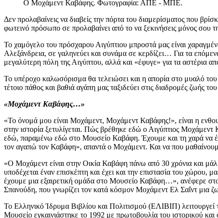
Ο Μοχάμεντ Καβάφης. Φωτογραφία: ΑΠΕ - ΜΠΕ.
Δεν προλαβαίνεις να διαβείς την πόρτα του διαμερίσματος που βρίσκ
φωτεινό πρόσωπο σε προλαβαίνει από το να ξεκινήσεις μόνος σου τ
Το χαμόγελο του πρόσχαρου Αιγύπτιου μπροστά μας είναι χαραγμένο
Αλεξάνδρεια, σε γαληνεύει και συνάμα σε κερδίζει… Για τα επόμε
μεγαλύτερη πόλη της Αιγύπτου, αλλά και «έφυγε» για τα αστέρια από
Το υπέροχο καλωσόρισμα θα τελειώσει και η απορία στο μυαλό του 
τέτοιο πάθος και βαθιά αγάπη μας ταξιδεύει στις διαδρομές ζωής τ
«Μοχάμεντ Καβάφης…»
«Το όνομά μου είναι Μοχάμεντ, Μοχάμεντ Καβάφης!», είναι η ενθο
στην ιστορία ξετυλίγεται. Πώς βρέθηκε εδώ ο Αιγύπτιος Μοχάμεντ 
εδώ, παραμένω εδώ στο Μουσείο Καβάφη. Έχουμε και τη χαρά να έχε
τον αγαπώ τον Καβάφη», απαντά ο Μοχάμεντ. Και να που μαθαίνουμε
«Ο Μοχάμεντ είναι στην Οικία Καβάφη πάνω από 30 χρόνια και μάλι
υποδέχεται έναν επισκέπτη και έχει και την επιστασία του χώρου, μα
έχουμε μια εξαιρετική ομάδα στο Μουσείο Καβάφη…», ανέφερε στ
Σπανούδη, που γνωρίζει τον κατά κόσμον Μοχάμεντ Ελ Σαΐντ μια 
Το Ελληνικό Ίδρυμα Βιβλίου και Πολιτισμού (ΕΛΙΒΙΠ) λειτουργεί 
Μουσείο εγκαινιάστηκε το 1992 με πρωτοβουλία του ιστορικού και