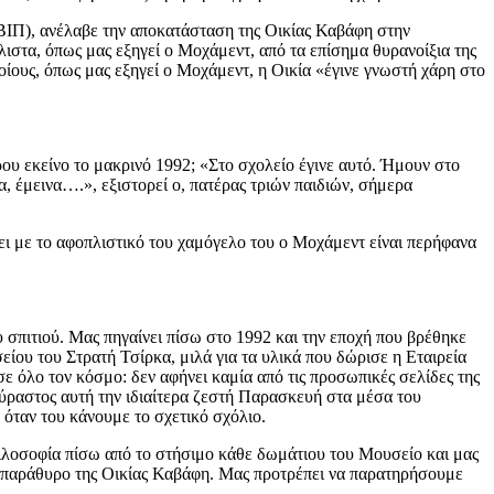
ΙΒΙΠ), ανέλαβε την αποκατάσταση της Οικίας Καβάφη στην
λιστα, όπως μας εξηγεί ο Μοχάμεντ, από τα επίσημα θυρανοίξια της
οίους, όπως μας εξηγεί ο Μοχάμεντ, η Οικία «έγινε γνωστή χάρη στο
 εκείνο το μακρινό 1992; «Στο σχολείο έγινε αυτό. Ήμουν στο
, έμεινα….», εξιστορεί ο, πατέρας τριών παιδιών, σήμερα
ρει με το αφοπλιστικό του χαμόγελο του ο Μοχάμεντ είναι περήφανα
υ σπιτιού. Μας πηγαίνει πίσω στο 1992 και την εποχή που βρέθηκε
ου του Στρατή Τσίρκα, μιλά για τα υλικά που δώρισε η Εταιρεία
ε όλο τον κόσμο: δεν αφήνει καμία από τις προσωπικές σελίδες της
ύραστος αυτή την ιδιαίτερα ζεστή Παρασκευή στα μέσα του
 όταν του κάνουμε το σχετικό σχόλιο.
 φιλοσοφία πίσω από το στήσιμο κάθε δωμάτιου του Μουσείο και μας
τό παράθυρο της Οικίας Καβάφη. Μας προτρέπει να παρατηρήσουμε
.