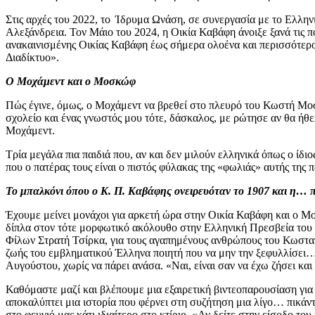
Στις αρχές του 2022, το Ίδρυμα Ωνάση, σε συνεργασία με το Ελλην
Αλεξάνδρεια. Τον Μάιο του 2024, η Οικία Καβάφη άνοιξε ξανά τις π
ανακαινισμένης Οικίας Καβάφη έως σήμερα ολοένα και περισσότεροι 
Διαδίκτυο».
Ο Μοχάμεντ και ο Μοσκώφ
Πώς έγινε, όμως, ο Μοχάμεντ να βρεθεί στο πλευρό του Κωστή Μοσ
σχολείο και ένας γνωστός μου τότε, δάσκαλος, με ρώτησε αν θα ήθ
Μοχάμεντ.
Τρία μεγάλα πια παιδιά που, αν και δεν μιλούν ελληνικά όπως ο ίδ
που ο πατέρας τους είναι ο πιστός φύλακας της «φωλιάς» αυτής της 
Το μπαλκόνι όπου ο Κ. Π. Καβάφης ονειρευόταν το 1907 και η… 
Έχουμε μείνει μονάχοι για αρκετή ώρα στην Οικία Καβάφη και ο Μοχά
δίπλα στον τότε μορφωτικό ακόλουθο στην Ελληνική Πρεσβεία του Κ
Φίλων Στρατή Τσίρκα, για τους αγαπημένους ανθρώπους του Κωσταντ
ζωής του εμβληματικού Έλληνα ποιητή που να μην την ξεφυλλίσει… 
Αυγούστου, χωρίς να πάρει ανάσα. «Ναι, είναι σαν να έχω ζήσει και
Καθόμαστε μαζί και βλέπουμε μια εξαιρετική βιντεοπαρουσίαση για
αποκαλύπτει μια ιστορία που φέρνει στη συζήτηση μια λίγο… πικάν
στο φευγιό μας κάτι ιδιαίτερο στο κτίριο. «Αν δείτε στην είσοδο το