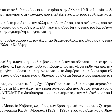
εται στον δεύτερο όροφο του κτιρίου στην άλλοτε 10 Rue Lepsius -εδώ
ην περιήγηση στη «φωλιά», που επέλεξε ένας από τους εμβληματικότε
 από τη μία άκρη στην άλλη το πρόσωπό του, και ο άνθρωπος που αν
να λεπτά θα ακούσεις στα ελληνικά μια σύνοψη της ζωής του Κωνσταν
 την αγαπημένη του γειτονιά της.
δημοσιογράφου για τον Αιγύπτιο θεματοφύλακα της ιστορίας της ζωής
ου Κώστα Καβάφη;
υσιώδης απάντηση που λαμβάνουμε από τον οικοδεσπότη μας στην ερ
Καβάφης; Γιατί αγαπά τόσο τον Έλληνα ποιητή; «Εγώ ήρθα για πρώτη
ι γίνει πρόσφατα και η ανακαίνιση στο διαμέρισμα και βρίσκομαι εδ
 πως ο συγκεκριμένος άνθρωπος βρίσκεται δίπλα στους επισκέπτες τη
στα, αν το σκεφτούμε, έχει “ζήσει” σε αυτό το διαμέρισμα περισσότ
ζί με τη Μιρχάν Αμίν, την έτερη συνεργάτιδα μας. Αυτός είναι ο τρόπ
ο ΑΠΕ-ΜΠΕ η διευθύντρια του παραρτήματος στην Αλεξάνδρεια του 
ζωή…
το Μουσείο Καβάφη, ως μέρος των δραστηριοτήτων του στο εξωτερικ
 συγγραφέα Kωστή Μοσκώφ (1939 – 1998), ενός χαρισματικού ανθρώπ