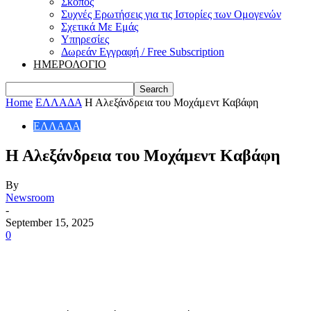
Σκοπός
Συχνές Ερωτήσεις για τις Ιστορίες των Ομογενών
Σχετικά Με Εμάς
Υπηρεσίες
Δωρεάν Εγγραφή / Free Subscription
ΗΜΕΡΟΛΟΓΙΟ
Home
ΕΛΛΑΔΑ
Η Αλεξάνδρεια του Μοχάμεντ Καβάφη
ΕΛΛΑΔΑ
Η Αλεξάνδρεια του Μοχάμεντ Καβάφη
By
Newsroom
-
September 15, 2025
0
Share