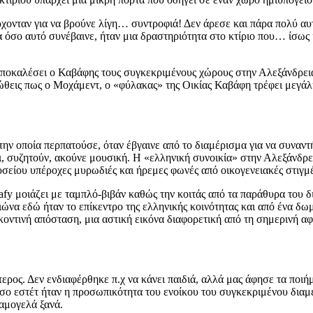
ρχονταν για να βρούνε λίγη… συντροφιά! Δεν άρεσε και πάρα πολύ αυ
α όσο αυτό συνέβαινε, ήταν μια δραστηριότητα στο κτίριο που… ίσως 
αποκαλέσει ο Καβάφης τους συγκεκριμένους χώρους στην Αλεξάνδρεια,
Νιώθεις πως ο Μοχάμεντ, ο «φύλακας» της Οικίας Καβάφη τρέφει μεγά
την οποία περπατούσε, όταν έβγαινε από το διαμέρισμα για να συναντή
ι, συζητούν, ακούνε μουσική. Η «ελληνική συνοικία» στην Αλεξάνδρε
υσείου υπέροχες μυρωδιές και ήρεμες φωνές από οικογενειακές στιγμέ
y μοιάζει με ταμπλό-βιβάν καθώς την κοιτάς από τα παράθυρα του δια
αιώνα εδώ ήταν το επίκεντρο της ελληνικής κοινότητας και από ένα δ
κοντινή απόσταση, μια αστική εικόνα διαφορετική από τη σημερινή α
ίτερος. Δεν ενδιαφέρθηκε π.χ να κάνει παιδιά, αλλά μας άφησε τα πο
όσο εστέτ ήταν η προσωπικότητα του ενοίκου του συγκεκριμένου διαμ
χαμογελά ξανά.