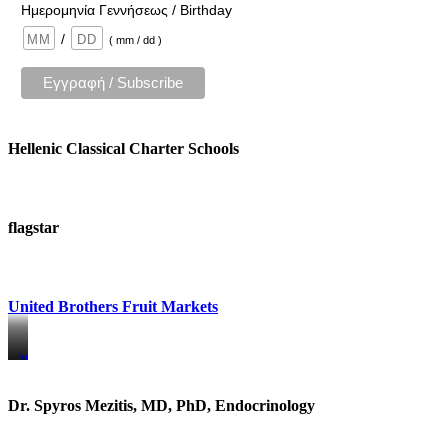
Ημερομηνία Γεννήσεως / Birthday
/
( mm / dd )
Hellenic Classical Charter Schools
flagstar
United Brothers Fruit Markets
https://www.unitedbrothersfruitmarkets.com/
https://www.unitedbrothersfruitmarkets.com/
Dr. Spyros Mezitis, MD, PhD, Endocrinology