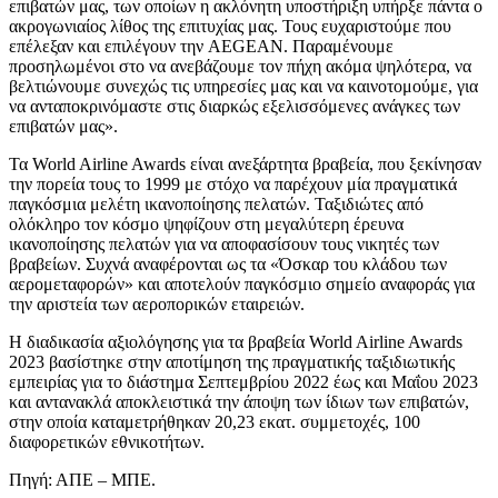
επιβατών μας, των οποίων η ακλόνητη υποστήριξη υπήρξε πάντα ο
ακρογωνιαίος λίθος της επιτυχίας μας. Τους ευχαριστούμε που
επέλεξαν και επιλέγουν την AEGEAN. Παραμένουμε
προσηλωμένοι στο να ανεβάζουμε τον πήχη ακόμα ψηλότερα, να
βελτιώνουμε συνεχώς τις υπηρεσίες μας και να καινοτομούμε, για
να ανταποκρινόμαστε στις διαρκώς εξελισσόμενες ανάγκες των
επιβατών μας».
Τα World Airline Awards είναι ανεξάρτητα βραβεία, που ξεκίνησαν
την πορεία τους το 1999 με στόχο να παρέχουν μία πραγματικά
παγκόσμια μελέτη ικανοποίησης πελατών. Ταξιδιώτες από
ολόκληρο τον κόσμο ψηφίζουν στη μεγαλύτερη έρευνα
ικανοποίησης πελατών για να αποφασίσουν τους νικητές των
βραβείων. Συχνά αναφέρονται ως τα «Όσκαρ του κλάδου των
αερομεταφορών» και αποτελούν παγκόσμιο σημείο αναφοράς για
την αριστεία των αεροπορικών εταιρειών.
Η διαδικασία αξιολόγησης για τα βραβεία World Airline Awards
2023 βασίστηκε στην αποτίμηση της πραγματικής ταξιδιωτικής
εμπειρίας για το διάστημα Σεπτεμβρίου 2022 έως και Μαΐου 2023
και αντανακλά αποκλειστικά την άποψη των ίδιων των επιβατών,
στην οποία καταμετρήθηκαν 20,23 εκατ. συμμετοχές, 100
διαφορετικών εθνικοτήτων.
Πηγή: ΑΠΕ – ΜΠΕ.