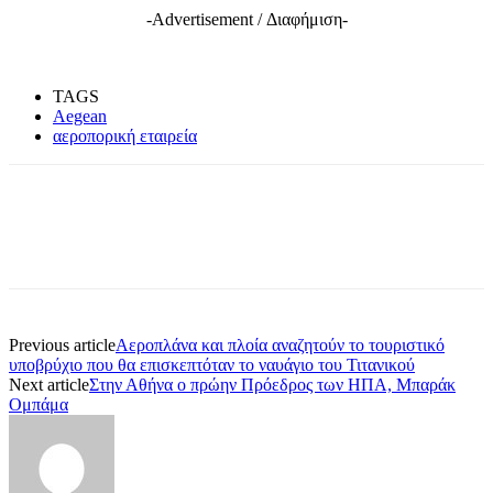
-Advertisement / Διαφήμιση-
TAGS
Aegean
αεροπορική εταιρεία
Previous article
Αεροπλάνα και πλοία αναζητούν το τουριστικό
υποβρύχιο που θα επισκεπτόταν το ναυάγιο του Τιτανικού
Next article
Στην Αθήνα ο πρώην Πρόεδρος των ΗΠΑ, Μπαράκ
Ομπάμα