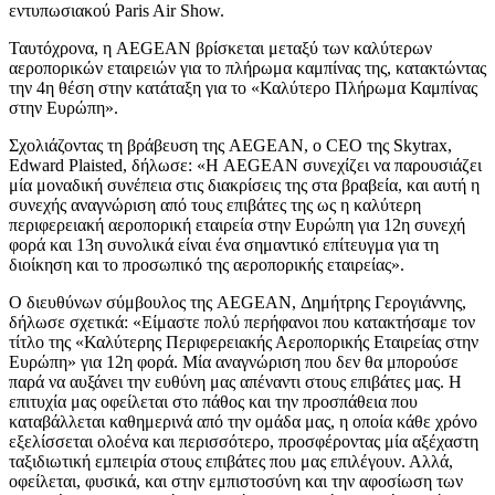
εντυπωσιακού Paris Air Show.
Ταυτόχρονα, η AEGEAN βρίσκεται μεταξύ των καλύτερων
αεροπορικών εταιρειών για το πλήρωμα καμπίνας της, κατακτώντας
την 4η θέση στην κατάταξη για το «Καλύτερο Πλήρωμα Καμπίνας
στην Ευρώπη».
Σχολιάζοντας τη βράβευση της AEGEAN, ο CEO της Skytrax,
Edward Plaisted, δήλωσε: «Η AEGEAN συνεχίζει να παρουσιάζει
μία μοναδική συνέπεια στις διακρίσεις της στα βραβεία, και αυτή η
συνεχής αναγνώριση από τους επιβάτες της ως η καλύτερη
περιφερειακή αεροπορική εταιρεία στην Ευρώπη για 12η συνεχή
φορά και 13η συνολικά είναι ένα σημαντικό επίτευγμα για τη
διοίκηση και το προσωπικό της αεροπορικής εταιρείας».
Ο διευθύνων σύμβουλος της AEGEAN, Δημήτρης Γερογιάννης,
δήλωσε σχετικά: «Είμαστε πολύ περήφανοι που κατακτήσαμε τον
τίτλο της «Καλύτερης Περιφερειακής Αεροπορικής Εταιρείας στην
Ευρώπη» για 12η φορά. Μία αναγνώριση που δεν θα μπορούσε
παρά να αυξάνει την ευθύνη μας απέναντι στους επιβάτες μας. Η
επιτυχία μας οφείλεται στο πάθος και την προσπάθεια που
καταβάλλεται καθημερινά από την ομάδα μας, η οποία κάθε χρόνο
εξελίσσεται ολοένα και περισσότερο, προσφέροντας μία αξέχαστη
ταξιδιωτική εμπειρία στους επιβάτες που μας επιλέγουν. Αλλά,
οφείλεται, φυσικά, και στην εμπιστοσύνη και την αφοσίωση των