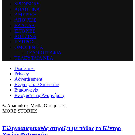
SPONSORS
ΑΘΛΗΤΙΚΑ
ΑΜΕΡΙΚΗ
ΑΠΟΨΕΙΣ
ΕΛΛΑΔΑ
ΙΣΤΟΡΙΕΣ
ΚΟΥΖΙΝΑ
ΚΥΠΡΟΣ
ΟΜΟΓΕΝΕΙΑ
ΓΕΛΟΙΟΓΡΑΦΙΑ
ΤΕΛΕΥΤΑΙΑ ΝΕΑ
Disclaimer
Privacy
Advertisement
Εγγραφείτε / Subscribe
Επικοινωνία
Ενισχύστε τις Αναμνήσεις
© Anamniseis Media Group LLC
MORE STORIES
Ελληνοαμερικανός στηρίζει με πάθος το Κέντρο
Υγείας Φιλιατρών