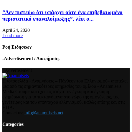
“Δεν πιστεύω ότι υπάρχει ούτε ένα επιβεβαιωμένο
περιστατικό επαναλοίμωξης”, λέει ο...
April 24, 2020
Load more
Ροή Ειδήσεων
-Advertisement / Διαφήμιση-
- Advertisement -
Η ιστοσελίδα «Αναμνήσεις – Πάνθεον του Ελληνισμού» αποτελεί
μια από τις σημαντικότερες υπηρεσίες του ομίλου «Anamniseis
Media Group» και έχει ως στόχο την έγκυρη και έγκαιρη
ενημέρωση για τα τεκταινόμενα στο χώρο της ομογένειας, της
γενέτειρας και του απανταχού ελληνισμού, καθώς επίσης και στις
ΗΠΑ.
Contact us:
info@anamniseis.net
Categories