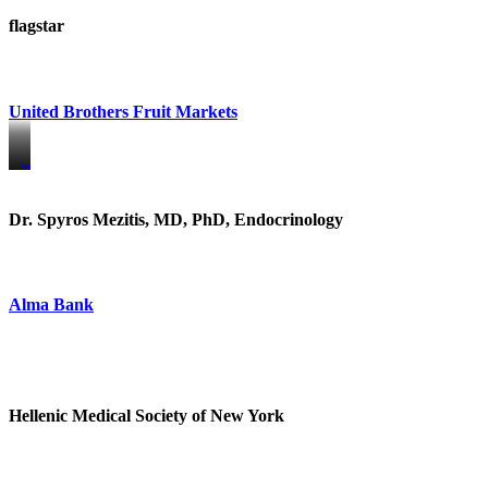
flagstar
United Brothers Fruit Markets
https://www.unitedbrothersfruitmarkets.com/
https://www.unitedbrothersfruitmarkets.com/
Dr. Spyros Mezitis, MD, PhD, Endocrinology
Alma Bank
Hellenic Medical Society of New York