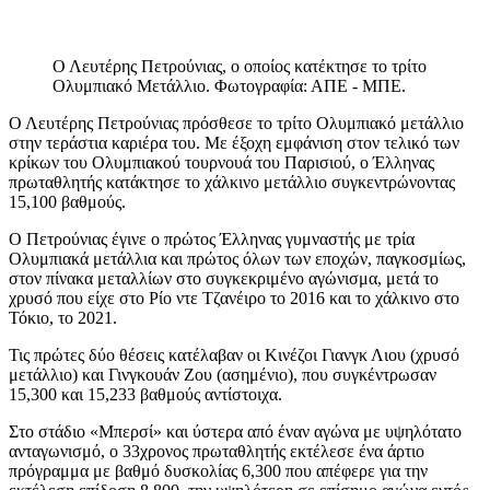
Ο Λευτέρης Πετρούνιας, ο οποίος κατέκτησε το τρίτο
Ολυμπιακό Μετάλλιο. Φωτογραφία: ΑΠΕ - ΜΠΕ.
Ο Λευτέρης Πετρούνιας πρόσθεσε το τρίτο Ολυμπιακό μετάλλιο
στην τεράστια καριέρα του. Με έξοχη εμφάνιση στον τελικό των
κρίκων του Ολυμπιακού τουρνουά του Παρισιού, ο Έλληνας
πρωταθλητής κατάκτησε το χάλκινο μετάλλιο συγκεντρώνοντας
15,100 βαθμούς.
Ο Πετρούνιας έγινε ο πρώτος Έλληνας γυμναστής με τρία
Ολυμπιακά μετάλλια και πρώτος όλων των εποχών, παγκοσμίως,
στον πίνακα μεταλλίων στο συγκεκριμένο αγώνισμα, μετά το
χρυσό που είχε στο Ρίο ντε Τζανέιρο το 2016 και το χάλκινο στο
Τόκιο, το 2021.
Τις πρώτες δύο θέσεις κατέλαβαν οι Κινέζοι Γιανγκ Λιου (χρυσό
μετάλλιο) και Γινγκουάν Ζου (ασημένιο), που συγκέντρωσαν
15,300 και 15,233 βαθμούς αντίστοιχα.
Στο στάδιο «Μπερσί» και ύστερα από έναν αγώνα με υψηλότατο
ανταγωνισμό, ο 33χρονος πρωταθλητής εκτέλεσε ένα άρτιο
πρόγραμμα με βαθμό δυσκολίας 6,300 που απέφερε για την