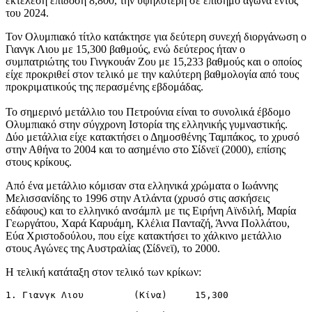
εκτέλεση επίδοση 8,800, την υψηλότερη σε επίσημο αγώνα εντός
του 2024.
Τον Ολυμπιακό τίτλο κατάκτησε για δεύτερη συνεχή διοργάνωση ο
Γιανγκ Λιου με 15,300 βαθμούς, ενώ δεύτερος ήταν ο
συμπατριώτης του Γινγκουάν Ζου με 15,233 βαθμούς και ο οποίος
είχε προκριθεί στον τελικό με την καλύτερη βαθμολογία από τους
προκριματικούς της περασμένης εβδομάδας.
Το σημερινό μετάλλιο του Πετρούνια είναι το συνολικά έβδομο
Ολυμπιακό στην σύγχρονη Ιστορία της ελληνικής γυμναστικής.
Δύο μετάλλια είχε κατακτήσει ο Δημοσθένης Ταμπάκος, το χρυσό
στην Αθήνα το 2004 και το ασημένιο στο Σίδνεϊ (2000), επίσης
στους κρίκους.
Από ένα μετάλλιο κόμισαν στα ελληνικά χρώματα ο Ιωάννης
Μελισσανίδης το 1996 στην Ατλάντα (χρυσό στις ασκήσεις
εδάφους) και το ελληνικό ανσάμπλ με τις Ειρήνη Αϊνδιλή, Μαρία
Γεωργάτου, Χαρά Καρυάμη, Κλέλια Πανταζή, Άννα Πολλάτου,
Εύα Χριστοδούλου, που είχε κατακτήσει το χάλκινο μετάλλιο
στους Αγώνες της Αυστραλίας (Σίδνεϊ), το 2000.
Η τελική κατάταξη στον τελικό των κρίκων:
1. Γιανγκ Λιου         (Κίνα)     15,300 
