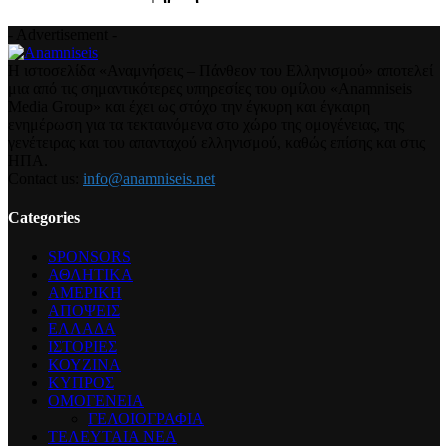
- Advertisement -
Η ιστοσελίδα «Αναμνήσεις – Πάνθεον του Ελληνισμού» αποτελεί
μια από τις σημαντικότερες υπηρεσίες του ομίλου «Anamniseis
Media Group» και έχει ως στόχο την έγκυρη και έγκαιρη
ενημέρωση για τα τεκταινόμενα στο χώρο της ομογένειας, της
γενέτειρας και του απανταχού ελληνισμού, καθώς επίσης και στις
ΗΠΑ.
Contact us:
info@anamniseis.net
Categories
SPONSORS
ΑΘΛΗΤΙΚΑ
ΑΜΕΡΙΚΗ
ΑΠΟΨΕΙΣ
ΕΛΛΑΔΑ
ΙΣΤΟΡΙΕΣ
ΚΟΥΖΙΝΑ
ΚΥΠΡΟΣ
ΟΜΟΓΕΝΕΙΑ
ΓΕΛΟΙΟΓΡΑΦΙΑ
ΤΕΛΕΥΤΑΙΑ ΝΕΑ