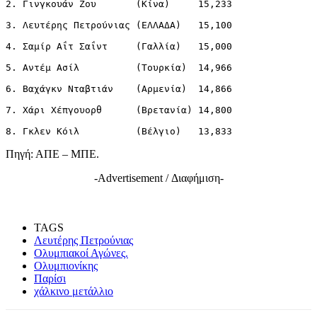
2. Γινγκουάν Ζου       (Κίνα)     15,233 

3. Λευτέρης Πετρούνιας (ΕΛΛΑΔΑ)   15,100

4. Σαμίρ Αΐτ Σαΐντ     (Γαλλία)   15,000

5. Αντέμ Ασίλ          (Τουρκία)  14,966

6. Βαχάγκν Νταβτιάν    (Αρμενία)  14,866

7. Χάρι Χέπγουορθ      (Βρετανία) 14,800

Πηγή: ΑΠΕ – ΜΠΕ.
-Advertisement / Διαφήμιση-
TAGS
Λευτέρης Πετρούνιας
Ολυμπιακοί Αγώνες.
Ολυμπιονίκης
Παρίσι
χάλκινο μετάλλιο