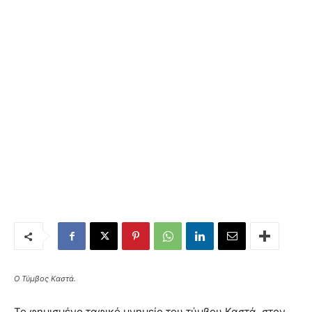
Ο Τύμβος Καστά.
Το φημισμένο ταφικό μνημείο του τύμβου Καστά, στον