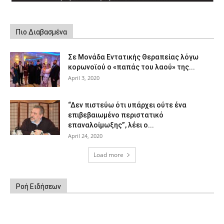
Πιο Διαβασμένα
Σε Μονάδα Εντατικής Θεραπείας λόγω
κορωνοϊού ο «παπάς του λαού» της...
April 3, 2020
“Δεν πιστεύω ότι υπάρχει ούτε ένα
επιβεβαιωμένο περιστατικό
επαναλοίμωξης”, λέει ο...
April 24, 2020
Load more
Ροή Ειδήσεων