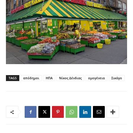
TAGS
απόδημοι
ΗΠΑ
Νίκος Δένδιας
ομογένεια
Σικάγο