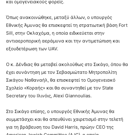
και ομογενειακούς φορείς.
Όπως ανακοινώθηκε, μεταξύ άλλων, ο υπουργός
Εθνικής Άμυνας θα επισκεφτεί τη στρατιωτική βάση Fort
Sill, στην Οκλαχόμα, η οποία ειδικεύεται στην
αντιαεροπορική αεράμυνα και την αντιμετώπιση και
εξουδετέρωση των UAV.
Ο κ. Δένδιας θα μεταβεί ακολούθως στο Σικάγο, όπου θα
έχει συνάντηση με τον Σεβασμιώτατο Μητροπολίτη
Σικάγου Ναθαναήλ, θα επισκεφτεί το Ομογενειακό
Σχολείο «Κοραής» και θα συναντηθεί με τον State
Secretary του Ιλινόις, Alexi Giannoulias.
Στο Σικάγο επίσης, ο υπουργός Εθνικής Άμυνας θα
συμμετάσχει και θα απευθύνει χαιρετισμό στην τελετή
για τη βράβευση του David Harris, πρώην CEO της
American Jewish Committee (AJC), η οποία