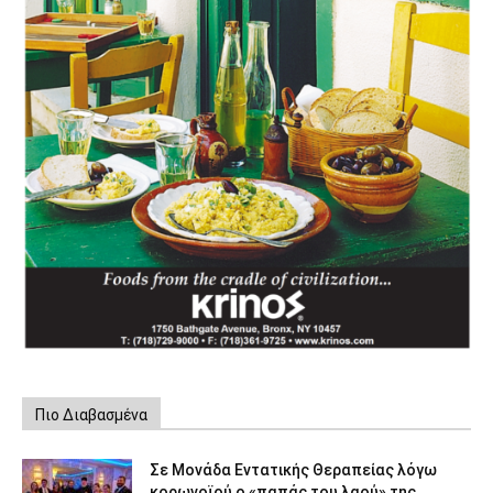
Πιο Διαβασμένα
Σε Μονάδα Εντατικής Θεραπείας λόγω
κορωνοϊού ο «παπάς του λαού» της...