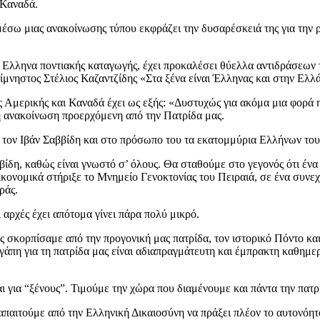
 Καναδά.
 μιας ανακοίνωσης τύπου εκφράζει την δυσαρέσκειά της για την 
ηνα ποντιακής καταγωγής, έχει προκαλέσει θύελλα αντιδράσεων τόσ
νηστος Στέλιος Καζαντζίδης «Στα ξένα είναι Έλληνας και στην Ελλά
ς Αμερικής και Καναδά έχει ως εξής: «Δυστυχώς για ακόμα μια φορ
ή ανακοίνωση προερχόμενη από την Πατρίδα μας.
ον Ιβάν Σαββίδη και στο πρόσωπο του τα εκατομμύρια Ελλήνων του 
ίδη, καθώς είναι γνωστό σ’ όλους. Θα σταθούμε στο γεγονός ότι ένα
κονομικά στήριξε το Μνημείο Γενοκτονίας του Πειραιά, σε ένα συνε
ράς.
ρχές έχει απότομα γίνει πάρα πολύ μικρό.
 σκορπίσαμε από την προγονική μας πατρίδα, τον ιστορικό Πόντο και
άπη για τη πατρίδα μας είναι αδιαπραγμάτευτη και έμπρακτη καθημερ
ι για “ξένους”. Τιμούμε την χώρα που διαμένουμε και πάντα την πατρ
παιτούμε από την Ελληνική Δικαιοσύνη να πράξει πλέον το αυτονόητο