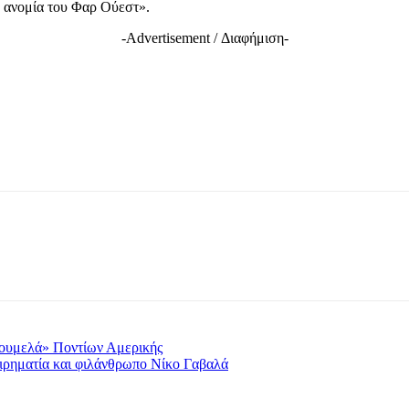
ν ανομία του Φαρ Ούεστ».
-Advertisement / Διαφήμιση-
Σουμελά» Ποντίων Αμερικής
ειρηματία και φιλάνθρωπο Νίκο Γαβαλά