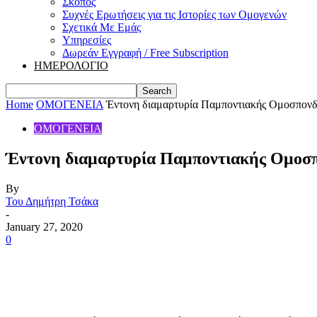
Σκοπός
Συχνές Ερωτήσεις για τις Ιστορίες των Ομογενών
Σχετικά Με Εμάς
Υπηρεσίες
Δωρεάν Εγγραφή / Free Subscription
ΗΜΕΡΟΛΟΓΙΟ
Home
ΟΜΟΓΕΝΕΙΑ
Έντονη διαμαρτυρία Παμποντιακής Ομοσπονδία
ΟΜΟΓΕΝΕΙΑ
Έντονη διαμαρτυρία Παμποντιακής Ομοσπο
By
Του Δημήτρη Τσάκα
-
January 27, 2020
0
Share