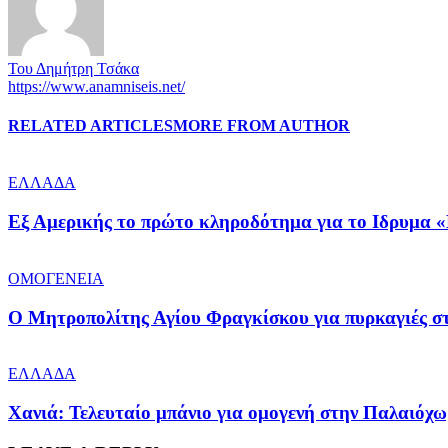
Του Δημήτρη Τσάκα
https://www.anamniseis.net/
RELATED ARTICLES
MORE FROM AUTHOR
ΕΛΛΑΔΑ
Εξ Αμερικής το πρώτο κληροδότημα για το Ιδρυμα «
ΟΜΟΓΕΝΕΙΑ
Ο Μητροπολίτης Αγίου Φραγκίσκου για πυρκαγιές στ
ΕΛΛΑΔΑ
Χανιά: Τελευταίο μπάνιο για ομογενή στην Παλαιόχ