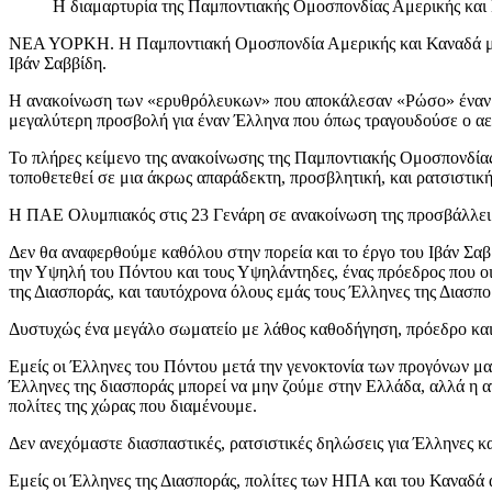
Η διαμαρτυρία της Παμποντιακής Ομοσπονδίας Αμερικής και
ΝΕΑ ΥΟΡΚΗ. Η Παμποντιακή Ομοσπονδία Αμερικής και Καναδά μέσω
Ιβάν Σαββίδη.
Η ανακοίνωση των «ερυθρόλευκων» που αποκάλεσαν «Ρώσο» έναν Ελλ
μεγαλύτερη προσβολή για έναν Έλληνα που όπως τραγουδούσε ο αείμ
Το πλήρες κείμενο της ανακοίνωσης της Παμποντιακής Ομοσπονδία
τοποθετεθεί σε μια άκρως απαράδεκτη, προσβλητική, και ρατσιστικ
Η ΠΑΕ Ολυμπιακός στις 23 Γενάρη σε ανακοίνωση της προσβάλλει τ
Δεν θα αναφερθούμε καθόλου στην πορεία και το έργο του Ιβάν Σαββ
την Υψηλή του Πόντου και τους Υψηλάντηδες, ένας πρόεδρος που οι
της Διασποράς, και ταυτόχρονα όλους εμάς τους Έλληνες της Διασπο
Δυστυχώς ένα μεγάλο σωματείο με λάθος καθοδήγηση, πρόεδρο και α
Eμείς οι Έλληνες του Πόντου μετά την γενοκτονία των προγόνων μας
Έλληνες της διασποράς μπορεί να μην ζούμε στην Ελλάδα, αλλά η αγ
πολίτες της χώρας που διαμένουμε.
Δεν ανεχόμαστε διασπαστικές, ρατσιστικές δηλώσεις για Έλληνες κα
Εμείς οι Έλληνες της Διασποράς, πολίτες των ΗΠΑ και του Καναδά α