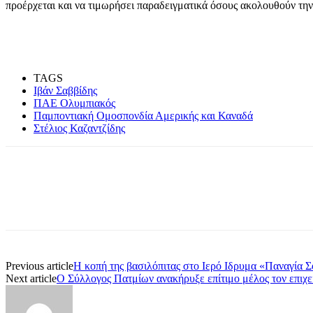
προέρχεται και να τιμωρήσει παραδειγματικά όσους ακολουθούν τη
TAGS
Ιβάν Σαββίδης
ΠΑΕ Ολυμπιακός
Παμποντιακή Ομοσπονδία Αμερικής και Καναδά
Στέλιος Καζαντζίδης
Share
Previous article
Η κοπή της βασιλόπιτας στο Ιερό Ιδρυμα «Παναγία 
Next article
Ο Σύλλογος Πατμίων ανακήρυξε επίτιμο μέλος τον επιχ