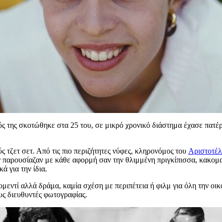
ς της σκοτώθηκε στα 25 του, σε μικρό χρονικό διάστημα έχασε πατέρα
 τζετ σετ. Από τις πιο περιζήτητες νύφες, κληρονόμος του
Aριστοτέ
 παρουσίαζαν με κάθε αφορμή σαν την θλιμμένη πριγκίπισσα, κακομ
ά για την ίδια.
κομεντί αλλά δράμα, καμία σχέση με περιπέτεια ή φιλμ για όλη την ο
υς διευθυντές φωτογραφίας.