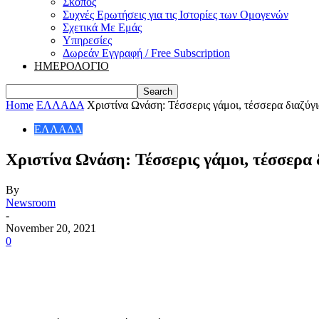
Σκοπός
Συχνές Ερωτήσεις για τις Ιστορίες των Ομογενών
Σχετικά Με Εμάς
Υπηρεσίες
Δωρεάν Εγγραφή / Free Subscription
ΗΜΕΡΟΛΟΓΙΟ
Home
ΕΛΛΑΔΑ
Χριστίνα Ωνάση: Τέσσερις γάμοι, τέσσερα διαζύγι
ΕΛΛΑΔΑ
Χριστίνα Ωνάση: Τέσσερις γάμοι, τέσσερα δ
By
Newsroom
-
November 20, 2021
0
Share