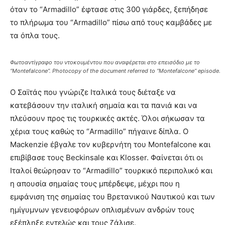
όταν το “Armadillo” έφτασε στις 300 γιάρδες, ξεπήδησε
το πλήρωμα του “Armadillo” πίσω από τους καμβάδες με
τα όπλα τους.
Φωτοαντίγραφο του ντοκουμέντου που αναφέρεται στο επεισόδιο με το
“Montefalcone”. Photocopy of the document referred to “Montefalcone” episode.
Ο Σαϊτάς που γνώριζε Ιταλικά τους διέταξε να
κατεβάσουν την ιταλική σημαία και τα πανιά και να
πλεύσουν προς τις τουρκικές ακτές. Όλοι σήκωσαν τα
χέρια τους καθώς το “Armadillo” πήγαινε δίπλα. Ο
Mackenzie έβγαλε τον κυβερνήτη του Montefalcone και
επιβίβασε τους Beckinsale και Klosser. Φαίνεται ότι οι
Ιταλοί θεώρησαν το “Armadillo” τουρκικό περιπολικό και
η απουσία σημαίας τους μπέρδεψε, μέχρι που η
εμφάνιση της σημαίας του Βρετανικού Ναυτικού και των
ημίγυμνων γενειοφόρων οπλισμένων ανδρών τους
εξέπληξε εντελώς και τους ζάλισε.