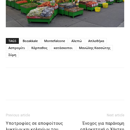
TAGS
Bozakkale
Montefalcone
Αλεπώ
Απλοθήκα
Ασπρομίτι
Κάρπαθος
κατάσκοποι
Μανώλης Κασσώτης
Σύμη
Previous article
Next article
Υποτροφίες σε αποφοίτους
Ένοχος για παράνομη
λυκείων και κολεγίων του
οπλοκατοχή ο Χάντερ