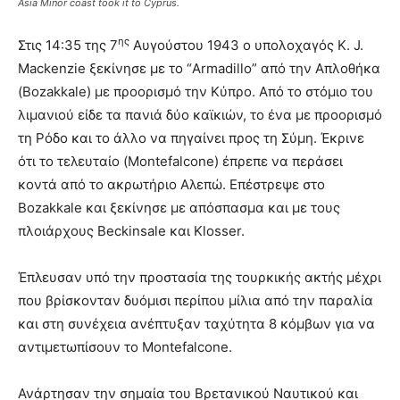
Asia Minor coast took it to Cyprus.
ης
Στις 14:35 της 7
Αυγούστου 1943 ο υπολοχαγός K. J.
Mackenzie ξεκίνησε με το “Armadillo” από την Απλοθήκα
(Bozakkale) με προορισμό την Κύπρο. Από το στόμιο του
λιμανιού είδε τα πανιά δύο καϊκιών, το ένα με προορισμό
τη Ρόδο και το άλλο να πηγαίνει προς τη Σύμη. Έκρινε
ότι το τελευταίο (Montefalcone) έπρεπε να περάσει
κοντά από το ακρωτήριο Αλεπώ. Επέστρεψε στο
Bozakkale και ξεκίνησε με απόσπασμα και με τους
πλοιάρχους Beckinsale και Klosser.
Έπλευσαν υπό την προστασία της τουρκικής ακτής μέχρι
που βρίσκονταν δυόμισι περίπου μίλια από την παραλία
και στη συνέχεια ανέπτυξαν ταχύτητα 8 κόμβων για να
αντιμετωπίσουν το Montefalcone.
Ανάρτησαν την σημαία του Βρετανικού Ναυτικού και