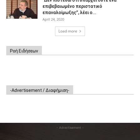
“Δεν πιστεύω ότι υπάρχει ούτε ένα
επιβεβαιωμένο περιστατικό
επαναλοίμωξης”, λέει ο...
April 24, 2020
Load more
Ροή Ειδήσεων
-Advertisement / Διαφήμιση-
- Advertisement -