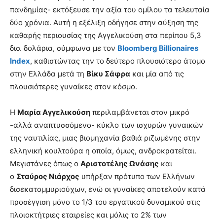
πανδημίας- εκτόξευσε την αξία του ομίλου τα τελευταία
δύο χρόνια. Αυτή η εξέλιξη οδήγησε στην αύξηση της
καθαρής περιουσίας της Αγγελικούση στα περίπου 5,3
δισ. δολάρια, σύμφωνα με τον
Bloomberg Billionaires
Index
, καθιστώντας την το δεύτερο πλουσιότερο άτομο
στην Ελλάδα μετά τη
Βίκυ Σάφρα
και μία από τις
πλουσιότερες γυναίκες στον κόσμο.
Η
Μαρία Αγγελικούση
περιλαμβάνεται στον μικρό
-αλλά αναπτυσσόμενο- κύκλο των ισχυρών γυναικών
της ναυτιλίας, μιας βιομηχανία βαθιά ριζωμένης στην
ελληνική κουλτούρα η οποία, όμως, ανδροκρατείται.
Μεγιστάνες όπως ο
Αριστοτέλης Ωνάσης
και
ο
Σταύρος Νιάρχος
υπήρξαν πρότυπο των Ελλήνων
δισεκατομμυριούχων, ενώ οι γυναίκες αποτελούν κατά
προσέγγιση μόνο το 1/3 του εργατικού δυναμικού στις
πλοιοκτήτριες εταιρείες και μόλις το 2% των